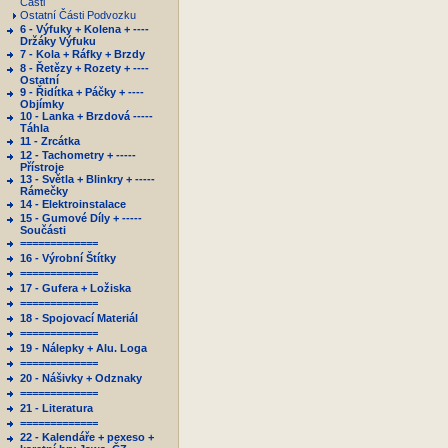
Části
Ostatní Části Podvozku
6 - Výfuky + Kolena + ----
Držáky Výfuku
7 - Kola + Ráfky + Brzdy
8 - Řetězy + Rozety + ----
Ostatní
9 - Řidítka + Páčky + ----
Objímky
10 - Lanka + Brzdová -----
Táhla
11 - Zrcátka
12 - Tachometry + -----
Přístroje
13 - Světla + Blinkry + -----
Rámečky
14 - Elektroinstalace
15 - Gumové Díly + -----
Součásti
=============
16 - Výrobní Štítky
=============
17 - Gufera + Ložiska
=============
18 - Spojovací Materiál
=============
19 - Nálepky + Alu. Loga
=============
20 - Nášivky + Odznaky
=============
21 - Literatura
=============
22 - Kalendáře + pexeso +