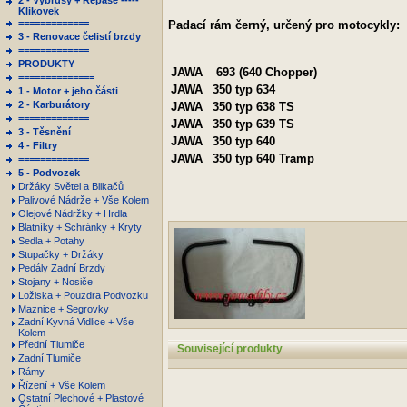
2 - Výbrusy + Repase -----
Klikovek
=============
Padací rám černý, určený pro motocykly:
3 - Renovace čelistí brzdy
=============
PRODUKTY
JAWA
693 (640 Chopper)
==============
JAWA
350 typ 634
1 - Motor + jeho části
2 - Karburátory
JAWA
350 typ 638 TS
=============
JAWA
350 typ 639 TS
3 - Těsnění
JAWA
350 typ 640
4 - Filtry
JAWA
350 typ 640 Tramp
=============
5 - Podvozek
Držáky Světel a Blikačů
Palivové Nádrže + Vše Kolem
Olejové Nádržky + Hrdla
Blatníky + Schránky + Kryty
Sedla + Potahy
Stupačky + Držáky
Pedály Zadní Brzdy
Stojany + Nosiče
Ložiska + Pouzdra Podvozku
Maznice + Segrovky
Zadní Kyvná Vidlice + Vše
Kolem
Přední Tlumiče
Související produkty
Zadní Tlumiče
Rámy
Řízení + Vše Kolem
Ostatní Plechové + Plastové