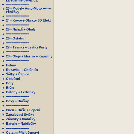
karetní hry Jawa, ČZ
=============
23 - Modely Auto-Moto -----+
Přívěšky
=============
24 - Kovové Obrazy 3D Efekt
=============
25 - Nářadí + Obaly
=============
26 - Ostatní
=============
27 - Těsnící + Leštící Pasty
=============
28 - Oleje + Maziva + Kapaliny
=============
Helmy
Rukavice + Chrániče
Šátky + Čepice
Oblečení
Boty
Brýle
Batohy + Ledvinky
=============
Boxy + Brašny
=============
Pneu + Duše + Lepení
Zapalovací Svíčky
Žárovky + krabičky
Baterie + Nabíječky
=============
Ostatní Příslušenství