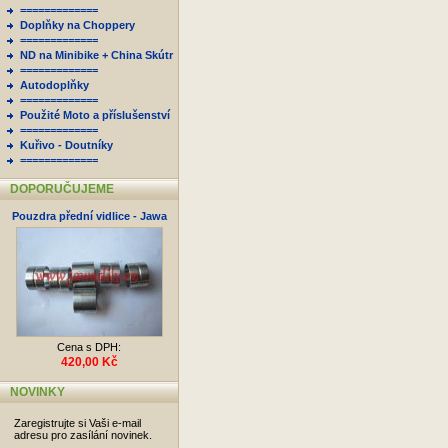
=============
Doplňky na Choppery
=============
ND na Minibike + China Skútr
=============
Autodoplňky
=============
Použité Moto a příslušenství
=============
Kuřivo - Doutníky
=============
DOPORUČUJEME
Pouzdra přední vidlice - Jawa
Cena s DPH:
420,00 Kč
NOVINKY
Zaregistrujte si Vaši e-mail
adresu pro zasílání novinek.