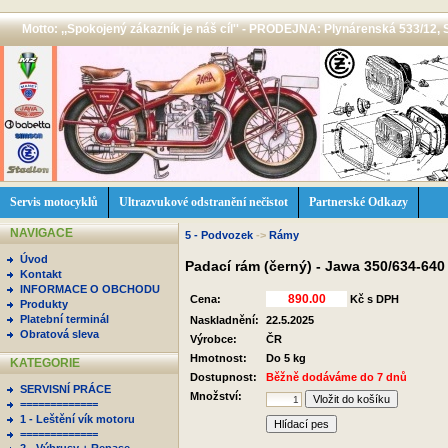
Motto: ,,Spokojený zákazník je náš cíl'' - PRODEJNA: Plynárenská 533/12, 
Servis motocyklů
Ultrazvukové odstranění nečistot
Partnerské Odkazy
NAVIGACE
5 - Podvozek
->
Rámy
Úvod
Padací rám (černý) - Jawa 350/634-64
Kontakt
INFORMACE O OBCHODU
Cena:
Kč s DPH
Produkty
Platební terminál
Naskladnění:
22.5.2025
Obratová sleva
Výrobce:
ČR
Hmotnost:
Do 5 kg
KATEGORIE
Dostupnost:
Běžně dodáváme do 7 dnů
SERVISNÍ PRÁCE
Množství:
=============
1 - Leštění vík motoru
Hlídací pes
=============