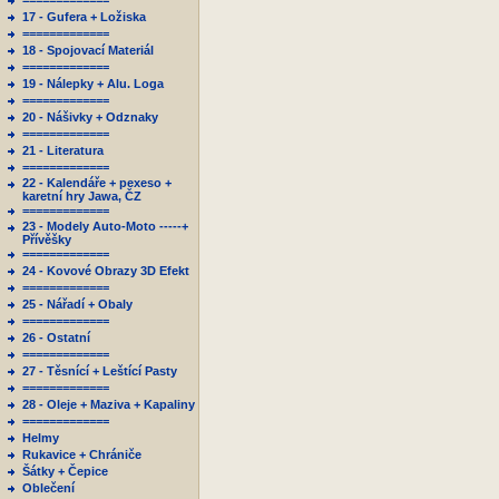
=============
17 - Gufera + Ložiska
=============
18 - Spojovací Materiál
=============
19 - Nálepky + Alu. Loga
=============
20 - Nášivky + Odznaky
=============
21 - Literatura
=============
22 - Kalendáře + pexeso +
karetní hry Jawa, ČZ
=============
23 - Modely Auto-Moto -----+
Přívěšky
=============
24 - Kovové Obrazy 3D Efekt
=============
25 - Nářadí + Obaly
=============
26 - Ostatní
=============
27 - Těsnící + Leštící Pasty
=============
28 - Oleje + Maziva + Kapaliny
=============
Helmy
Rukavice + Chrániče
Šátky + Čepice
Oblečení