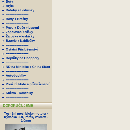
Boty
Brýle
Batohy + Ledvinky
=============
Boxy + Brašny
=============
Pneu + Duše + Lepení
Zapalovací Svíčky
Žárovky + krabičky
Baterie + Nabíječky
=============
Ostatní Příslušenství
=============
Doplňky na Choppery
=============
ND na Minibike + China Skútr
=============
Autodoplňky
=============
Použité Moto a příslušenství
=============
Kuřivo - Doutníky
=============
DOPORUČUJEME
Těsnění mezi bloky motoru -
Kývačka 350, Pérák, Velorex -
1,0mm