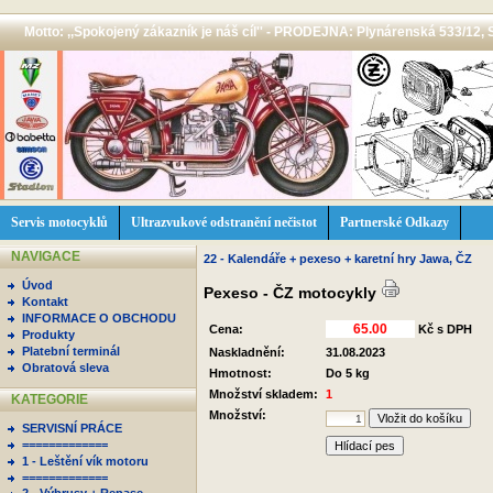
Motto: ,,Spokojený zákazník je náš cíl'' - PRODEJNA: Plynárenská 533/12, 
Servis motocyklů
Ultrazvukové odstranění nečistot
Partnerské Odkazy
NAVIGACE
22 - Kalendáře + pexeso + karetní hry Jawa, ČZ
Úvod
Pexeso - ČZ motocykly
Kontakt
INFORMACE O OBCHODU
Cena:
Kč s DPH
Produkty
Platební terminál
Naskladnění:
31.08.2023
Obratová sleva
Hmotnost:
Do 5 kg
Množství skladem:
1
KATEGORIE
Množství:
SERVISNÍ PRÁCE
=============
Hlídací pes
1 - Leštění vík motoru
=============