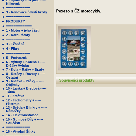
2 - Výbrusy + Repase -----
Klikovek
=============
Pexeso s ČZ motocykly.
3 - Renovace čelistí brzdy
=============
PRODUKTY
==============
1 - Motor + jeho části
2 - Karburátory
=============
3 - Těsnění
4 - Filtry
=============
5 - Podvozek
6 - Výfuky + Kolena + ----
Držáky Výfuku
7 - Kola + Ráfky + Brzdy
8 - Řetězy + Rozety + ----
Ostatní
Související produkty
9 - Řidítka + Páčky + ----
Objímky
10 - Lanka + Brzdová -----
Táhla
11 - Zrcátka
12 - Tachometry + -----
Přístroje
13 - Světla + Blinkry + -----
Rámečky
14 - Elektroinstalace
15 - Gumové Díly + -----
Součásti
=============
16 - Výrobní Štítky