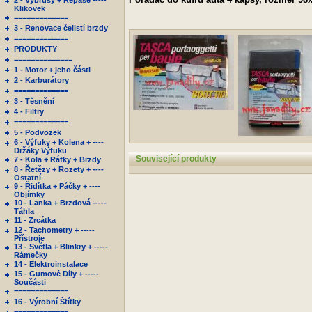
2 - Výbrusy + Repase -----
Klikovek
=============
3 - Renovace čelistí brzdy
=============
PRODUKTY
==============
1 - Motor + jeho části
2 - Karburátory
=============
3 - Těsnění
4 - Filtry
=============
5 - Podvozek
6 - Výfuky + Kolena + ----
Držáky Výfuku
Související produkty
7 - Kola + Ráfky + Brzdy
8 - Řetězy + Rozety + ----
Ostatní
9 - Řidítka + Páčky + ----
Objímky
10 - Lanka + Brzdová -----
Táhla
11 - Zrcátka
12 - Tachometry + -----
Přístroje
13 - Světla + Blinkry + -----
Rámečky
14 - Elektroinstalace
15 - Gumové Díly + -----
Součásti
=============
16 - Výrobní Štítky