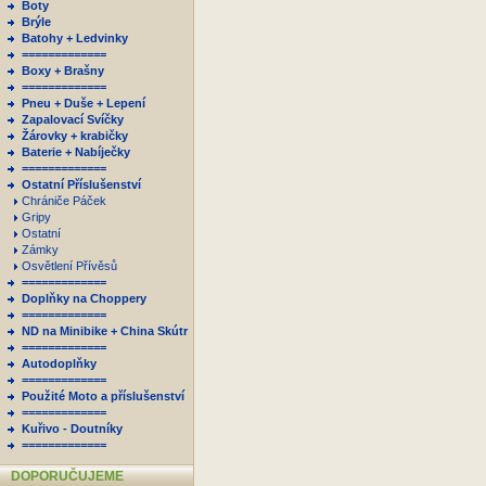
Boty
Brýle
Batohy + Ledvinky
=============
Boxy + Brašny
=============
Pneu + Duše + Lepení
Zapalovací Svíčky
Žárovky + krabičky
Baterie + Nabíječky
=============
Ostatní Příslušenství
Chrániče Páček
Gripy
Ostatní
Zámky
Osvětlení Přívěsů
=============
Doplňky na Choppery
=============
ND na Minibike + China Skútr
=============
Autodoplňky
=============
Použité Moto a příslušenství
=============
Kuřivo - Doutníky
=============
DOPORUČUJEME