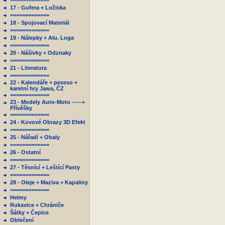
=============
17 - Gufera + Ložiska
=============
18 - Spojovací Materiál
=============
19 - Nálepky + Alu. Loga
=============
20 - Nášivky + Odznaky
=============
21 - Literatura
=============
22 - Kalendáře + pexeso +
karetní hry Jawa, ČZ
=============
23 - Modely Auto-Moto -----+
Přívěšky
=============
24 - Kovové Obrazy 3D Efekt
=============
25 - Nářadí + Obaly
=============
26 - Ostatní
=============
27 - Těsnící + Leštící Pasty
=============
28 - Oleje + Maziva + Kapaliny
=============
Helmy
Rukavice + Chrániče
Šátky + Čepice
Oblečení