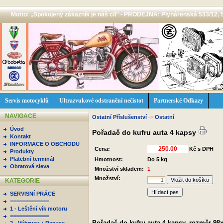
Motto: ,,Spokojený zákazník je náš cíl'' - PRODEJNA: Plynárenská 533/12, 
Servis motocyklů
Ultrazvukové odstranění nečistot
Partnerské Odkazy
NAVIGACE
Ostatní Příslušenství
->
Ostatní
Úvod
Pořadač do kufru auta 4 kapsy
Kontakt
INFORMACE O OBCHODU
Cena:
Kč s DPH
Produkty
Platební terminál
Hmotnost:
Do 5 kg
Obratová sleva
Množství skladem:
1
Množství:
KATEGORIE
Hlídací pes
SERVISNÍ PRÁCE
=============
1 - Leštění vík motoru
=============
Pořadač do kufru auta 4 kapsy, rozměr 98