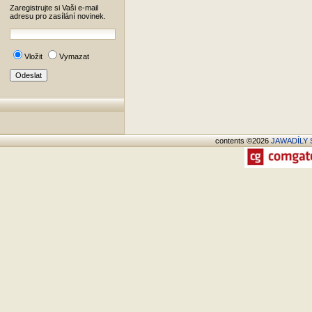
Zaregistrujte si Vaši e-mail
adresu pro zasílání novinek.
Vložit
Vymazat
contents ©2026
JAWADÍLY S