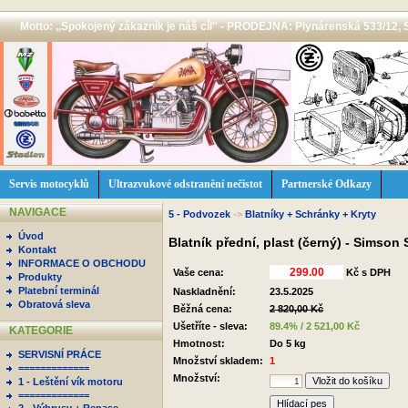
Motto: ,,Spokojený zákazník je náš cíl'' - PRODEJNA: Plynárenská 533/12, 
Servis motocyklů
Ultrazvukové odstranění nečistot
Partnerské Odkazy
NAVIGACE
5 - Podvozek
->
Blatníky + Schránky + Kryty
Úvod
Blatník přední, plast (černý) - Simso
Kontakt
INFORMACE O OBCHODU
Vaše cena:
Kč s DPH
Produkty
Platební terminál
Naskladnění:
23.5.2025
Obratová sleva
Běžná cena:
2 820,00 Kč
Ušetříte - sleva:
89.4% / 2 521,00 Kč
KATEGORIE
Hmotnost:
Do 5 kg
SERVISNÍ PRÁCE
Množství skladem:
1
=============
Množství:
1 - Leštění vík motoru
=============
Hlídací pes