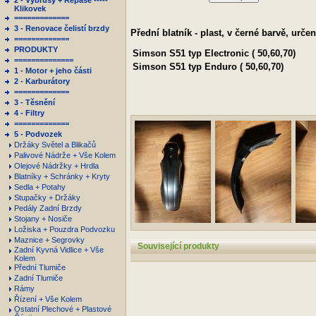
2 - Výbrusy + Repase -----
Klikovek
=============
3 - Renovace čelistí brzdy
Přední blatník - plast, v černé barvě, urče
=============
PRODUKTY
Simson
S51 typ Electronic ( 50,60,70)
==============
Simson
S51 typ Enduro ( 50,60,70)
1 - Motor + jeho části
2 - Karburátory
=============
3 - Těsnění
4 - Filtry
=============
5 - Podvozek
Držáky Světel a Blikačů
Palivové Nádrže + Vše Kolem
Olejové Nádržky + Hrdla
Blatníky + Schránky + Kryty
Sedla + Potahy
Stupačky + Držáky
Pedály Zadní Brzdy
Stojany + Nosiče
Ložiska + Pouzdra Podvozku
Maznice + Segrovky
Související produkty
Zadní Kyvná Vidlice + Vše
Kolem
Přední Tlumiče
Zadní Tlumiče
Rámy
Řízení + Vše Kolem
Ostatní Plechové + Plastové