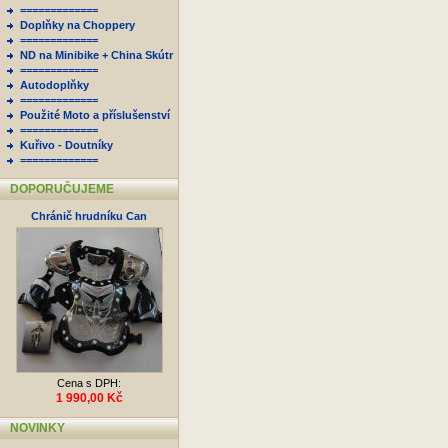
=============
Doplňky na Choppery
=============
ND na Minibike + China Skútr
=============
Autodoplňky
=============
Použité Moto a příslušenství
=============
Kuřivo - Doutníky
=============
DOPORUČUJEME
Chránič hrudníku Can
Cena s DPH:
1 990,00 Kč
NOVINKY