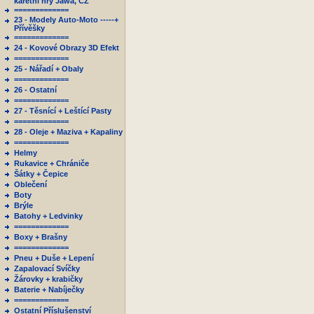
karetní hry Jawa, ČZ
=============
23 - Modely Auto-Moto -----+
Přívěšky
=============
24 - Kovové Obrazy 3D Efekt
=============
25 - Nářadí + Obaly
=============
26 - Ostatní
=============
27 - Těsnící + Leštící Pasty
=============
28 - Oleje + Maziva + Kapaliny
=============
Helmy
Rukavice + Chrániče
Šátky + Čepice
Oblečení
Boty
Brýle
Batohy + Ledvinky
=============
Boxy + Brašny
=============
Pneu + Duše + Lepení
Zapalovací Svíčky
Žárovky + krabičky
Baterie + Nabíječky
=============
Ostatní Příslušenství