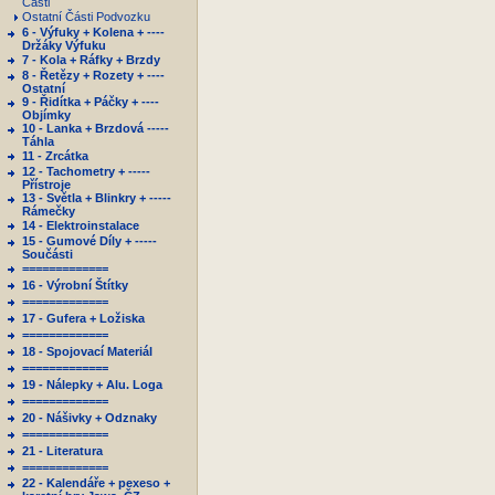
Části
Ostatní Části Podvozku
6 - Výfuky + Kolena + ----
Držáky Výfuku
7 - Kola + Ráfky + Brzdy
8 - Řetězy + Rozety + ----
Ostatní
9 - Řidítka + Páčky + ----
Objímky
10 - Lanka + Brzdová -----
Táhla
11 - Zrcátka
12 - Tachometry + -----
Přístroje
13 - Světla + Blinkry + -----
Rámečky
14 - Elektroinstalace
15 - Gumové Díly + -----
Součásti
=============
16 - Výrobní Štítky
=============
17 - Gufera + Ložiska
=============
18 - Spojovací Materiál
=============
19 - Nálepky + Alu. Loga
=============
20 - Nášivky + Odznaky
=============
21 - Literatura
=============
22 - Kalendáře + pexeso +