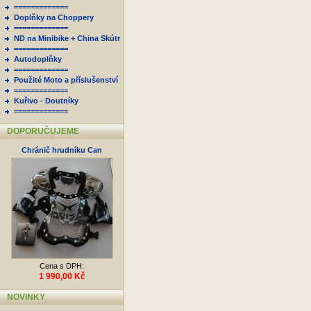
=============
Doplňky na Choppery
=============
ND na Minibike + China Skútr
=============
Autodoplňky
=============
Použité Moto a příslušenství
=============
Kuřivo - Doutníky
=============
DOPORUČUJEME
Chránič hrudníku Can
Cena s DPH:
1 990,00 Kč
NOVINKY