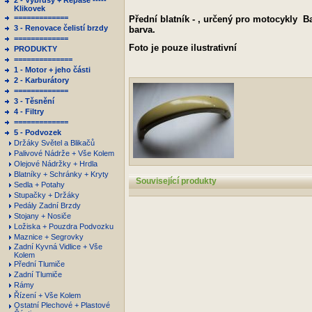
2 - Výbrusy + Repase -----
Klikovek
=============
Přední blatník - , určený pro motocykly Ba
3 - Renovace čelistí brzdy
barva.
=============
Foto je pouze ilustrativní
PRODUKTY
==============
1 - Motor + jeho části
2 - Karburátory
=============
3 - Těsnění
4 - Filtry
=============
5 - Podvozek
Držáky Světel a Blikačů
Palivové Nádrže + Vše Kolem
Olejové Nádržky + Hrdla
Blatníky + Schránky + Kryty
Související produkty
Sedla + Potahy
Stupačky + Držáky
Pedály Zadní Brzdy
Stojany + Nosiče
Ložiska + Pouzdra Podvozku
Maznice + Segrovky
Zadní Kyvná Vidlice + Vše
Kolem
Přední Tlumiče
Zadní Tlumiče
Rámy
Řízení + Vše Kolem
Ostatní Plechové + Plastové