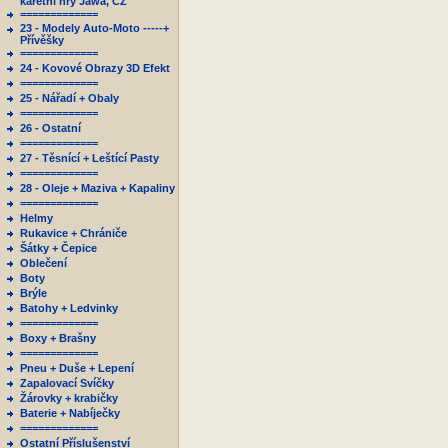
karetní hry Jawa, ČZ
=============
23 - Modely Auto-Moto -----+
Přívěšky
=============
24 - Kovové Obrazy 3D Efekt
=============
25 - Nářadí + Obaly
=============
26 - Ostatní
=============
27 - Těsnící + Leštící Pasty
=============
28 - Oleje + Maziva + Kapaliny
=============
Helmy
Rukavice + Chrániče
Šátky + Čepice
Oblečení
Boty
Brýle
Batohy + Ledvinky
=============
Boxy + Brašny
=============
Pneu + Duše + Lepení
Zapalovací Svíčky
Žárovky + krabičky
Baterie + Nabíječky
=============
Ostatní Příslušenství