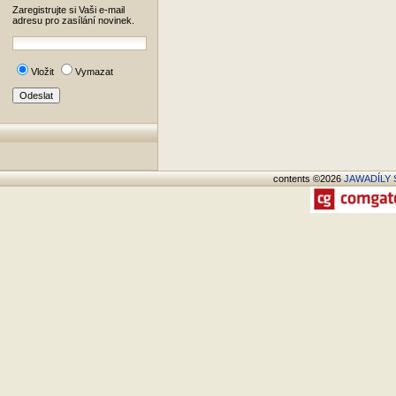
Zaregistrujte si Vaši e-mail
adresu pro zasílání novinek.
Vložit
Vymazat
contents ©2026
JAWADÍLY S