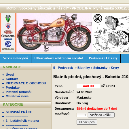
Motto: ,,Spokojený zákazník je náš cíl'' - PRODEJNA: Plynárenská 533/12, 
Servis motocyklů
Ultrazvukové odstranění nečistot
Partnerské Odkazy
NAVIGACE
5 - Podvozek
->
Blatníky + Schránky + Kryty
Úvod
Blatník přední, plechový - Babetta 21
Kontakt
INFORMACE O OBCHODU
Cena:
Kč s DPH
Produkty
Platební terminál
Naskladnění:
24.06.2020
Obratová sleva
Výrobce:
Maďarsko
Hmotnost:
Do 5 kg
KATEGORIE
Dostupnost:
Běžně dodáváme do 7 dnů
SERVISNÍ PRÁCE
Množství:
=============
1 - Leštění vík motoru
Hlídací pes
=============