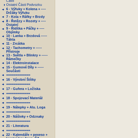
Části
Ostatní Části Podvozku
6 - Výfuky + Kolena + ----
Držáky Výfuku
7 - Kola + Ráfky + Brzdy
8 - Řetězy + Rozety + ----
Ostatní
9 - Řidítka + Páčky + ----
Objímky
10 - Lanka + Brzdová -----
Táhla
11 - Zrcátka
12 - Tachometry + -----
Přístroje
13 - Světla + Blinkry + -----
Rámečky
14 - Elektroinstalace
15 - Gumové Díly + -----
Součásti
=============
16 - Výrobní Štítky
=============
17 - Gufera + Ložiska
=============
18 - Spojovací Materiál
=============
19 - Nálepky + Alu. Loga
=============
20 - Nášivky + Odznaky
=============
21 - Literatura
=============
22 - Kalendáře + pexeso +