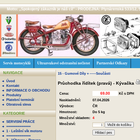
Motto: ,,Spokojený zákazník je náš cíl'' - PRODEJNA: Plynárenská 533/12, 
Servis motocyklů
Ultrazvukové odstranění nečistot
Partnerské Odkazy
NAVIGACE
15 - Gumové Díly + -----Součásti
Úvod
Průchodka řídítek (pravá) - Kývačka
Kontakt
INFORMACE O OBCHODU
Cena:
Kč s DPH
Produkty
Platební terminál
Naskladnění:
07.04.2026
Obratová sleva
Výrobce:
ČR
Hmotnost:
Do 5 kg
KATEGORIE
Množství skladem:
4
SERVISNÍ PRÁCE
Množství:
=============
1 - Leštění vík motoru
Hlídací pes
=============