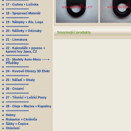
=============
17 - Gufera + Ložiska
=============
18 - Spojovací Materiál
=============
19 - Nálepky + Alu. Loga
=============
20 - Nášivky + Odznaky
Související produkty
=============
21 - Literatura
=============
22 - Kalendáře + pexeso +
karetní hry Jawa, ČZ
=============
23 - Modely Auto-Moto -----+
Přívěšky
=============
24 - Kovové Obrazy 3D Efekt
=============
25 - Nářadí + Obaly
=============
26 - Ostatní
=============
27 - Těsnící + Leštící Pasty
=============
28 - Oleje + Maziva + Kapaliny
=============
Helmy
Rukavice + Chrániče
Šátky + Čepice
Oblečení