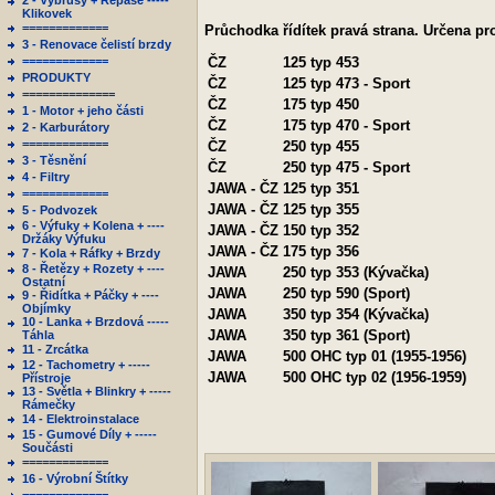
2 - Výbrusy + Repase -----
Klikovek
=============
Průchodka řídítek pravá strana. Určena p
3 - Renovace čelistí brzdy
=============
ČZ
125 typ 453
PRODUKTY
ČZ
125 typ 473 - Sport
==============
ČZ
175 typ 450
1 - Motor + jeho části
ČZ
175 typ 470 - Sport
2 - Karburátory
=============
ČZ
250 typ 455
3 - Těsnění
ČZ
250 typ 475 - Sport
4 - Filtry
JAWA - ČZ
125 typ 351
=============
JAWA - ČZ
125 typ 355
5 - Podvozek
6 - Výfuky + Kolena + ----
JAWA - ČZ
150 typ 352
Držáky Výfuku
JAWA - ČZ
175 typ 356
7 - Kola + Ráfky + Brzdy
8 - Řetězy + Rozety + ----
JAWA
250 typ 353 (Kývačka)
Ostatní
JAWA
250 typ 590 (Sport)
9 - Řidítka + Páčky + ----
Objímky
JAWA
350 typ 354 (Kývačka)
10 - Lanka + Brzdová -----
JAWA
350 typ 361 (Sport)
Táhla
11 - Zrcátka
JAWA
500 OHC typ 01 (1955-1956)
12 - Tachometry + -----
JAWA
500 OHC typ 02 (1956-1959)
Přístroje
13 - Světla + Blinkry + -----
Rámečky
14 - Elektroinstalace
15 - Gumové Díly + -----
Součásti
=============
16 - Výrobní Štítky