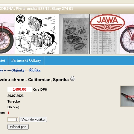
 PRODEJNA: Plynárenská 533/12, Slaný 274 01
stot
Partnerské Odkazy
čky + ----Objímky
->
Řídítka
azdou chrom - Californian, Sportka
Kč s DPH
20.07.2021
Turecko
Do 5 kg
dem:
1
Hlídací pes