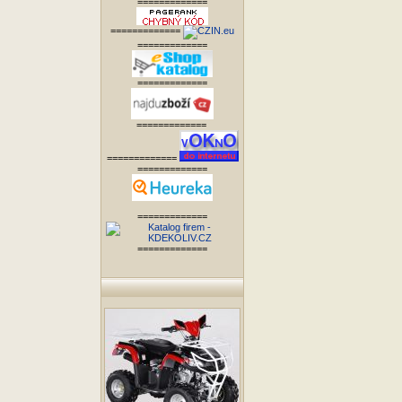
=============
=============
=============
=============
=============
=============
=============
=============
=============