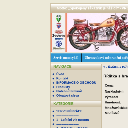
Motto: ,,Spokojený zákazník je náš cíl'' -
Servis motocyklů
Ultrazvukové odstranění neči
NAVIGACE
9 - Řidítka + Pá
Úvod
Řídítka s hr
Kontakt
INFORMACE O OBCHODU
Cena:
Produkty
Platební terminál
Naskladnění:
Obratová sleva
Výrobce:
Hmotnost:
KATEGORIE
Množství skla
SERVISNÍ PRÁCE
Množství:
=============
1 - Leštění vík motoru
=============