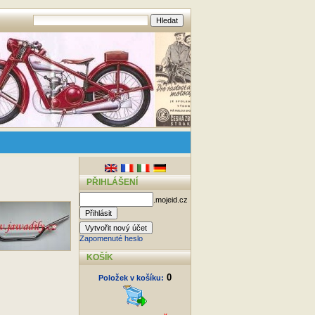
PŘIHLÁŠENÍ
.mojeid.cz
Zapomenuté heslo
KOŠÍK
0
Položek v košíku: