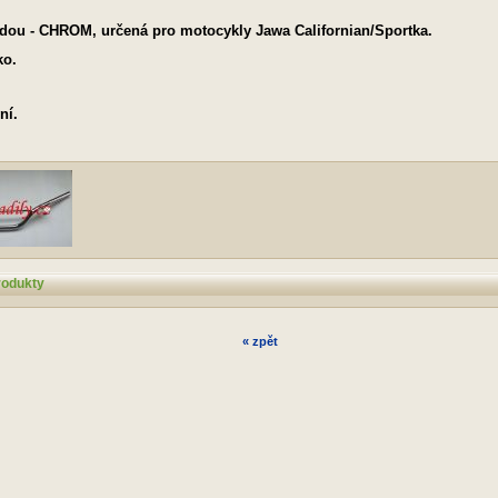
zdou - CHROM, určená pro motocykly Jawa Californian/Sportka.
ko.
ní.
rodukty
« zpět