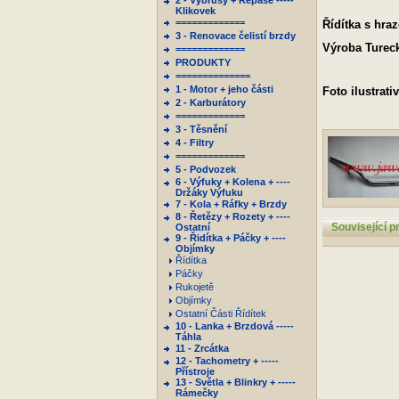
2 - Výbrusy + Repase -----
Klikovek
=============
Řídítka s hra
3 - Renovace čelistí brzdy
Výroba Turec
=============
PRODUKTY
==============
1 - Motor + jeho části
Foto ilustrativ
2 - Karburátory
=============
3 - Těsnění
4 - Filtry
=============
5 - Podvozek
6 - Výfuky + Kolena + ----
Držáky Výfuku
7 - Kola + Ráfky + Brzdy
8 - Řetězy + Rozety + ----
Související p
Ostatní
9 - Řidítka + Páčky + ----
Objímky
Řídítka
Páčky
Rukojetě
Objímky
Ostatní Části Řídítek
10 - Lanka + Brzdová -----
Táhla
11 - Zrcátka
12 - Tachometry + -----
Přístroje
13 - Světla + Blinkry + -----
Rámečky