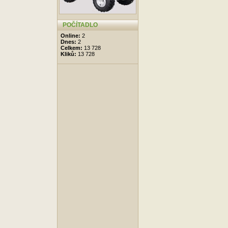
POČÍTADLO
Online:
2
Dnes:
2
Celkem:
13 728
Kliků:
13 728