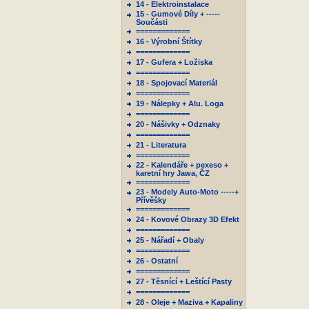
14 - Elektroinstalace
15 - Gumové Díly + -----
Součásti
=============
16 - Výrobní Štítky
=============
17 - Gufera + Ložiska
=============
18 - Spojovací Materiál
=============
19 - Nálepky + Alu. Loga
=============
20 - Nášivky + Odznaky
=============
21 - Literatura
=============
22 - Kalendáře + pexeso +
karetní hry Jawa, ČZ
=============
23 - Modely Auto-Moto -----+
Přívěšky
=============
24 - Kovové Obrazy 3D Efekt
=============
25 - Nářadí + Obaly
=============
26 - Ostatní
=============
27 - Těsnící + Leštící Pasty
=============
28 - Oleje + Maziva + Kapaliny