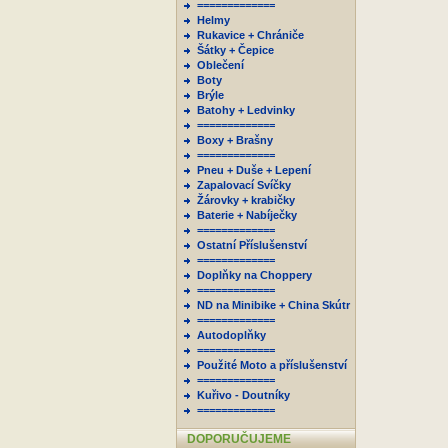
=============
Helmy
Rukavice + Chrániče
Šátky + Čepice
Oblečení
Boty
Brýle
Batohy + Ledvinky
=============
Boxy + Brašny
=============
Pneu + Duše + Lepení
Zapalovací Svíčky
Žárovky + krabičky
Baterie + Nabíječky
=============
Ostatní Příslušenství
=============
Doplňky na Choppery
=============
ND na Minibike + China Skútr
=============
Autodoplňky
=============
Použité Moto a příslušenství
=============
Kuřivo - Doutníky
=============
DOPORUČUJEME