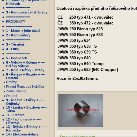
2 - Výbrusy + Repase -----
Klikovek
=============
Ocelová rozpěrka předního řetězového ko
3 - Renovace čelistí brzdy
=============
ČZ
250 typ 471 - dvouválec
PRODUKTY
ČZ
350 typ 472 - dvouválec
==============
JAWA
250 Bizon typ 623
1 - Motor + jeho části
JAWA
350 Bizon typ 633
2 - Karburátory
=============
JAWA
350 typ 634
3 - Těsnění
JAWA
350 typ 638 TS
4 - Filtry
JAWA
350 typ 639 TS
=============
JAWA
350 typ 640
5 - Podvozek
6 - Výfuky + Kolena + ----
JAWA
350 typ 640 Tramp
Držáky Výfuku
JAWA
350 typ 693 (640 Chopper)
7 - Kola + Ráfky + Brzdy
8 - Řetězy + Rozety + ----
Ostatní
Rozměr 25x30x16mm.
Řetězy
Přední Řetězová Kolečka
Zadní Rozety
Ostatní
9 - Řidítka + Páčky + ----
Objímky
10 - Lanka + Brzdová -----
Táhla
11 - Zrcátka
12 - Tachometry + -----
Přístroje
13 - Světla + Blinkry + -----
Rámečky
14 - Elektroinstalace