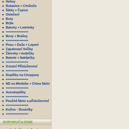
Helmy
Rukavice + Chrániče
Šátky + Čepice
Oblečení
Boty
Brýle
Batohy + Ledvinky
=============
Boxy + Brašny
=============
Pneu + Duše + Lepení
Zapalovací Svíčky
Žárovky + krabičky
Baterie + Nabíječky
=============
Ostatní Příslušenství
=============
Doplňky na Choppery
=============
ND na Minibike + China Skútr
=============
Autodoplňky
=============
Použité Moto a příslušenství
=============
Kuřivo - Doutníky
=============
DOPORUČUJEME