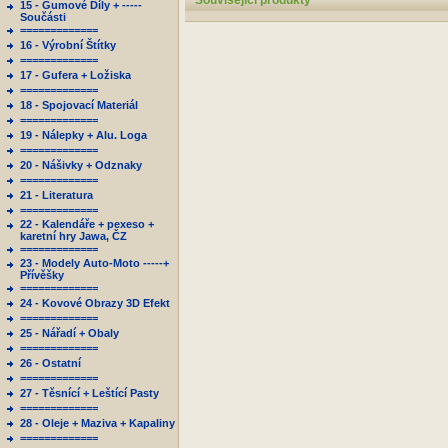
Související produkty
15 - Gumové Díly + -----
Součásti
=============
16 - Výrobní Štítky
=============
17 - Gufera + Ložiska
=============
18 - Spojovací Materiál
=============
19 - Nálepky + Alu. Loga
=============
20 - Nášivky + Odznaky
=============
21 - Literatura
=============
22 - Kalendáře + pexeso +
karetní hry Jawa, ČZ
=============
23 - Modely Auto-Moto -----+
Přívěšky
=============
24 - Kovové Obrazy 3D Efekt
=============
25 - Nářadí + Obaly
=============
26 - Ostatní
=============
27 - Těsnící + Leštící Pasty
=============
28 - Oleje + Maziva + Kapaliny
=============