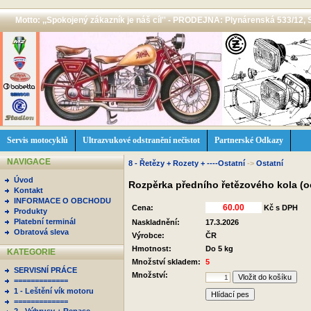
Motto: ,,Spokojený zákazník je náš cíl'' - PRODEJNA: Plynárenská 533/12, 
Servis motocyklů
Ultrazvukové odstranění nečistot
Partnerské Odkazy
NAVIGACE
8 - Řetězy + Rozety + ----Ostatní
->
Ostatní
Úvod
Rozpěrka předního řetězového kola (oc
Kontakt
INFORMACE O OBCHODU
Cena:
Kč s DPH
Produkty
Platební terminál
Naskladnění:
17.3.2026
Obratová sleva
Výrobce:
ČR
Hmotnost:
Do 5 kg
KATEGORIE
Množství skladem:
5
SERVISNÍ PRÁCE
Množství:
=============
1 - Leštění vík motoru
Hlídací pes
=============