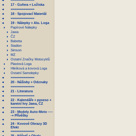
=============
17 - Gufera + Ložiska
=============
18 - Spojovací Materiál
=============
19 - Nálepky + Alu. Loga
Papírové Nálepky
Jawa
ČZ
Babetta
Stadion
Simson
MZ
Ostatní Značky Motocyklů
Plastová Loga
Hliníková a kovová Loga
Ostatní Samolepky
=============
20 - Nášivky + Odznaky
=============
21 - Literatura
=============
22 - Kalendáře + pexeso +
karetní hry Jawa, ČZ
=============
23 - Modely Auto-Moto ----
-+ Přívěšky
=============
24 - Kovové Obrazy 3D
Efekt
=============
25 - Nářadí + Obaly