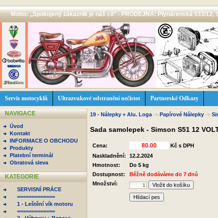
Motto: ,,Spokojený zákazník je náš cíl'' - PRODEJNA: Plynárenská 533/12, 
Servis motocyklů
Ultrazvukové odstranění nečistot
Partnerské Odkazy
NAVIGACE
19 - Nálepky + Alu. Loga
->
Papírové Nálepky
->
S
Úvod
Sada samolepek - Simson S51 12 VOL
Kontakt
INFORMACE O OBCHODU
Cena:
Kč s DPH
Produkty
Platební terminál
Naskladnění:
12.2.2024
Obratová sleva
Hmotnost:
Do 5 kg
Dostupnost:
Běžně dodáváme do 7 dnů
KATEGORIE
Množství:
SERVISNÍ PRÁCE
=============
Hlídací pes
1 - Leštění vík motoru
=============