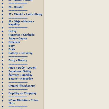
=============
26 - Ostatní
=============
27 - Těsnící + Leštící Pasty
=============
28 - Oleje + Maziva +
Kapaliny
=============
Helmy
Rukavice + Chrániče
Šátky + Čepice
Oblečení
Boty
Brýle
Batohy + Ledvinky
=============
Boxy + Brašny
=============
Pneu + Duše + Lepení
Zapalovací Svíčky
Žárovky + krabičky
Baterie + Nabíječky
=============
Ostatní Příslušenství
=============
Doplňky na Choppery
=============
ND na Minibike + China
Skútr
=============