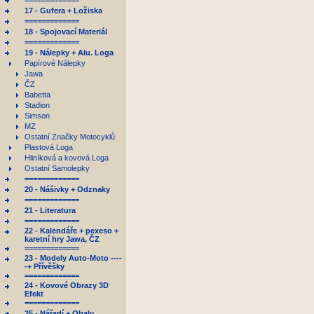
=============
17 - Gufera + Ložiska
=============
18 - Spojovací Materiál
=============
19 - Nálepky + Alu. Loga
Papírové Nálepky
Jawa
ČZ
Babetta
Stadion
Simson
MZ
Ostatní Značky Motocyklů
Plastová Loga
Hliníková a kovová Loga
Ostatní Samolepky
=============
20 - Nášivky + Odznaky
=============
21 - Literatura
=============
22 - Kalendáře + pexeso +
karetní hry Jawa, ČZ
=============
23 - Modely Auto-Moto ----
-+ Přívěšky
=============
24 - Kovové Obrazy 3D
Efekt
=============
25 - Nářadí + Obaly