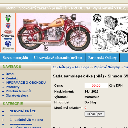
Motto: ,,Spokojený zákazník je náš cíl'' - PRODEJNA: Plynárenská 533/12, 
Servis motocyklů
Ultrazvukové odstranění nečistot
Partnerské Odkazy
NAVIGACE
19 - Nálepky + Alu. Loga
->
Papírové Nálepky
->
S
Úvod
Sada samolepek 4ks (bílá) - Simson S
Kontakt
INFORMACE O OBCHODU
Cena:
Kč s DPH
Produkty
Platební terminál
Naskladnění:
14.4.2015
Obratová sleva
Výrobce:
Maďarsko
Hmotnost:
Do 5 kg
KATEGORIE
Množství skladem:
0
SERVISNÍ PRÁCE
Hlídací pes
=============
1 - Leštění vík motoru
=============