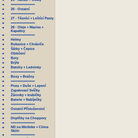
=============
26 - Ostatní
=============
27 - Těsnící + Leštící Pasty
=============
28 - Oleje + Maziva +
Kapaliny
=============
Helmy
Rukavice + Chrániče
Šátky + Čepice
Oblečení
Boty
Brýle
Batohy + Ledvinky
=============
Boxy + Brašny
=============
Pneu + Duše + Lepení
Zapalovací Svíčky
Žárovky + krabičky
Baterie + Nabíječky
=============
Ostatní Příslušenství
=============
Doplňky na Choppery
=============
ND na Minibike + China
Skútr
=============