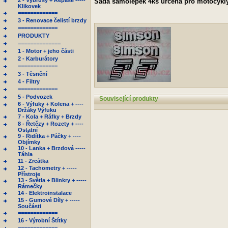
2 - Výbrusy + Repase -----
Sada samolepek 4ks určená pro motocykly
Klikovek
=============
3 - Renovace čelistí brzdy
=============
PRODUKTY
==============
1 - Motor + jeho části
2 - Karburátory
=============
3 - Těsnění
4 - Filtry
=============
5 - Podvozek
Související produkty
6 - Výfuky + Kolena + ----
Držáky Výfuku
7 - Kola + Ráfky + Brzdy
8 - Řetězy + Rozety + ----
Ostatní
9 - Řidítka + Páčky + ----
Objímky
10 - Lanka + Brzdová -----
Táhla
11 - Zrcátka
12 - Tachometry + -----
Přístroje
13 - Světla + Blinkry + -----
Rámečky
14 - Elektroinstalace
15 - Gumové Díly + -----
Součásti
=============
16 - Výrobní Štítky