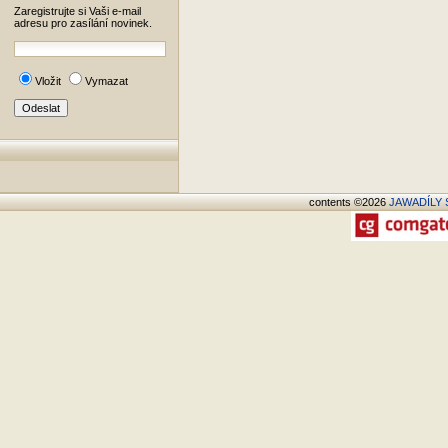
Zaregistrujte si Vaši e-mail
adresu pro zasílání novinek.
Vložit
Vymazat
contents ©2026
JAWADÍLY S