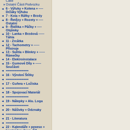
Části
Ostatní Části Podvozku
6 - Výfuky + Kolena + ----
Držáky Výfuku
7 - Kola + Ráfky + Brzdy
8 - Řetězy + Rozety + ----
Ostatní
9 - Řidítka + Páčky + ----
Objímky
10 - Lanka + Brzdová -----
Táhla
11 - Zrcátka
12 - Tachometry + -----
Přístroje
13 - Světla + Blinkry + -----
Rámečky
14 - Elektroinstalace
15 - Gumové Díly + -----
Součásti
=============
16 - Výrobní Štítky
=============
17 - Gufera + Ložiska
=============
18 - Spojovací Materiál
=============
19 - Nálepky + Alu. Loga
=============
20 - Nášivky + Odznaky
=============
21 - Literatura
=============
22 - Kalendáře + pexeso +