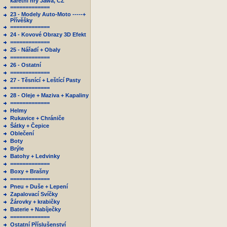
karetní hry Jawa, ČZ
=============
23 - Modely Auto-Moto -----+
Přívěšky
=============
24 - Kovové Obrazy 3D Efekt
=============
25 - Nářadí + Obaly
=============
26 - Ostatní
=============
27 - Těsnící + Leštící Pasty
=============
28 - Oleje + Maziva + Kapaliny
=============
Helmy
Rukavice + Chrániče
Šátky + Čepice
Oblečení
Boty
Brýle
Batohy + Ledvinky
=============
Boxy + Brašny
=============
Pneu + Duše + Lepení
Zapalovací Svíčky
Žárovky + krabičky
Baterie + Nabíječky
=============
Ostatní Příslušenství