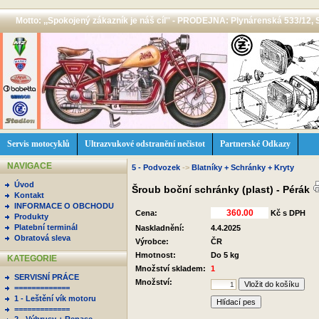
Motto: ,,Spokojený zákazník je náš cíl'' - PRODEJNA: Plynárenská 533/12, 
Servis motocyklů
Ultrazvukové odstranění nečistot
Partnerské Odkazy
NAVIGACE
5 - Podvozek
->
Blatníky + Schránky + Kryty
Úvod
Šroub boční schránky (plast) - Pérák
Kontakt
INFORMACE O OBCHODU
Cena:
Kč s DPH
Produkty
Platební terminál
Naskladnění:
4.4.2025
Obratová sleva
Výrobce:
ČR
Hmotnost:
Do 5 kg
KATEGORIE
Množství skladem:
1
SERVISNÍ PRÁCE
Množství:
=============
1 - Leštění vík motoru
Hlídací pes
=============