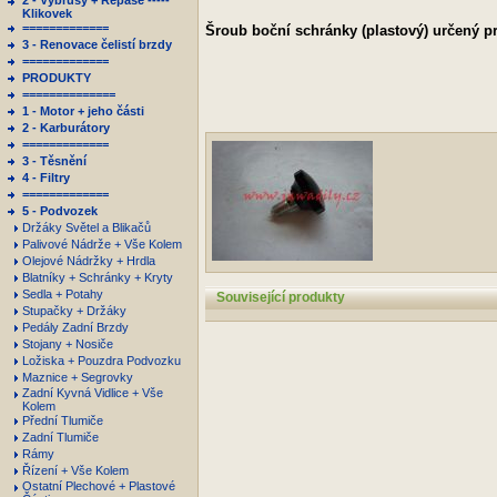
2 - Výbrusy + Repase -----
Klikovek
=============
Šroub boční schránky (plastový) určený p
3 - Renovace čelistí brzdy
=============
PRODUKTY
==============
1 - Motor + jeho části
2 - Karburátory
=============
3 - Těsnění
4 - Filtry
=============
5 - Podvozek
Držáky Světel a Blikačů
Palivové Nádrže + Vše Kolem
Olejové Nádržky + Hrdla
Blatníky + Schránky + Kryty
Sedla + Potahy
Související produkty
Stupačky + Držáky
Pedály Zadní Brzdy
Stojany + Nosiče
Ložiska + Pouzdra Podvozku
Maznice + Segrovky
Zadní Kyvná Vidlice + Vše
Kolem
Přední Tlumiče
Zadní Tlumiče
Rámy
Řízení + Vše Kolem
Ostatní Plechové + Plastové