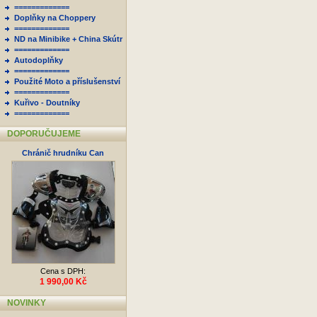
=============
Doplňky na Choppery
=============
ND na Minibike + China Skútr
=============
Autodoplňky
=============
Použité Moto a příslušenství
=============
Kuřivo - Doutníky
=============
DOPORUČUJEME
Chránič hrudníku Can
Cena s DPH:
1 990,00 Kč
NOVINKY