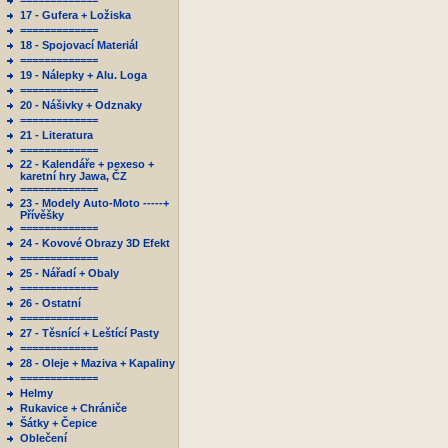
=============
17 - Gufera + Ložiska
=============
18 - Spojovací Materiál
=============
19 - Nálepky + Alu. Loga
=============
20 - Nášivky + Odznaky
=============
21 - Literatura
=============
22 - Kalendáře + pexeso +
karetní hry Jawa, ČZ
=============
23 - Modely Auto-Moto -----+
Přívěšky
=============
24 - Kovové Obrazy 3D Efekt
=============
25 - Nářadí + Obaly
=============
26 - Ostatní
=============
27 - Těsnící + Leštící Pasty
=============
28 - Oleje + Maziva + Kapaliny
=============
Helmy
Rukavice + Chrániče
Šátky + Čepice
Oblečení