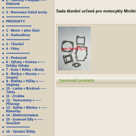
2 - Výbrusy + Repase -----
Klikovek
=============
Sada těsnění určené pro motocykly Minibi
3 - Renovace čelistí brzdy
=============
PRODUKTY
==============
1 - Motor + jeho části
2 - Karburátory
=============
3 - Těsnění
4 - Filtry
=============
5 - Podvozek
6 - Výfuky + Kolena + ----
Držáky Výfuku
7 - Kola + Ráfky + Brzdy
8 - Řetězy + Rozety + ----
Ostatní
Související produkty
9 - Řidítka + Páčky + ----
Objímky
10 - Lanka + Brzdová -----
Táhla
11 - Zrcátka
12 - Tachometry + -----
Přístroje
13 - Světla + Blinkry + -----
Rámečky
14 - Elektroinstalace
15 - Gumové Díly + -----
Součásti
=============
16 - Výrobní Štítky