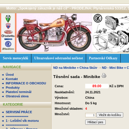
Motto: ,,Spokojený zákazník je náš cíl'' - PRODEJNA: Plynárenská 533/12, 
Servis motocyklů
Ultrazvukové odstranění nečistot
Partnerské Odkazy
NAVIGACE
ND na Minibike + China Skútr
->
ND - Mini Bike + 
Úvod
Těsnění sada - Minibike
Kontakt
INFORMACE O OBCHODU
Cena:
Kč s DPH
Produkty
Platební terminál
Naskladnění:
24.11.2021
Obratová sleva
Výrobce:
China
Hmotnost:
Do 5 kg
KATEGORIE
Množství skladem:
4
SERVISNÍ PRÁCE
Množství:
=============
1 - Leštění vík motoru
Hlídací pes
=============