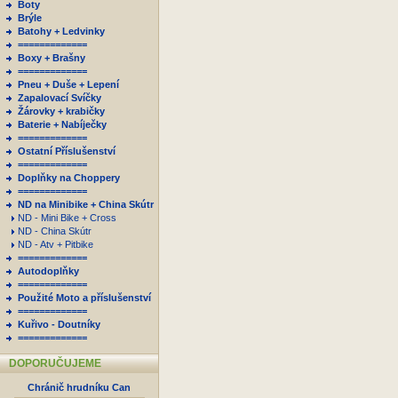
Boty
Brýle
Batohy + Ledvinky
=============
Boxy + Brašny
=============
Pneu + Duše + Lepení
Zapalovací Svíčky
Žárovky + krabičky
Baterie + Nabíječky
=============
Ostatní Příslušenství
=============
Doplňky na Choppery
=============
ND na Minibike + China Skútr
ND - Mini Bike + Cross
ND - China Skútr
ND - Atv + Pitbike
=============
Autodoplňky
=============
Použité Moto a příslušenství
=============
Kuřivo - Doutníky
=============
DOPORUČUJEME
Chránič hrudníku Can