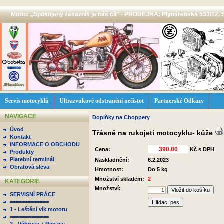
Motto: ,,Spokojený zákazník je náš cíl'' - PRODEJNA: Plynárenská 533/12, 
Servis motocyklů
Ultrazvukové odstranění nečistot
Partnerské Odkazy
NAVIGACE
Doplňky na Choppery
Úvod
Třásně na rukojeti motocyklu- kůže
Kontakt
INFORMACE O OBCHODU
Cena:
Kč s DPH
Produkty
Platební terminál
Naskladnění:
6.2.2023
Obratová sleva
Hmotnost:
Do 5 kg
Množství skladem:
2
KATEGORIE
Množství:
SERVISNÍ PRÁCE
=============
Hlídací pes
1 - Leštění vík motoru
=============