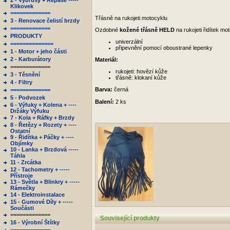
2 - Výbrusy + Repase -----
Klikovek
=============
Třásně na rukojeti motocyklu
3 - Renovace čelistí brzdy
=============
Ozdobné
kožené třásně HELD
na rukojeti řidítek mo
PRODUKTY
univerzální
==============
připevnění pomocí oboustrané lepenky
1 - Motor + jeho části
2 - Karburátory
Materiál:
=============
rukojeti: hovězí kůže
3 - Těsnění
třásně: klokaní kůže
4 - Filtry
Barva:
černá
=============
5 - Podvozek
Balení:
2 ks
6 - Výfuky + Kolena + ----
Držáky Výfuku
7 - Kola + Ráfky + Brzdy
8 - Řetězy + Rozety + ----
Ostatní
9 - Řidítka + Páčky + ----
Objímky
10 - Lanka + Brzdová -----
Táhla
11 - Zrcátka
12 - Tachometry + -----
Přístroje
13 - Světla + Blinkry + -----
Rámečky
14 - Elektroinstalace
15 - Gumové Díly + -----
Součásti
=============
Související produkty
16 - Výrobní Štítky