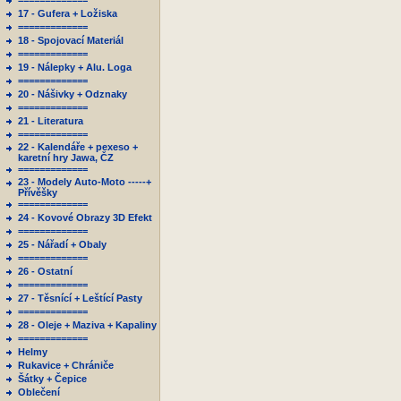
=============
17 - Gufera + Ložiska
=============
18 - Spojovací Materiál
=============
19 - Nálepky + Alu. Loga
=============
20 - Nášivky + Odznaky
=============
21 - Literatura
=============
22 - Kalendáře + pexeso +
karetní hry Jawa, ČZ
=============
23 - Modely Auto-Moto -----+
Přívěšky
=============
24 - Kovové Obrazy 3D Efekt
=============
25 - Nářadí + Obaly
=============
26 - Ostatní
=============
27 - Těsnící + Leštící Pasty
=============
28 - Oleje + Maziva + Kapaliny
=============
Helmy
Rukavice + Chrániče
Šátky + Čepice
Oblečení