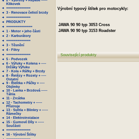
2 - Výbrusy + Repase -----
Klikovek
=============
Výrobní typový štítek pro motocykly:
3 - Renovace čelistí brzdy
=============
PRODUKTY
JAWA
90
90 typ 3053 Cross
==============
JAWA
90
90 typ 3153 Roadster
1 - Motor + jeho části
2 - Karburátory
=============
3 - Těsnění
4 - Filtry
=============
Související produkty
5 - Podvozek
6 - Výfuky + Kolena + ----
Držáky Výfuku
7 - Kola + Ráfky + Brzdy
8 - Řetězy + Rozety + ----
Ostatní
9 - Řidítka + Páčky + ----
Objímky
10 - Lanka + Brzdová -----
Táhla
11 - Zrcátka
12 - Tachometry + -----
Přístroje
13 - Světla + Blinkry + -----
Rámečky
14 - Elektroinstalace
15 - Gumové Díly + -----
Součásti
=============
16 - Výrobní Štítky