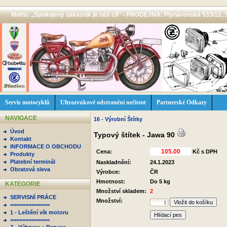
Motto: ,,Spokojený zákazník je náš cíl'' - PRODEJNA: Plynárenská 533/12, 
Servis motocyklů
Ultrazvukové odstranění nečistot
Partnerské Odkazy
NAVIGACE
16 - Výrobní Štítky
Úvod
Typový štítek - Jawa 90
Kontakt
INFORMACE O OBCHODU
Cena:
Kč s DPH
Produkty
Platební terminál
Naskladnění:
24.1.2023
Obratová sleva
Výrobce:
ČR
Hmotnost:
Do 5 kg
KATEGORIE
Množství skladem:
2
SERVISNÍ PRÁCE
Množství:
=============
1 - Leštění vík motoru
Hlídací pes
=============