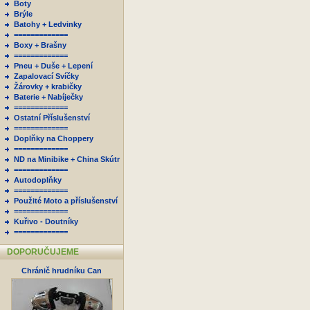
Boty
Brýle
Batohy + Ledvinky
=============
Boxy + Brašny
=============
Pneu + Duše + Lepení
Zapalovací Svíčky
Žárovky + krabičky
Baterie + Nabíječky
=============
Ostatní Příslušenství
=============
Doplňky na Choppery
=============
ND na Minibike + China Skútr
=============
Autodoplňky
=============
Použité Moto a příslušenství
=============
Kuřivo - Doutníky
=============
DOPORUČUJEME
Chránič hrudníku Can