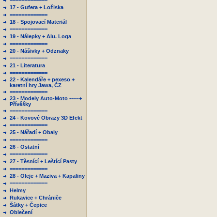
=============
17 - Gufera + Ložiska
=============
18 - Spojovací Materiál
=============
19 - Nálepky + Alu. Loga
=============
20 - Nášivky + Odznaky
=============
21 - Literatura
=============
22 - Kalendáře + pexeso +
karetní hry Jawa, ČZ
=============
23 - Modely Auto-Moto -----+
Přívěšky
=============
24 - Kovové Obrazy 3D Efekt
=============
25 - Nářadí + Obaly
=============
26 - Ostatní
=============
27 - Těsnící + Leštící Pasty
=============
28 - Oleje + Maziva + Kapaliny
=============
Helmy
Rukavice + Chrániče
Šátky + Čepice
Oblečení