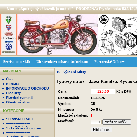
Motto: ,,Spokojený zákazník je náš cíl'' - PRODEJNA: Plynárenská 533/12, 
Servis motocyklů
Ultrazvukové odstranění nečistot
Partnerské Odkazy
NAVIGACE
16 - Výrobní Štítky
Úvod
Typový štítek - Jawa Panelka, Kývačk
Kontakt
INFORMACE O OBCHODU
Cena:
Kč s DPH
Produkty
Platební terminál
Naskladnění:
11.3.2025
Obratová sleva
Výrobce:
ČR
Hmotnost:
Do 5 kg
KATEGORIE
Množství skladem:
1
SERVISNÍ PRÁCE
Množství:
=============
1 - Leštění vík motoru
Hlídací pes
=============