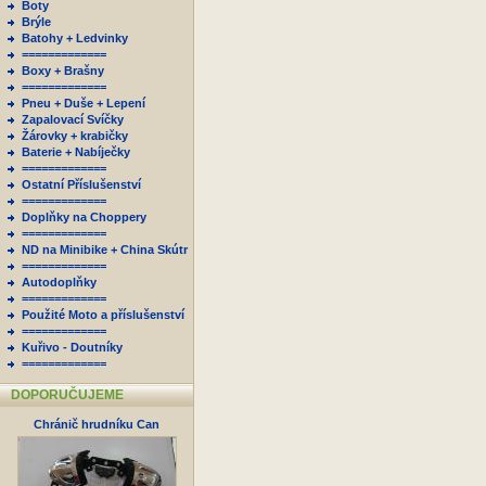
Boty
Brýle
Batohy + Ledvinky
=============
Boxy + Brašny
=============
Pneu + Duše + Lepení
Zapalovací Svíčky
Žárovky + krabičky
Baterie + Nabíječky
=============
Ostatní Příslušenství
=============
Doplňky na Choppery
=============
ND na Minibike + China Skútr
=============
Autodoplňky
=============
Použité Moto a příslušenství
=============
Kuřivo - Doutníky
=============
DOPORUČUJEME
Chránič hrudníku Can