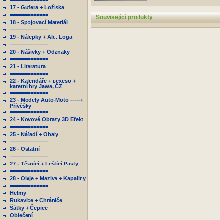
=============
17 - Gufera + Ložiska
=============
Související produkty
18 - Spojovací Materiál
=============
19 - Nálepky + Alu. Loga
=============
20 - Nášivky + Odznaky
=============
21 - Literatura
=============
22 - Kalendáře + pexeso +
karetní hry Jawa, ČZ
=============
23 - Modely Auto-Moto -----+
Přívěšky
=============
24 - Kovové Obrazy 3D Efekt
=============
25 - Nářadí + Obaly
=============
26 - Ostatní
=============
27 - Těsnící + Leštící Pasty
=============
28 - Oleje + Maziva + Kapaliny
=============
Helmy
Rukavice + Chrániče
Šátky + Čepice
Oblečení