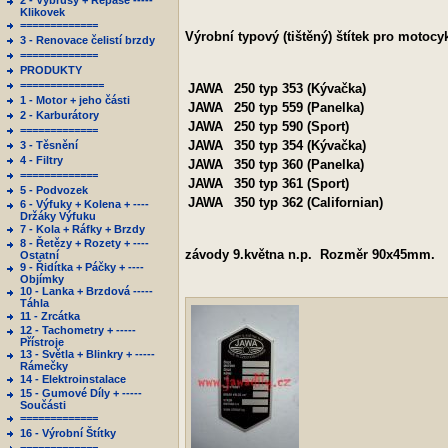
2 - Výbrusy + Repase -----
Klikovek
=============
Výrobní typový (tištěný) štítek pro motocyk
3 - Renovace čelistí brzdy
=============
PRODUKTY
==============
JAWA
250 typ 353 (Kývačka)
1 - Motor + jeho části
JAWA
250 typ 559 (Panelka)
2 - Karburátory
JAWA
250 typ 590 (Sport)
=============
JAWA
350 typ 354 (Kývačka)
3 - Těsnění
4 - Filtry
JAWA
350 typ 360 (Panelka)
=============
JAWA
350 typ 361 (Sport)
5 - Podvozek
JAWA
350 typ 362 (Californian)
6 - Výfuky + Kolena + ----
Držáky Výfuku
7 - Kola + Ráfky + Brzdy
8 - Řetězy + Rozety + ----
závody 9.května n.p. Rozměr 90x45mm.
Ostatní
9 - Řidítka + Páčky + ----
Objímky
10 - Lanka + Brzdová -----
Táhla
11 - Zrcátka
12 - Tachometry + -----
Přístroje
13 - Světla + Blinkry + -----
Rámečky
14 - Elektroinstalace
15 - Gumové Díly + -----
Součásti
=============
16 - Výrobní Štítky