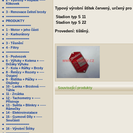
2 - Výbrusy + Repase -----
Klikovek
=============
Typový výrobní štítek
červený
, určený pro
3 - Renovace čelistí brzdy
=============
Stadion
typ S 11
PRODUKTY
Stadion
typ S 22
==============
1 - Motor + jeho části
Provedení: tištěný.
2 - Karburátory
=============
3 - Těsnění
4 - Filtry
=============
5 - Podvozek
6 - Výfuky + Kolena + ----
Držáky Výfuku
7 - Kola + Ráfky + Brzdy
8 - Řetězy + Rozety + ----
Ostatní
9 - Řidítka + Páčky + ----
Objímky
10 - Lanka + Brzdová -----
Související produkty
Táhla
11 - Zrcátka
12 - Tachometry + -----
Přístroje
13 - Světla + Blinkry + -----
Rámečky
14 - Elektroinstalace
15 - Gumové Díly + -----
Součásti
=============
16 - Výrobní Štítky