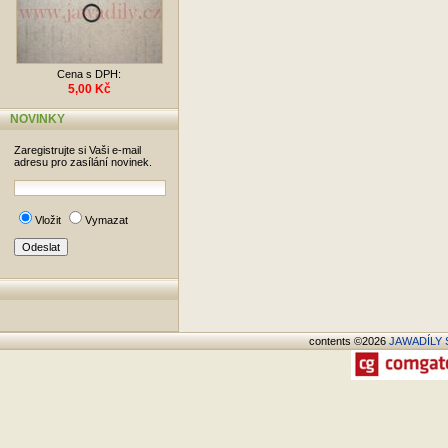
Cena s DPH:
5,00 Kč
NOVINKY
Zaregistrujte si Vaši e-mail
adresu pro zasílání novinek.
Vložit
Vymazat
contents ©2026
JAWADÍLY S