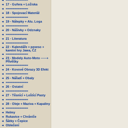
=============
17 - Gufera + Ložiska
=============
18 - Spojovací Materiál
=============
19 - Nálepky + Alu. Loga
=============
20 - Nášivky + Odznaky
=============
21 - Literatura
=============
22 - Kalendáře + pexeso +
karetní hry Jawa, ČZ
=============
23 - Modely Auto-Moto -----+
Přívěšky
=============
24 - Kovové Obrazy 3D Efekt
=============
25 - Nářadí + Obaly
=============
26 - Ostatní
=============
27 - Těsnící + Leštící Pasty
=============
28 - Oleje + Maziva + Kapaliny
=============
Helmy
Rukavice + Chrániče
Šátky + Čepice
Oblečení