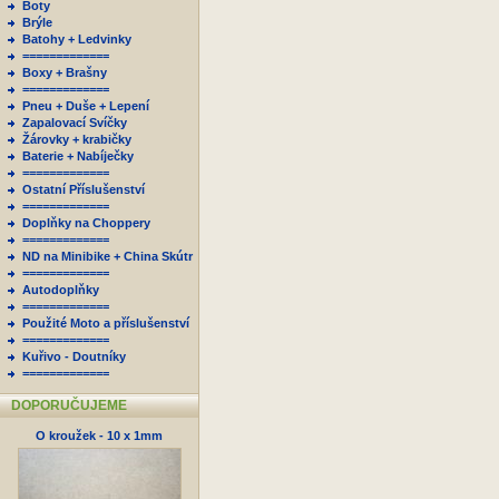
Boty
Brýle
Batohy + Ledvinky
=============
Boxy + Brašny
=============
Pneu + Duše + Lepení
Zapalovací Svíčky
Žárovky + krabičky
Baterie + Nabíječky
=============
Ostatní Příslušenství
=============
Doplňky na Choppery
=============
ND na Minibike + China Skútr
=============
Autodoplňky
=============
Použité Moto a příslušenství
=============
Kuřivo - Doutníky
=============
DOPORUČUJEME
O kroužek - 10 x 1mm