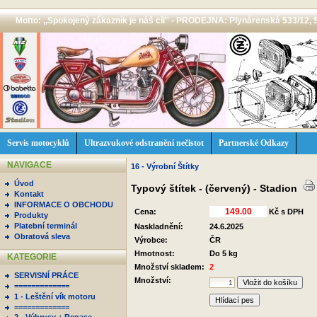
Motto: ,,Spokojený zákazník je náš cíl'' - PRODEJNA: Plynárenská 533/12, 
Servis motocyklů
Ultrazvukové odstranění nečistot
Partnerské Odkazy
NAVIGACE
16 - Výrobní Štítky
Úvod
Typový štítek - (červený) - Stadion
Kontakt
INFORMACE O OBCHODU
Cena:
Kč s DPH
Produkty
Platební terminál
Naskladnění:
24.6.2025
Obratová sleva
Výrobce:
ČR
Hmotnost:
Do 5 kg
KATEGORIE
Množství skladem:
2
SERVISNÍ PRÁCE
Množství:
=============
1 - Leštění vík motoru
Hlídací pes
=============