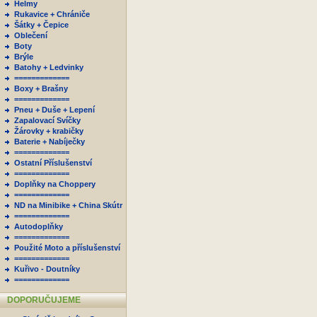
Helmy
Rukavice + Chrániče
Šátky + Čepice
Oblečení
Boty
Brýle
Batohy + Ledvinky
=============
Boxy + Brašny
=============
Pneu + Duše + Lepení
Zapalovací Svíčky
Žárovky + krabičky
Baterie + Nabíječky
=============
Ostatní Příslušenství
=============
Doplňky na Choppery
=============
ND na Minibike + China Skútr
=============
Autodoplňky
=============
Použité Moto a příslušenství
=============
Kuřivo - Doutníky
=============
DOPORUČUJEME