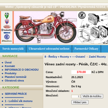
Motto: ,,Spokojený zákazník je náš cíl'' - PRODEJNA: Plynárenská 533/12, 
Servis motocyklů
Ultrazvukové odstranění nečistot
Partnerské Odkazy
NAVIGACE
8 - Řetězy + Rozety + ----Ostatní
->
Zadní Rozety
Úvod
Věnec zadní rozety - Pérák, ČZ/C - 44z
Kontakt
INFORMACE O OBCHODU
Cena:
Kč s DPH
Produkty
Platební terminál
Naskladnění:
20.1.2023
Obratová sleva
Výrobce:
ČR
Hmotnost:
Do 5 kg
KATEGORIE
Množství skladem:
1
SERVISNÍ PRÁCE
Množství:
=============
1 - Leštění vík motoru
Hlídací pes
=============