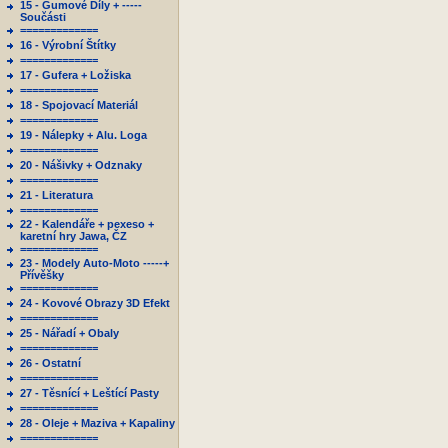
15 - Gumové Díly + -----
Součásti
=============
16 - Výrobní Štítky
=============
17 - Gufera + Ložiska
=============
18 - Spojovací Materiál
=============
19 - Nálepky + Alu. Loga
=============
20 - Nášivky + Odznaky
=============
21 - Literatura
=============
22 - Kalendáře + pexeso +
karetní hry Jawa, ČZ
=============
23 - Modely Auto-Moto -----+
Přívěšky
=============
24 - Kovové Obrazy 3D Efekt
=============
25 - Nářadí + Obaly
=============
26 - Ostatní
=============
27 - Těsnící + Leštící Pasty
=============
28 - Oleje + Maziva + Kapaliny
=============