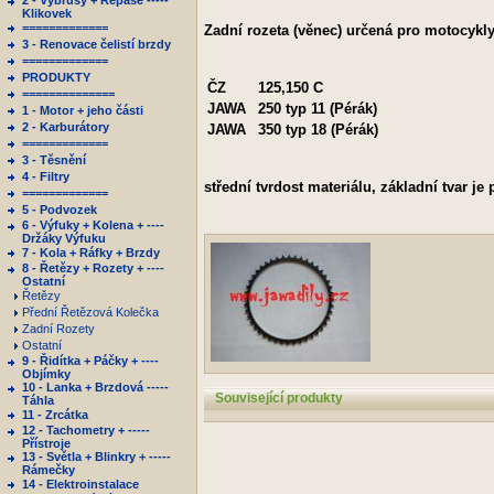
2 - Výbrusy + Repase -----
Klikovek
=============
Zadní rozeta (věnec) určená pro motocykly
3 - Renovace čelistí brzdy
=============
PRODUKTY
ČZ
125,150 C
==============
JAWA
250 typ 11 (Pérák)
1 - Motor + jeho části
2 - Karburátory
JAWA
350 typ 18 (Pérák)
=============
3 - Těsnění
4 - Filtry
střední tvrdost materiálu, základní tvar j
=============
5 - Podvozek
6 - Výfuky + Kolena + ----
Držáky Výfuku
7 - Kola + Ráfky + Brzdy
8 - Řetězy + Rozety + ----
Ostatní
Řetězy
Přední Řetězová Kolečka
Zadní Rozety
Ostatní
9 - Řidítka + Páčky + ----
Objímky
10 - Lanka + Brzdová -----
Související produkty
Táhla
11 - Zrcátka
12 - Tachometry + -----
Přístroje
13 - Světla + Blinkry + -----
Rámečky
14 - Elektroinstalace