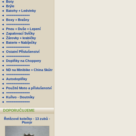
Boty
Brýle
Batohy + Ledvinky
=============
Boxy + Brašny
=============
Pneu + Duše + Lepení
Zapalovací Svíčky
Žárovky + krabičky
Baterie + Nabíječky
=============
Ostatní Příslušenství
=============
Doplňky na Choppery
=============
ND na Minibike + China Skútr
=============
Autodoplňky
=============
Použité Moto a příslušenství
=============
Kuřivo - Doutníky
=============
DOPORUČUJEME
Řetězové kolečko - 13 zubů -
Pionýr