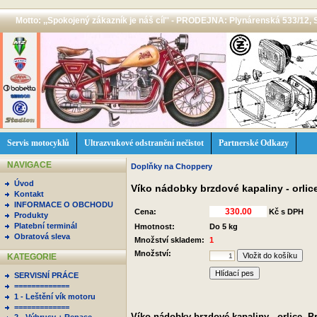
Motto: ,,Spokojený zákazník je náš cíl'' - PRODEJNA: Plynárenská 533/12, 
Servis motocyklů
Ultrazvukové odstranění nečistot
Partnerské Odkazy
NAVIGACE
Doplňky na Choppery
Úvod
Víko nádobky brzdové kapaliny - orlic
Kontakt
INFORMACE O OBCHODU
Cena:
Kč s DPH
Produkty
Platební terminál
Hmotnost:
Do 5 kg
Obratová sleva
Množství skladem:
1
Množství:
KATEGORIE
Hlídací pes
SERVISNÍ PRÁCE
=============
1 - Leštění vík motoru
=============
Víko nádobky brzdové kapaliny - orlice. 