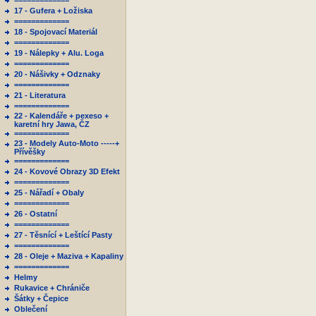
=============
17 - Gufera + Ložiska
=============
18 - Spojovací Materiál
=============
19 - Nálepky + Alu. Loga
=============
20 - Nášivky + Odznaky
=============
21 - Literatura
=============
22 - Kalendáře + pexeso +
karetní hry Jawa, ČZ
=============
23 - Modely Auto-Moto -----+
Přívěšky
=============
24 - Kovové Obrazy 3D Efekt
=============
25 - Nářadí + Obaly
=============
26 - Ostatní
=============
27 - Těsnící + Leštící Pasty
=============
28 - Oleje + Maziva + Kapaliny
=============
Helmy
Rukavice + Chrániče
Šátky + Čepice
Oblečení