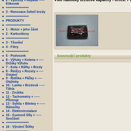
2 - Výbrusy + Repase -----
Klikovek
=============
3 - Renovace čelistí brzdy
=============
PRODUKTY
==============
1 - Motor + jeho části
2 - Karburátory
=============
3 - Těsnění
4 - Filtry
=============
5 - Podvozek
Související produkty
6 - Výfuky + Kolena + ----
Držáky Výfuku
7 - Kola + Ráfky + Brzdy
8 - Řetězy + Rozety + ----
Ostatní
9 - Řidítka + Páčky + ----
Objímky
10 - Lanka + Brzdová -----
Táhla
11 - Zrcátka
12 - Tachometry + -----
Přístroje
13 - Světla + Blinkry + -----
Rámečky
14 - Elektroinstalace
15 - Gumové Díly + -----
Součásti
=============
16 - Výrobní Štítky