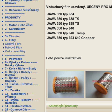
2 - Výbrusy + Repase -----
Klikovek
=============
Vzduchový filtr uzavřený, URČENÝ PRO
3 - Renovace čelistí brzdy
=============
JAWA
350 typ 634
PRODUKTY
JAWA
350 typ 638 TS
==============
JAWA
350 typ 639 TS
1 - Motor + jeho části
JAWA
350 typ 640
2 - Karburátory
=============
JAWA
350 typ 640 Tramp
3 - Těsnění
JAWA
350 typ 693 640 Chopper
4 - Filtry
Olejové Filtry
Palivové Filtry
Vzduchové Filtry
=============
Foto pouze ilustrativní.
5 - Podvozek
6 - Výfuky + Kolena + ----
Držáky Výfuku
7 - Kola + Ráfky + Brzdy
8 - Řetězy + Rozety + ----
Ostatní
9 - Řidítka + Páčky + ----
Objímky
10 - Lanka + Brzdová -----
Táhla
11 - Zrcátka
12 - Tachometry + -----
Přístroje
13 - Světla + Blinkry + -----
Rámečky
Související produkty
14 - Elektroinstalace
15 - Gumové Díly + -----