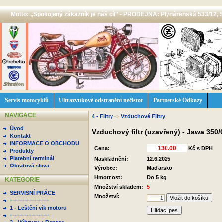
Motto: ,,Spokojený zákazník je náš cíl'' - PRODEJNA: Plynárenská 533/12, 
Servis motocyklů
Ultrazvukové odstranění nečistot
Partnerské Odkazy
NAVIGACE
4 - Filtry
->
Vzduchové Filtry
Úvod
Vzduchový filtr (uzavřený) - Jawa 350
Kontakt
INFORMACE O OBCHODU
Cena:
Kč s DPH
Produkty
Platební terminál
Naskladnění:
12.6.2025
Obratová sleva
Výrobce:
Maďarsko
Hmotnost:
Do 5 kg
KATEGORIE
Množství skladem:
5
SERVISNÍ PRÁCE
Množství:
=============
1 - Leštění vík motoru
Hlídací pes
=============