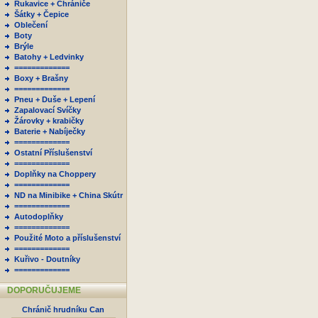
Rukavice + Chrániče
Šátky + Čepice
Oblečení
Boty
Brýle
Batohy + Ledvinky
=============
Boxy + Brašny
=============
Pneu + Duše + Lepení
Zapalovací Svíčky
Žárovky + krabičky
Baterie + Nabíječky
=============
Ostatní Příslušenství
=============
Doplňky na Choppery
=============
ND na Minibike + China Skútr
=============
Autodoplňky
=============
Použité Moto a příslušenství
=============
Kuřivo - Doutníky
=============
DOPORUČUJEME
Chránič hrudníku Can