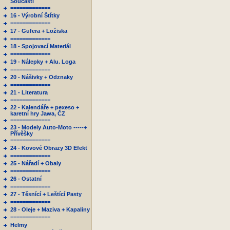
Součásti
=============
16 - Výrobní Štítky
=============
17 - Gufera + Ložiska
=============
18 - Spojovací Materiál
=============
19 - Nálepky + Alu. Loga
=============
20 - Nášivky + Odznaky
=============
21 - Literatura
=============
22 - Kalendáře + pexeso +
karetní hry Jawa, ČZ
=============
23 - Modely Auto-Moto -----+
Přívěšky
=============
24 - Kovové Obrazy 3D Efekt
=============
25 - Nářadí + Obaly
=============
26 - Ostatní
=============
27 - Těsnící + Leštící Pasty
=============
28 - Oleje + Maziva + Kapaliny
=============
Helmy