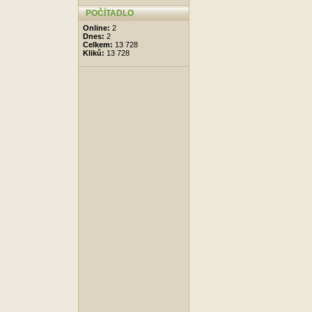
POČÍTADLO
Online:
2
Dnes:
2
Celkem:
13 728
Kliků:
13 728