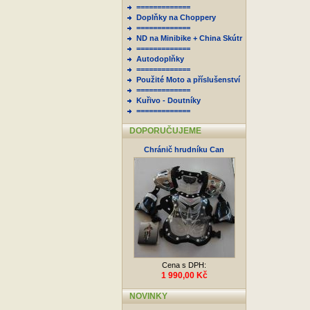
=============
Doplňky na Choppery
=============
ND na Minibike + China Skútr
=============
Autodoplňky
=============
Použité Moto a příslušenství
=============
Kuřivo - Doutníky
=============
DOPORUČUJEME
Chránič hrudníku Can
Cena s DPH:
1 990,00 Kč
NOVINKY