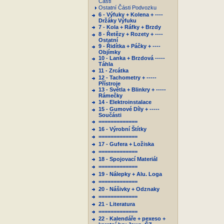
Části
Ostatní Části Podvozku
6 - Výfuky + Kolena + ----
Držáky Výfuku
7 - Kola + Ráfky + Brzdy
8 - Řetězy + Rozety + ----
Ostatní
9 - Řidítka + Páčky + ----
Objímky
10 - Lanka + Brzdová -----
Táhla
11 - Zrcátka
12 - Tachometry + -----
Přístroje
13 - Světla + Blinkry + -----
Rámečky
14 - Elektroinstalace
15 - Gumové Díly + -----
Součásti
=============
16 - Výrobní Štítky
=============
17 - Gufera + Ložiska
=============
18 - Spojovací Materiál
=============
19 - Nálepky + Alu. Loga
=============
20 - Nášivky + Odznaky
=============
21 - Literatura
=============
22 - Kalendáře + pexeso +