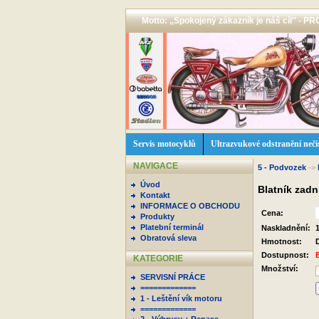
Motto: ,,Spokojený zákazník je náš cíl'' -
Servis motocyklů
Ultrazvukové odstranění neči
NAVIGACE
5 - Podvozek
->
Úvod
Blatník zadn
Kontakt
INFORMACE O OBCHODU
Cena:
Produkty
Platební terminál
Naskladnění:
Obratová sleva
Hmotnost:
Dostupnost:
KATEGORIE
Množství:
SERVISNÍ PRÁCE
=============
1 - Leštění vík motoru
=============