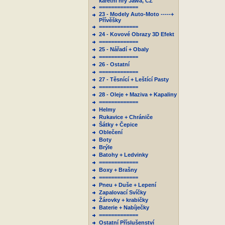
karetní hry Jawa, ČZ
=============
23 - Modely Auto-Moto -----+
Přívěšky
=============
24 - Kovové Obrazy 3D Efekt
=============
25 - Nářadí + Obaly
=============
26 - Ostatní
=============
27 - Těsnící + Leštící Pasty
=============
28 - Oleje + Maziva + Kapaliny
=============
Helmy
Rukavice + Chrániče
Šátky + Čepice
Oblečení
Boty
Brýle
Batohy + Ledvinky
=============
Boxy + Brašny
=============
Pneu + Duše + Lepení
Zapalovací Svíčky
Žárovky + krabičky
Baterie + Nabíječky
=============
Ostatní Příslušenství