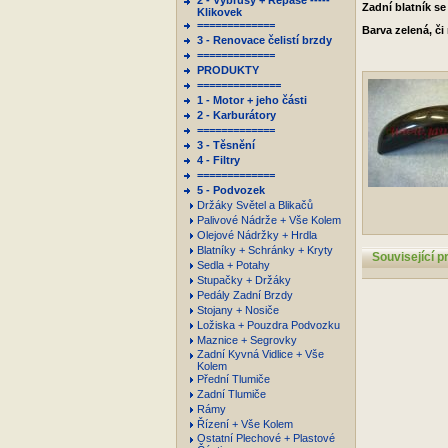
2 - Výbrusy + Repase -----
Zadní blatník se
Klikovek
=============
Barva zelená, či
3 - Renovace čelistí brzdy
=============
PRODUKTY
==============
1 - Motor + jeho části
2 - Karburátory
=============
3 - Těsnění
4 - Filtry
=============
5 - Podvozek
Držáky Světel a Blikačů
Palivové Nádrže + Vše Kolem
Olejové Nádržky + Hrdla
Blatníky + Schránky + Kryty
Související p
Sedla + Potahy
Stupačky + Držáky
Pedály Zadní Brzdy
Stojany + Nosiče
Ložiska + Pouzdra Podvozku
Maznice + Segrovky
Zadní Kyvná Vidlice + Vše
Kolem
Přední Tlumiče
Zadní Tlumiče
Rámy
Řízení + Vše Kolem
Ostatní Plechové + Plastové