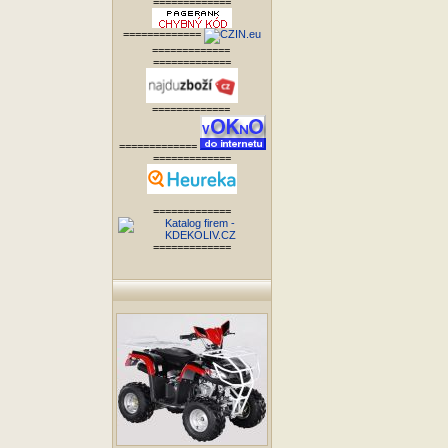
=============
=============
=============
=============
=============
=============
=============
=============
=============