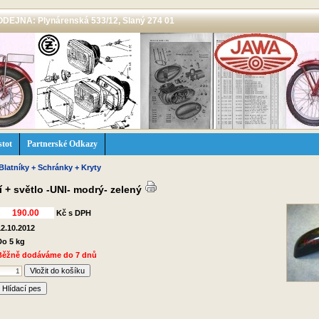
 PRODEJNA: Plynárenská 533/12, Slaný 274 01
stot
Partnerské Odkazy
Blatníky + Schránky + Kryty
í + světlo -UNI- modrý- zelený
Kč s DPH
12.10.2012
Do 5 kg
Běžně dodáváme do 7 dnů
Hlídací pes