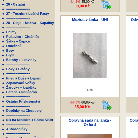
-14.3%
35,00 Kč
26 - Ostatní
30,00 Kč
=============
27 - Těsnící + Leštící Pasty
=============
Mezistav lanka - UNI
Odv
28 - Oleje + Maziva + Kapaliny
=============
Helmy
Rukavice + Chrániče
Šátky + Čepice
Oblečení
Boty
Brýle
Batohy + Ledvinky
=============
Boxy + Brašny
=============
Pneu + Duše + Lepení
Zapalovací Svíčky
Žárovky + krabičky
UNI
Baterie + Nabíječky
=============
Ostatní Příslušenství
-56.3%
80,00 Kč
=============
35,00 Kč
Doplňky na Choppery
=============
ND na Minibike + China Skútr
Opravná sada na lanka -
Opra
=============
Oxford
Autodoplňky
=============