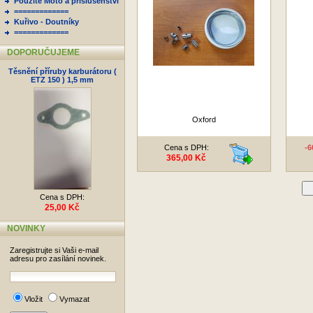
Použité Moto a příslušenství
=============
Kuřivo - Doutníky
=============
DOPORUČUJEME
Těsnění příruby karburátoru (
ETZ 150 ) 1,5 mm
Oxford
Cena s DPH:
-
365,00 Kč
D
Cena s DPH:
25,00 Kč
NOVINKY
Zaregistrujte si Vaši e-mail
adresu pro zasílání novinek.
Vložit
Vymazat