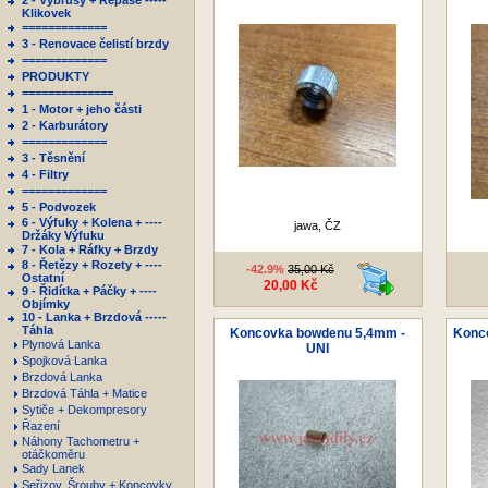
2 - Výbrusy + Repase -----
Klikovek
=============
3 - Renovace čelistí brzdy
=============
PRODUKTY
==============
1 - Motor + jeho části
2 - Karburátory
=============
3 - Těsnění
4 - Filtry
=============
5 - Podvozek
6 - Výfuky + Kolena + ----
jawa, ČZ
Držáky Výfuku
7 - Kola + Ráfky + Brzdy
8 - Řetězy + Rozety + ----
-42.9%
35,00 Kč
Ostatní
20,00 Kč
9 - Řidítka + Páčky + ----
Objímky
10 - Lanka + Brzdová -----
Táhla
Koncovka bowdenu 5,4mm -
Konco
Plynová Lanka
UNI
Spojková Lanka
Brzdová Lanka
Brzdová Táhla + Matice
Sytiče + Dekompresory
Řazení
Náhony Tachometru +
otáčkoměru
Sady Lanek
Seřizov. Šrouby + Koncovky