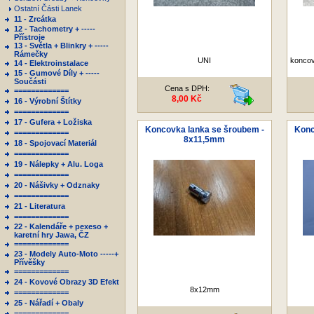
Ostatní Části Lanek
11 - Zrcátka
12 - Tachometry + -----
Přístroje
13 - Světla + Blinkry + -----
Rámečky
UNI
koncov
14 - Elektroinstalace
15 - Gumové Díly + -----
Součásti
Cena s DPH:
=============
8,00 Kč
16 - Výrobní Štítky
=============
17 - Gufera + Ložiska
Koncovka lanka se šroubem -
Konc
=============
8x11,5mm
18 - Spojovací Materiál
=============
19 - Nálepky + Alu. Loga
=============
20 - Nášivky + Odznaky
=============
21 - Literatura
=============
22 - Kalendáře + pexeso +
karetní hry Jawa, ČZ
=============
23 - Modely Auto-Moto -----+
Přívěšky
=============
24 - Kovové Obrazy 3D Efekt
8x12mm
=============
25 - Nářadí + Obaly
=============