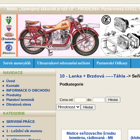
Motto: ,,Spokojený zákazník je náš cíl'' - PRODEJNA: Plynárenská 533/12, 
Servis motocyklů
Ultrazvukové odstranění nečistot
Partnerské Odkazy
NAVIGACE
10 - Lanka + Brzdová -----Táhla
->
Seř
Úvod
Podkategorie
Kontakt
INFORMACE O OBCHODU
Produkty
Platební terminál
Cena od:
do:
Obratová sleva
KATEGORIE
SERVISNÍ PRÁCE
=============
1 - Leštění vík motoru
Matice seřizovacího šroubu
=============
bowdenu, rádlovaná - M6
(klo