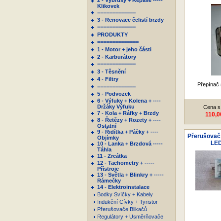
2 - Výbrusy + Repase -----
Klikovek
=============
3 - Renovace čelistí brzdy
=============
PRODUKTY
==============
1 - Motor + jeho části
2 - Karburátory
=============
3 - Těsnění
4 - Filtry
Přepínač 
=============
5 - Podvozek
6 - Výfuky + Kolena + ----
Držáky Výfuku
Cena s
7 - Kola + Ráfky + Brzdy
110,0
8 - Řetězy + Rozety + ----
Ostatní
9 - Řidítka + Páčky + ----
Přerušovač b
Objímky
LED
10 - Lanka + Brzdová -----
Táhla
11 - Zrcátka
12 - Tachometry + -----
Přístroje
13 - Světla + Blinkry + -----
Rámečky
14 - Elektroinstalace
Bodky Svíčky + Kabely
Indukční Cívky + Tyristor
Přerušovače Blikačů
Regulátory + Usměrňovače