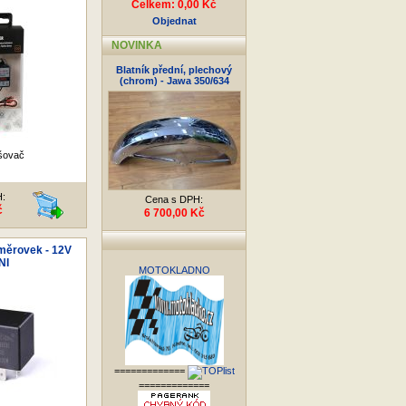
Celkem: 0,00 Kč
Objednat
NOVINKA
Blatník přední, plechový
(chrom) - Jawa 350/634
šovač
H:
Cena s DPH:
č
6 700,00 Kč
měrovek - 12V
NI
MOTOKLADNO
=============
=============