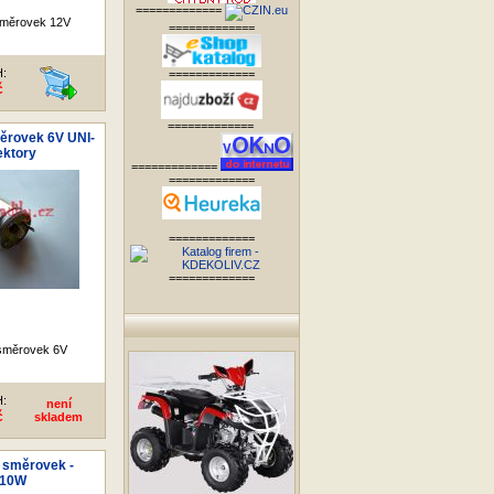
=============
směrovek 12V
=============
H:
=============
č
=============
ěrovek 6V UNI-
ektory
=============
=============
=============
=============
směrovek 6V
H:
není
č
skladem
 směrovek -
/10W