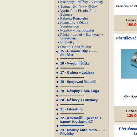
Klaksony + Mřížky + Zvonky
Přerušovač bli
Spínací Skříňky + Klíčky
Vypínače + Přepínače +
Spínače
Kabeláž Kompletní
Cena s
Konektory + Oka +
190,0
Svorkovnice
Pojistky + poj. pouzdra
Pásky - Lepící + Stahovací +
Přerušovač
Smršťovací
Příchytky
Ostatní Části El. Inst.
15 - Gumové Díly + -----
Součásti
=============
16 - Výrobní Štítky
=============
17 - Gufera + Ložiska
=============
18 - Spojovací Materiál
=============
19 - Nálepky + Alu. Loga
=============
přerušo
20 - Nášivky + Odznaky
=============
21 - Literatura
Cena s
=============
125,0
22 - Kalendáře + pexeso +
karetní hry Jawa, ČZ
=============
Přerušov
23 - Modely Auto-Moto -----+
1
Přívěšky