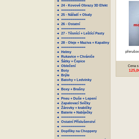
=============
24 - Kovové Obrazy 3D Efekt
=============
25 - Nářadí + Obaly
=============
26 - Ostatní
=============
27 - Těsnící + Leštící Pasty
=============
28 - Oleje + Maziva + Kapaliny
=============
přerušo
Helmy
Rukavice + Chrániče
Šátky + Čepice
Oblečení
Cena s
125,0
Boty
Brýle
Batohy + Ledvinky
=============
Boxy + Brašny
=============
Pneu + Duše + Lepení
Zapalovací Svíčky
Žárovky + krabičky
Baterie + Nabíječky
=============
Ostatní Příslušenství
=============
Doplňky na Choppery
=============