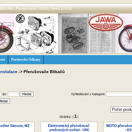
 PRODEJNA: Plynárenská 533/12, Slaný 274 01
stot
Partnerské Odkazy
instalace
->
Přerušovače Blikačů
do:
Vyhledávání v kategorii:
1
Stránky: |
|
světel Simson, MZ
Elektronický přerušovač
MOTO přerušov
směrových světel - UNI
- 6V