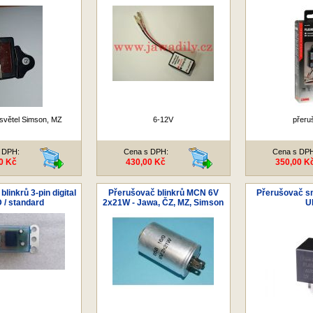
světel Simson, MZ
6-12V
přeru
 DPH:
Cena s DPH:
Cena s DP
0 Kč
430,00 Kč
350,00 K
linkrů 3-pin digital
Přerušovač blinkrů MCN 6V
Přerušovač s
 / standard
2x21W - Jawa, ČZ, MZ, Simson
U