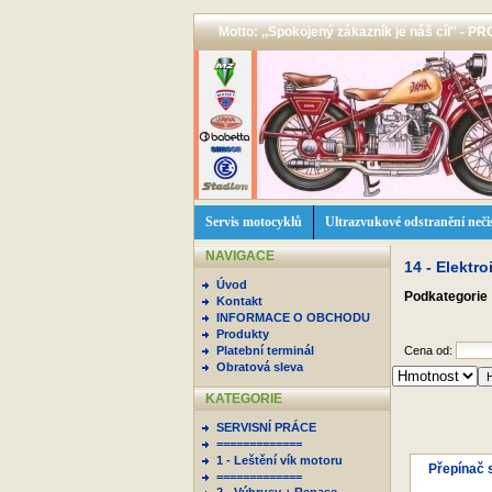
Motto: ,,Spokojený zákazník je náš cíl'' -
Servis motocyklů
Ultrazvukové odstranění neči
NAVIGACE
14 - Elektro
Úvod
Podkategorie
Kontakt
INFORMACE O OBCHODU
Produkty
Platební terminál
Cena od:
Obratová sleva
KATEGORIE
SERVISNÍ PRÁCE
=============
1 - Leštění vík motoru
Přepínač 
=============