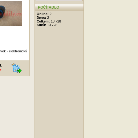
POČÍTADLO
Online:
2
Dnes:
2
Celkem:
13 728
Kliků:
13 728
ek - elektronický
H:
č