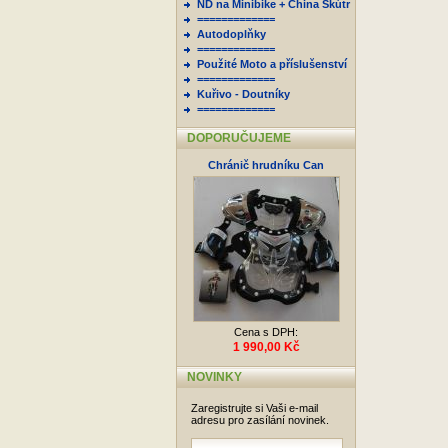
ND na Minibike + China Skútr
=============
Autodoplňky
=============
Použité Moto a příslušenství
=============
Kuřivo - Doutníky
=============
DOPORUČUJEME
Chránič hrudníku Can
Cena s DPH:
1 990,00 Kč
NOVINKY
Zaregistrujte si Vaši e-mail
adresu pro zasílání novinek.