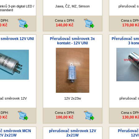
nkrů 3-pin digital LED /
Jawa, ČZ, MZ, Simson
přerušovač 
standard
 DPH:
Cena s DPH:
Cena s DP
0 Kč
140,00 Kč
170,00 K
 směrovek 12V UNI
Přerušovač směrovek 3x
Přerušovač sm
kontakt - 12V UNI
3 kon
vač směrovek 12V
12V 2x23w
přerušovač 
 DPH:
Cena s DPH:
Cena s DP
0 Kč
100,00 Kč
130,00 K
ač směrovek MCN
přerušovač směrovek 12V
Přerušovač
2V 2x21W
2x21W
12V