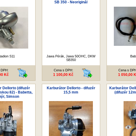
SB 350 - Neoriginál
tadion S11
Jawa Pérák, Jawa 50OHC, DKW
Bab
SB350
 DPH:
Cena s DPH:
Cena s DP
00 Kč
1 100,00 Kč
1 050,00 
 Dellorto (difuzér
Karburátor Dellorto - difuzér
Karburátor Dell
kou 82) - Babetta,
15,5 mm
(difuzér 12m
nýr, Simson