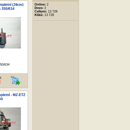
pletní (Jikov)
Online:
2
Dnes:
2
a 350/634
Celkem:
13 728
Kliků:
13 728
50/634
H:
č
pletní - MZ-ETZ
50