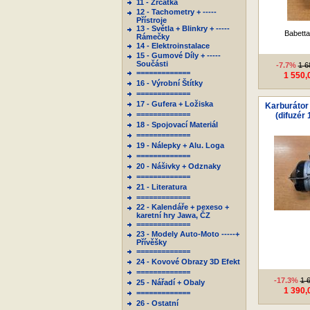
11 - Zrcátka
12 - Tachometry + -----
Přístroje
13 - Světla + Blinkry + -----
Babetta
Rámečky
14 - Elektroinstalace
15 - Gumové Díly + -----
Součásti
-7.7%
1 6
=============
1 550,
16 - Výrobní Štítky
=============
17 - Gufera + Ložiska
Karburátor 
=============
(difuzér
18 - Spojovací Materiál
=============
19 - Nálepky + Alu. Loga
=============
20 - Nášivky + Odznaky
=============
21 - Literatura
=============
22 - Kalendáře + pexeso +
karetní hry Jawa, ČZ
=============
23 - Modely Auto-Moto -----+
Přívěšky
=============
24 - Kovové Obrazy 3D Efekt
=============
-17.3%
1 
25 - Nářadí + Obaly
1 390,
=============
26 - Ostatní