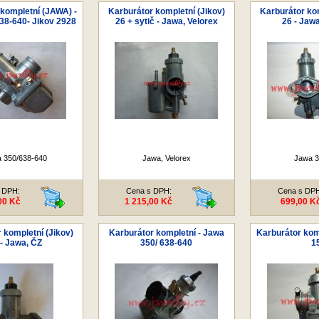
kompletní (JAWA) -
Karburátor kompletní (Jikov)
Karburátor kom
38-640- Jikov 2928
26 + sytič - Jawa, Velorex
26 - Jaw
 350/638-640
Jawa, Velorex
Jawa 3
 DPH:
Cena s DPH:
Cena s DP
00 Kč
1 215,00 Kč
699,00 K
 kompletní (Jikov)
Karburátor kompletní - Jawa
Karburátor kom
 - Jawa, ČZ
350/ 638-640
1