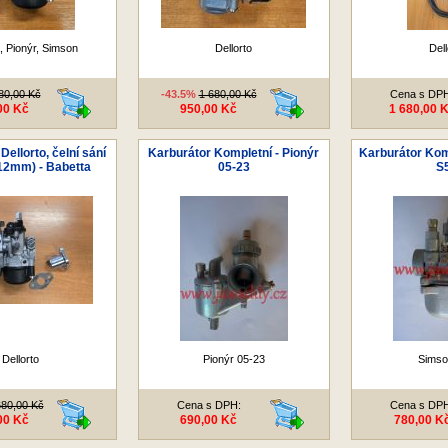
, Pionýr, Simson
Dellorto
Dell
80,00 Kč
-43.5%
1 680,00 Kč
Cena s DP
00 Kč
950,00 Kč
1 680,00 
Dellorto, čelní sání
Karburátor Kompletní - Pionýr
Karburátor Kom
 12mm) - Babetta
05-23
S
Dellorto
Pionýr 05-23
Simso
680,00 Kč
Cena s DPH:
Cena s DP
00 Kč
690,00 Kč
780,00 K