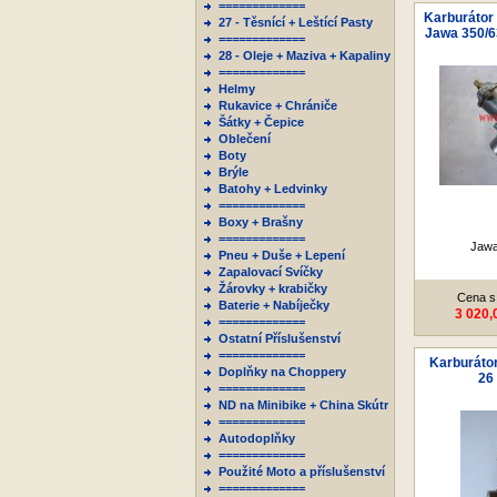
=============
Karburátor 
27 - Těsnící + Leštící Pasty
Jawa 350/6
=============
28 - Oleje + Maziva + Kapaliny
=============
Helmy
Rukavice + Chrániče
Šátky + Čepice
Oblečení
Boty
Brýle
Batohy + Ledvinky
=============
Boxy + Brašny
=============
Jawa
Pneu + Duše + Lepení
Zapalovací Svíčky
Žárovky + krabičky
Cena s
Baterie + Nabíječky
3 020,
=============
Ostatní Příslušenství
=============
Karburátor
Doplňky na Choppery
26
=============
ND na Minibike + China Skútr
=============
Autodoplňky
=============
Použité Moto a příslušenství
=============