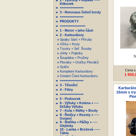
2 - Výbrusy + Repase -----
Klikovek
=============
3 - Renovace čelistí brzdy
=============
PRODUKTY
==============
1 - Motor + jeho části
2 - Karburátory
Spojky Sání + Příruby
Víčka + Kryty
Trysky + Seř. Šrouby
Jehly + Pojistky
S
Šoupátka + Pružiny
Plováky + Osičky Plováků
Sytiče
Cena s
Kompletní Karburátory
1 950,
Ostatní Části Karburátoru
=============
3 - Těsnění
Karburátor
4 - Filtry
16mm s trys
=============
Pio
5 - Podvozek
6 - Výfuky + Kolena + ----
Držáky Výfuku
7 - Kola + Ráfky + Brzdy
8 - Řetězy + Rozety + ----
Ostatní
9 - Řidítka + Páčky + ----
Objímky
10 - Lanka + Brzdová -----
Táhla