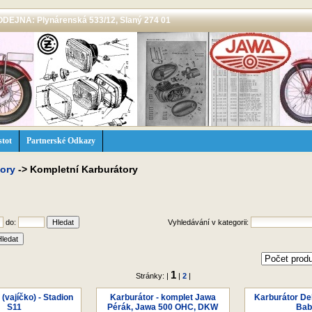
 PRODEJNA: Plynárenská 533/12, Slaný 274 01
stot
Partnerské Odkazy
tory
->
Kompletní Karburátory
do:
Vyhledávání v kategorii:
1
Stránky: |
|
2
|
(vajíčko) - Stadion
Karburátor - komplet Jawa
Karburátor Del
S11
Pérák, Jawa 500 OHC, DKW
Bab