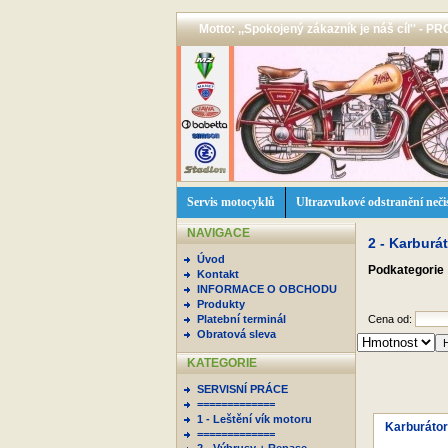
Motto: ,,Spokojený zákazník je náš cíl'' -
Servis motocyklů
Ultrazvukové odstranění neči
NAVIGACE
2 - Karburá
Úvod
Podkategorie
Kontakt
INFORMACE O OBCHODU
Produkty
Platební terminál
Cena od:
Obratová sleva
KATEGORIE
SERVISNÍ PRÁCE
=============
1 - Leštění vík motoru
Karburátor 
=============