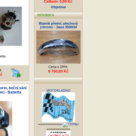
Celkem: 0,00 Kč
Objednat
NOVINKA
Blatník přední, plechový
(chrom) - Jawa 350/634
etta
Cena s DPH:
H:
6 700,00 Kč
Kč
orto, boční sání
MOTOKLADNO
m) - Babetta
=============
=============