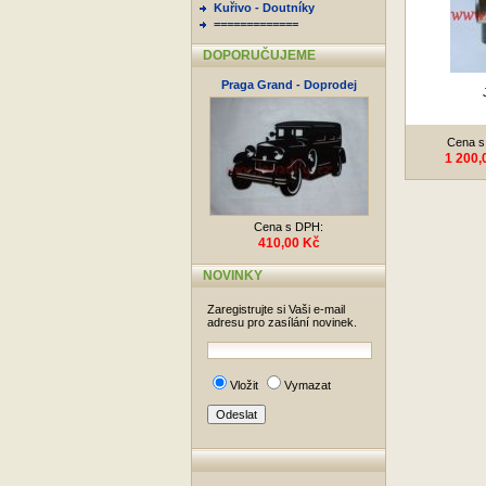
Kuřivo - Doutníky
=============
DOPORUČUJEME
Praga Grand - Doprodej
Cena s
1 200,
Cena s DPH:
410,00 Kč
NOVINKY
Zaregistrujte si Vaši e-mail
adresu pro zasílání novinek.
Vložit
Vymazat