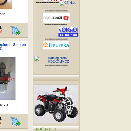
=============
=============
=============
orto
=============
H:
Kč
=============
=============
pletní - Simson
51
=============
=============
n S51
H:
č
POČÍTADLO