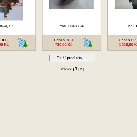
Jawa, ČZ
Jawa 350/638-640
MZ ET
 DPH:
Cena s DPH:
Cena s DP
00 Kč
730,00 Kč
1 110,00 
Další produkty....
1
Stránky: |
|
2
|