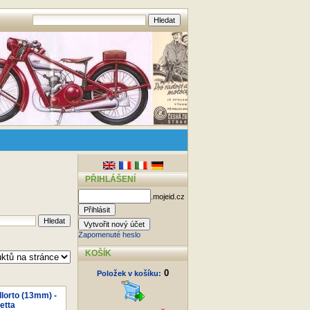
PŘIHLÁŠENÍ
.mojeid.cz
Zapomenuté heslo
KOŠÍK
0
Položek v košíku:
lorto (13mm) -
etta