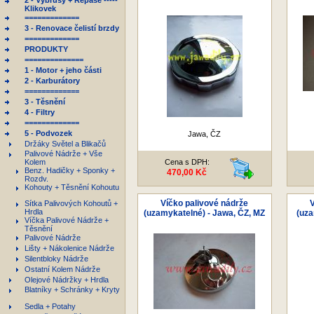
2 - Výbrusy + Repase -----
Klikovek
=============
3 - Renovace čelistí brzdy
=============
PRODUKTY
==============
1 - Motor + jeho části
2 - Karburátory
=============
3 - Těsnění
4 - Filtry
=============
5 - Podvozek
Jawa, ČZ
Držáky Světel a Blikačů
Palivové Nádrže + Vše
Kolem
Cena s DPH:
Benz. Hadičky + Sponky +
470,00 Kč
Rozdv.
Kohouty + Těsnění Kohoutu
Víčko palivové nádrže
V
Sítka Palivových Kohoutů +
Hrdla
(uzamykatelné) - Jawa, ČZ, MZ
(uza
Víčka Palivové Nádrže +
Těsnění
Palivové Nádrže
Lišty + Nákolenice Nádrže
Silentbloky Nádrže
Ostatní Kolem Nádrže
Olejové Nádržky + Hrdla
Blatníky + Schránky + Kryty
Sedla + Potahy