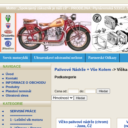
Motto: ,,Spokojený zákazník je náš cíl'' - PRODEJNA: Plynárenská 533/12, 
Servis motocyklů
Ultrazvukové odstranění nečistot
Partnerské Odkazy
NAVIGACE
Palivové Nádrže + Vše Kolem
->
Víčka
Úvod
Podkategorie
Kontakt
INFORMACE O OBCHODU
Produkty
Platební terminál
Cena od:
do:
Obratová sleva
KATEGORIE
SERVISNÍ PRÁCE
=============
1 - Leštění vík motoru
Víčko palivové nádrže (chrom)
V
=============
- Jawa, ČZ
(n