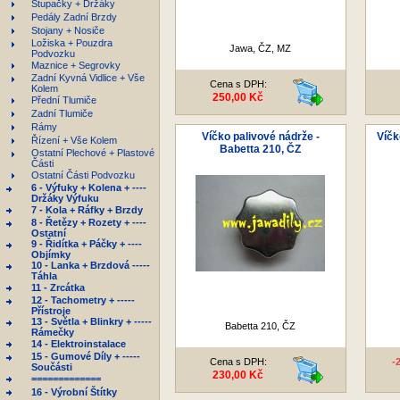
Stupačky + Držáky
Pedály Zadní Brzdy
Stojany + Nosiče
Ložiska + Pouzdra
Jawa, ČZ, MZ
Podvozku
Maznice + Segrovky
Zadní Kyvná Vidlice + Vše
Cena s DPH:
Kolem
250,00 Kč
Přední Tlumiče
Zadní Tlumiče
Rámy
Víčko palivové nádrže -
Víčk
Řízení + Vše Kolem
Babetta 210, ČZ
Ostatní Plechové + Plastové
Části
Ostatní Části Podvozku
6 - Výfuky + Kolena + ----
Držáky Výfuku
7 - Kola + Ráfky + Brzdy
8 - Řetězy + Rozety + ----
Ostatní
9 - Řidítka + Páčky + ----
Objímky
10 - Lanka + Brzdová -----
Táhla
11 - Zrcátka
12 - Tachometry + -----
Přístroje
13 - Světla + Blinkry + -----
Babetta 210, ČZ
Rámečky
14 - Elektroinstalace
15 - Gumové Díly + -----
Cena s DPH:
-
Součásti
230,00 Kč
=============
16 - Výrobní Štítky