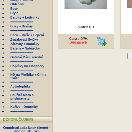
Oblečení
Boty
Brýle
Batohy + Ledvinky
=============
Boxy + Brašny
Stadion S11
=============
Pneu + Duše + Lepení
Cena s DPH:
Zapalovací Svíčky
255,00 Kč
Žárovky + krabičky
Baterie + Nabíječky
=============
D
Ostatní Příslušenství
=============
Doplňky na Choppery
=============
ND na Minibike + China
Skútr
=============
Autodoplňky
=============
Použité Moto a
příslušenství
=============
Kuřivo - Doutníky
=============
DOPORUČUJEME
Kompletní sada lanek (černé) -
Stadion S11, S22