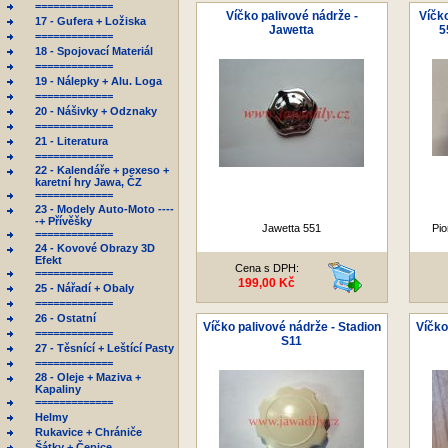
=============
Víčko palivové nádrže -
Víčko
17 - Gufera + Ložiska
Jawetta
5
=============
18 - Spojovací Materiál
=============
19 - Nálepky + Alu. Loga
=============
20 - Nášivky + Odznaky
=============
21 - Literatura
=============
22 - Kalendáře + pexeso +
karetní hry Jawa, ČZ
=============
23 - Modely Auto-Moto ----
-+ Přívěšky
Jawetta 551
Pio
=============
24 - Kovové Obrazy 3D
Efekt
Cena s DPH:
=============
199,00 Kč
25 - Nářadí + Obaly
=============
26 - Ostatní
Víčko palivové nádrže - Stadion
Víčko
=============
S11
27 - Těsnící + Leštící Pasty
=============
28 - Oleje + Maziva +
Kapaliny
=============
Helmy
Rukavice + Chrániče
Šátky + Čepice