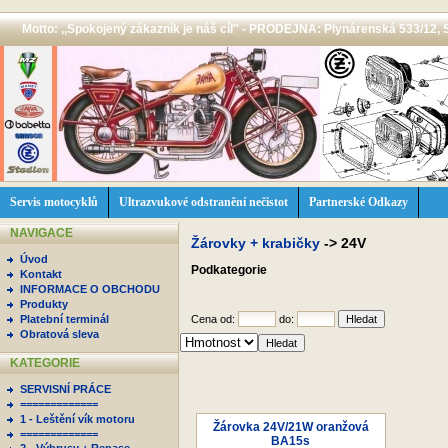
Motto: ,,Spokojený zákazník je náš cíl'' - PRODEJNA: Plynárenská 533/12, 
Servis motocyklů
Ultrazvukové odstranění nečistot
Partnerské Odkazy
NAVIGACE
Žárovky + krabičky
->
24V
Úvod
Podkategorie
Kontakt
INFORMACE O OBCHODU
Produkty
Platební terminál
Cena od:
do:
Obratová sleva
KATEGORIE
SERVISNÍ PRÁCE
=============
1 - Leštění vík motoru
Žárovka 24V/21W oranžová
=============
BA15s