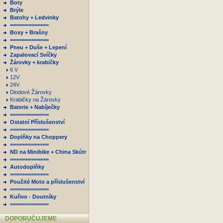
Boty
Brýle
Batohy + Ledvinky
=============
Boxy + Brašny
=============
Pneu + Duše + Lepení
Zapalovací Svíčky
Žárovky + krabičky
6 V
12V
24V
Diodové Žárovky
Krabičky na Žárovky
Baterie + Nabíječky
=============
Ostatní Příslušenství
=============
Doplňky na Choppery
=============
ND na Minibike + China Skútr
=============
Autodoplňky
=============
Použité Moto a příslušenství
=============
Kuřivo - Doutníky
=============
DOPORUČUJEME