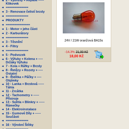
2 - Výbrusy + Repase -----
Klikovek
=============
3 - Renovace čelistí brzdy
=============
PRODUKTY
==============
1 - Motor + jeho části
2 - Karburátory
=============
24V / 21W oranžová BA15s
3 - Těsnění
4 - Filtry
=============
-14.3%
21,00 Kč
5 - Podvozek
18,00 Kč
6 - Výfuky + Kolena + ----
Držáky Výfuku
7 - Kola + Ráfky + Brzdy
8 - Řetězy + Rozety + ----
Ostatní
9 - Řidítka + Páčky + ----
Objímky
10 - Lanka + Brzdová -----
Táhla
11 - Zrcátka
12 - Tachometry + -----
Přístroje
13 - Světla + Blinkry + -----
Rámečky
14 - Elektroinstalace
15 - Gumové Díly + -----
Součásti
=============
16 - Výrobní Štítky