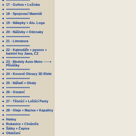
=============
17 - Gufera + Ložiska
=============
18 - Spojovací Materiál
=============
19 - Nálepky + Alu. Loga
=============
20 - Nášivky + Odznaky
=============
21 - Literatura
=============
22 - Kalendáře + pexeso +
karetní hry Jawa, ČZ
=============
23 - Modely Auto-Moto -----+
Přívěšky
=============
24 - Kovové Obrazy 3D Efekt
=============
25 - Nářadí + Obaly
=============
26 - Ostatní
=============
27 - Těsnící + Leštící Pasty
=============
28 - Oleje + Maziva + Kapaliny
=============
Helmy
Rukavice + Chrániče
Šátky + Čepice
Oblečení