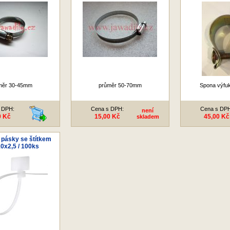
měr 30-45mm
průměr 50-70mm
Spona výfu
 DPH:
Cena s DPH:
Cena s DP
není
0 Kč
15,00 Kč
45,00 Kč
skladem
 pásky se štítkem
10x2,5 / 100ks