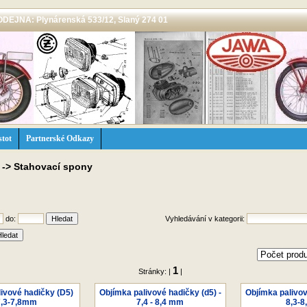
 PRODEJNA: Plynárenská 533/12, Slaný 274 01
stot
Partnerské Odkazy
->
Stahovací spony
do:
Vyhledávání v kategorii:
1
Stránky: |
|
ivové hadičky (D5)
Objímka palivové hadičky (d5) -
Objímka palivov
7,3-7,8mm
7,4 - 8,4 mm
8,3-