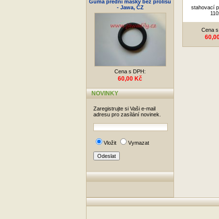
Guma přední masky bez prolisu
- Jawa, ČZ
stahovací p
110
Cena s
60,0
Cena s DPH:
60,00 Kč
NOVINKY
Zaregistrujte si Vaši e-mail
adresu pro zasílání novinek.
Vložit
Vymazat