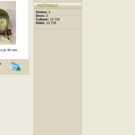
POČÍTADLO
Online:
2
Dnes:
2
Celkem:
13 728
Kliků:
13 728
ku pr 45 mm
H: