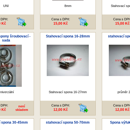
UNI
8mm
Stahovací s
 DPH:
Cena s DPH:
Cena s DP
0 Kč
15,00 Kč
15,00 Kč
spony šroubovací -
Stahovací spona 16-28mm
stahovací s
sada
niverzální
Stahovací spona 16-27mm
průměr 
 DPH:
Cena s DPH:
Cena s DP
není
0 Kč
12,00 Kč
12,00 Kč
skladem
í spona 30-45mm
stahovací spona 50-70mm
Spona výfuk