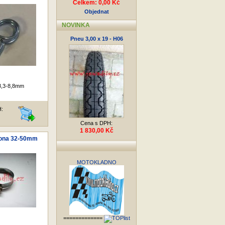
Celkem: 0,00 Kč
Objednat
NOVINKA
Pneu 3,00 x 19 - H06
8,3-8,8mm
H:
Cena s DPH:
1 830,00 Kč
pona 32-50mm
MOTOKLADNO
=============