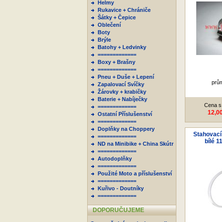
Helmy
Rukavice + Chrániče
Šátky + Čepice
Oblečení
Boty
Brýle
Batohy + Ledvinky
=============
Boxy + Brašny
=============
Pneu + Duše + Lepení
prů
Zapalovací Svíčky
Žárovky + krabičky
Baterie + Nabíječky
Cena s
=============
12,0
Ostatní Příslušenství
=============
Doplňky na Choppery
Stahovací
=============
bílé 1
ND na Minibike + China Skútr
=============
Autodoplňky
=============
Použité Moto a příslušenství
=============
Kuřivo - Doutníky
=============
DOPORUČUJEME