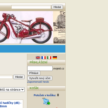
PŘIHLÁŠENÍ
.mojeid.cz
Zapomenuté heslo
KOŠÍK
0
Položek v košíku:
é hadičky (d6) -
8,8mm