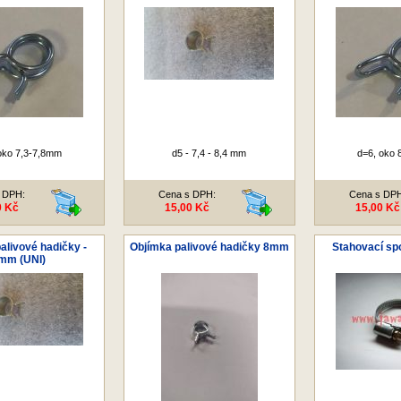
oko 7,3-7,8mm
d5 - 7,4 - 8,4 mm
d=6, oko 
 DPH:
Cena s DPH:
Cena s DP
0 Kč
15,00 Kč
15,00 Kč
alivové hadičky -
Objímka palivové hadičky 8mm
Stahovací s
mm (UNI)