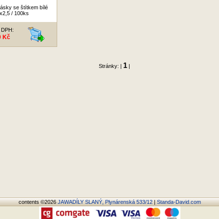
ásky se štítkem bílé
x2,5 / 100ks
 DPH:
0 Kč
1
Stránky: |
|
contents ©2026
JAWADÍLY SLANÝ, Plynárenská 533/12
|
Standa-David.com