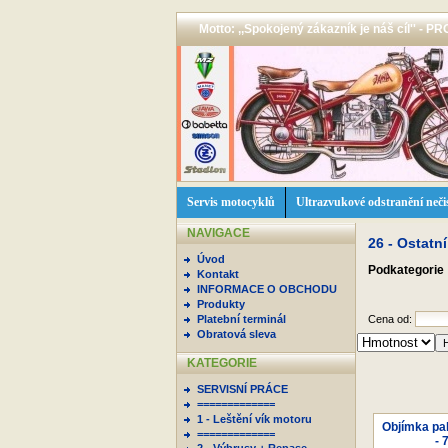
Motto: ,,Spokojený zákazník je náš cíl'' -
Servis motocyklů
Ultrazvukové odstranění neči
NAVIGACE
26 - Ostatní
Úvod
Podkategorie
Kontakt
INFORMACE O OBCHODU
Produkty
Platební terminál
Cena od:
Obratová sleva
KATEGORIE
SERVISNÍ PRÁCE
=============
1 - Leštění vík motoru
Objímka pal
=============
- 