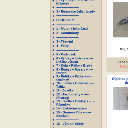
2 - Výbrusy + Repase -----
Klikovek
=============
3 - Renovace čelistí brzdy
=============
PRODUKTY
==============
1 - Motor + jeho části
2 - Karburátory
=============
3 - Těsnění
4 - Filtry
d=5, 
=============
5 - Podvozek
6 - Výfuky + Kolena + ----
Držáky Výfuku
Cena s
7 - Kola + Ráfky + Brzdy
15,0
8 - Řetězy + Rozety + ----
Ostatní
9 - Řidítka + Páčky + ----
Objímka p
Objímky
8
10 - Lanka + Brzdová -----
Táhla
11 - Zrcátka
12 - Tachometry + -----
Přístroje
13 - Světla + Blinkry + -----
Rámečky
14 - Elektroinstalace
15 - Gumové Díly + -----
Součásti
=============
16 - Výrobní Štítky