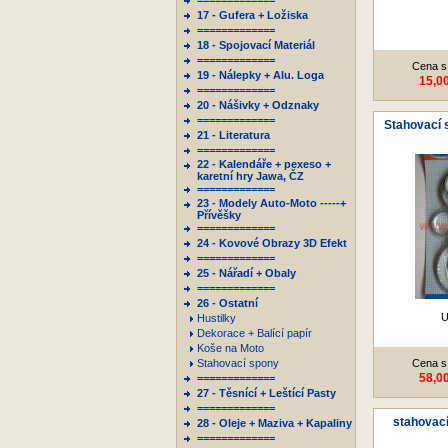
=============
17 - Gufera + Ložiska
=============
18 - Spojovací Materiál
=============
Cena s
19 - Nálepky + Alu. Loga
15,0
=============
20 - Nášivky + Odznaky
=============
Stahovací 
21 - Literatura
=============
22 - Kalendáře + pexeso +
karetní hry Jawa, ČZ
=============
23 - Modely Auto-Moto -----+
Přívěšky
=============
24 - Kovové Obrazy 3D Efekt
=============
25 - Nářadí + Obaly
=============
26 - Ostatní
U
Hustilky
Dekorace + Balící papír
Koše na Moto
Stahovací spony
Cena s
58,0
=============
27 - Těsnící + Leštící Pasty
=============
stahovac
28 - Oleje + Maziva + Kapaliny
=============