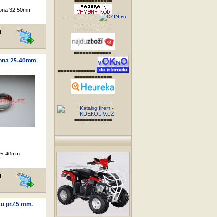
=============
pona 32-50mm
=============
=============
=============
H:
=============
pona 25-40mm
=============
=============
=============
=============
25-40mm
H:
u pr.45 mm.