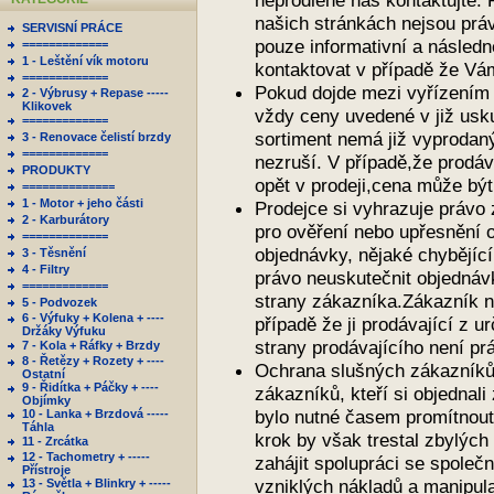
neprodleně nás kontaktujte.
našich stránkách nejsou prá
SERVISNÍ PRÁCE
pouze informativní a násled
=============
1 - Leštění vík motoru
kontaktovat v případě že Vám
=============
​Pokud dojde mezi vyřízením
2 - Výbrusy + Repase -----
Klikovek
vždy ceny uvedené v již usk
=============
sortiment nemá již vyprodan
3 - Renovace čelistí brzdy
=============
nezruší. V případě,že prodáva
PRODUKTY
opět v prodeji,cena může být
==============
1 - Motor + jeho části
​Prodejce si vyhrazuje právo
2 - Karburátory
pro ověření nebo upřesnění 
=============
objednávky, nějaké chybějící
3 - Těsnění
4 - Filtry
právo neuskutečnit objednáv
=============
strany zákazníka.Zákazník n
5 - Podvozek
6 - Výfuky + Kolena + ----
případě že ji prodávající z 
Držáky Výfuku
strany prodávajícího není p
7 - Kola + Ráfky + Brzdy
8 - Řetězy + Rozety + ----
Ochrana slušných zákazníků​
Ostatní
9 - Řidítka + Páčky + ----
zákazníků, kteří si objednali
Objímky
bylo nutné časem promítnout
10 - Lanka + Brzdová -----
Táhla
krok by však trestal zbylýc
11 - Zrcátka
12 - Tachometry + -----
zahájit spolupráci se společ
Přístroje
vzniklých nákladů a manipul
13 - Světla + Blinkry + -----