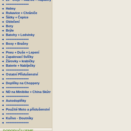
=============
Helmy
Rukavice + Chrániče
Šátky + Čepice
Oblečení
Boty
Brýle
Batohy + Ledvinky
=============
Boxy + Brašny
=============
Pneu + Duše + Lepení
Zapalovací Svíčky
Žárovky + krabičky
Baterie + Nabíječky
=============
Ostatní Příslušenství
=============
Doplňky na Choppery
=============
ND na Minibike + China Skútr
=============
Autodoplňky
=============
Použité Moto a příslušenství
=============
Kuřivo - Doutníky
=============