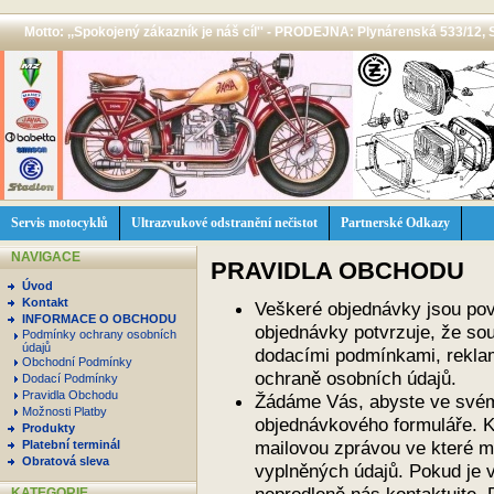
Motto: ,,Spokojený zákazník je náš cíl'' - PRODEJNA: Plynárenská 533/12, 
Servis motocyklů
Ultrazvukové odstranění nečistot
Partnerské Odkazy
NAVIGACE
PRAVIDLA OBCHODU
Úvod
Kontakt
Veškeré objednávky jsou po
INFORMACE O OBCHODU
objednávky potvrzuje, že sou
Podmínky ochrany osobních
údajů
dodacími podmínkami, rekla
Obchodní Podmínky
ochraně osobních údajů.
Dodací Podmínky
Pravidla Obchodu
Žádáme Vás, abyste ve svém 
Možnosti Platby
objednávkového formuláře. K
Produkty
mailovou zprávou ve které m
Platební terminál
Obratová sleva
vyplněných údajů. Pokud je 
KATEGORIE