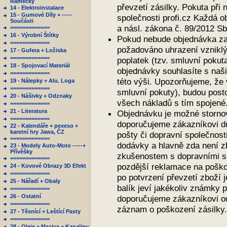
Rámečky
převzetí zásilky. Pokuta při 
14 - Elektroinstalace
15 - Gumové Díly + -----
společnosti profi.cz Každá 
Součásti
a násl. zákona č. 89/2012 S
=============
16 - Výrobní Štítky
Pokud nebude objednávka za
=============
požadováno uhrazení vzniklý
17 - Gufera + Ložiska
=============
poplatek (tzv. smluvní pokut
18 - Spojovací Materiál
objednávky souhlasíte s naš
=============
této výši. Upozorňujeme, že
19 - Nálepky + Alu. Loga
=============
smluvní pokuty), budou posto
20 - Nášivky + Odznaky
všech nákladů s tím spojené
=============
21 - Literatura
Objednávku je možné stornov
=============
doporučujeme zákazníkovi důs
22 - Kalendáře + pexeso +
karetní hry Jawa, ČZ
pošty či dopravní společnos
=============
dodávky a hlavně zda není 
23 - Modely Auto-Moto -----+
Přívěšky
zkušenostem s dopravními s
=============
pozdější reklamace na poško
24 - Kovové Obrazy 3D Efekt
=============
po potvrzení převzetí zboží 
25 - Nářadí + Obaly
balík jeví jakékoliv známky 
=============
26 - Ostatní
doporučujeme zákazníkovi o
=============
záznam o poškození zásilky.
27 - Těsnící + Leštící Pasty
=============
28 - Oleje + Maziva + Kapaliny