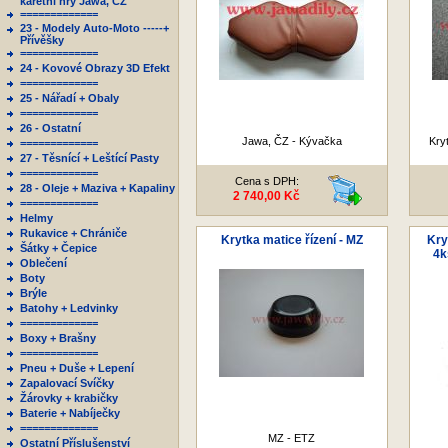
karetní hry Jawa, ČZ
=============
23 - Modely Auto-Moto -----+
Přívěšky
=============
24 - Kovové Obrazy 3D Efekt
=============
25 - Nářadí + Obaly
=============
26 - Ostatní
Jawa, ČZ - Kývačka
Kry
=============
27 - Těsnící + Leštící Pasty
=============
Cena s DPH:
28 - Oleje + Maziva + Kapaliny
2 740,00 Kč
=============
Helmy
Rukavice + Chrániče
Krytka matice řízení - MZ
Kry
Šátky + Čepice
4k
Oblečení
Boty
Brýle
Batohy + Ledvinky
=============
Boxy + Brašny
=============
Pneu + Duše + Lepení
Zapalovací Svíčky
Žárovky + krabičky
Baterie + Nabíječky
=============
MZ - ETZ
Ostatní Příslušenství