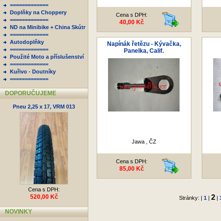
=============
Doplňky na Choppery
Cena s DPH:
=============
40,00 Kč
ND na Minibike + China Skútr
=============
Autodoplňky
Napínák řetězu - Kývačka,
=============
Panelka, Calif.
Použité Moto a příslušenství
=============
Kuřivo - Doutníky
=============
DOPORUČUJEME
Pneu 2,25 x 17, VRM 013
Jawa , ČZ
Cena s DPH:
85,00 Kč
Cena s DPH:
2
520,00 Kč
Stránky: |
1
|
|
NOVINKY