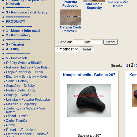
2 - Výbrusy + Repase -----
Pouzdra
Vidlice + Vše
Klikovek
Maznice +
Podvozku
Kolem
=============
Segrovky
3 - Renovace čelistí brzdy
=============
PRODUKTY
==============
Ostatní Části
1 - Motor + jeho části
Podvozku
2 - Karburátory
=============
Cena od:
do:
3 - Těsnění
4 - Filtry
=============
5 - Podvozek
Držáky Světel a Blikačů
2
Stránky: |
1
|
|
Palivové Nádrže + Vše Kolem
Olejové Nádržky + Hrdla
Kompletní sedlo - Babetta 207
Komp
Blatníky + Schránky + Kryty
Sedla + Potahy
Stupačky + Držáky
Pedály Zadní Brzdy
Stojany + Nosiče
Ložiska + Pouzdra Podvozku
Maznice + Segrovky
Zadní Kyvná Vidlice + Vše
Kolem
Přední Tlumiče
Zadní Tlumiče
Rámy
Řízení + Vše Kolem
Ostatní Plechové + Plastové
Babetta typ 207