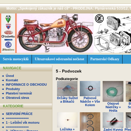
Motto: ,,Spokojený zákazník je náš cíl'' - PRODEJNA: Plynárenská 533/12, 
Servis motocyklů
Ultrazvukové odstranění nečistot
Partnerské Odkazy
NAVIGACE
5 - Podvozek
Úvod
Podkategorie
Kontakt
INFORMACE O OBCHODU
Produkty
Platební terminál
Obratová sleva
Držáky Světel
Palivové
a Blikačů
Nádrže + Vše
Olejové
B
Kolem
KATEGORIE
Nádržky +
S
Hrdla
SERVISNÍ PRÁCE
=============
1 - Leštění vík motoru
=============
Ložiska +
Zadní Kyvná
Pře