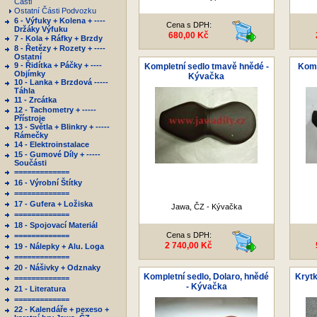
Části
Ostatní Části Podvozku
6 - Výfuky + Kolena + ----
Cena s DPH:
Držáky Výfuku
680,00 Kč
7 - Kola + Ráfky + Brzdy
8 - Řetězy + Rozety + ----
Ostatní
9 - Řidítka + Páčky + ----
Kompletní sedlo tmavě hnědé -
Komp
Objímky
Kývačka
10 - Lanka + Brzdová -----
Táhla
11 - Zrcátka
12 - Tachometry + -----
Přístroje
13 - Světla + Blinkry + -----
Rámečky
14 - Elektroinstalace
15 - Gumové Díly + -----
Součásti
=============
16 - Výrobní Štítky
=============
17 - Gufera + Ložiska
Jawa, ČZ - Kývačka
=============
18 - Spojovací Materiál
Cena s DPH:
=============
2 740,00 Kč
19 - Nálepky + Alu. Loga
=============
20 - Nášivky + Odznaky
Kompletní sedlo, Dolaro, hnědé
Krytk
=============
- Kývačka
21 - Literatura
=============
22 - Kalendáře + pexeso +