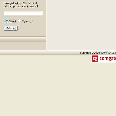
Zaregistrujte si Vaši e-mail
adresu pro zasílání novinek.
Vložit
Vymazat
contents ©2026
JAWADÍLY S