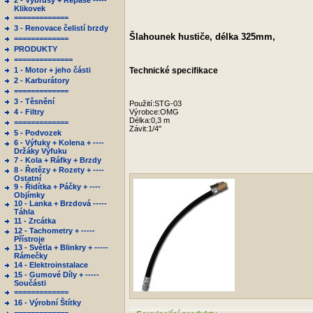
2 - Výbrusy + Repase -----
Klikovek
=============
3 - Renovace čelistí brzdy
Šlahounek hustiče, délka 325mm,
=============
PRODUKTY
==============
1 - Motor + jeho části
Technické specifikace
2 - Karburátory
=============
3 - Těsnění
Použití:
STG-03
4 - Filtry
Výrobce:
OMG
Délka:
0,3 m
=============
Závit:
1/4"
5 - Podvozek
6 - Výfuky + Kolena + ----
Držáky Výfuku
7 - Kola + Ráfky + Brzdy
8 - Řetězy + Rozety + ----
Ostatní
9 - Řidítka + Páčky + ----
Objímky
10 - Lanka + Brzdová -----
Táhla
11 - Zrcátka
12 - Tachometry + -----
Přístroje
13 - Světla + Blinkry + -----
Rámečky
14 - Elektroinstalace
15 - Gumové Díly + -----
Součásti
=============
16 - Výrobní Štítky