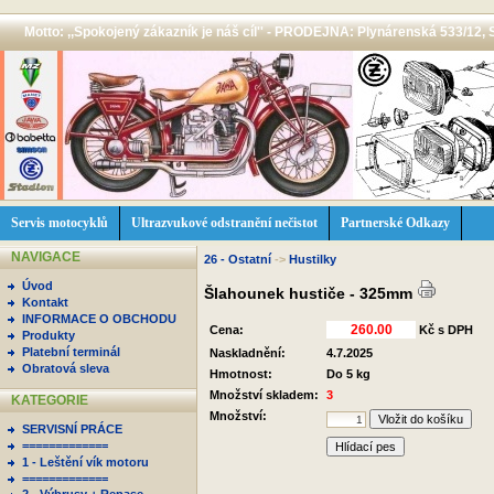
Motto: ,,Spokojený zákazník je náš cíl'' - PRODEJNA: Plynárenská 533/12, 
Servis motocyklů
Ultrazvukové odstranění nečistot
Partnerské Odkazy
NAVIGACE
26 - Ostatní
->
Hustilky
Úvod
Šlahounek hustiče - 325mm
Kontakt
INFORMACE O OBCHODU
Cena:
Kč s DPH
Produkty
Platební terminál
Naskladnění:
4.7.2025
Obratová sleva
Hmotnost:
Do 5 kg
Množství skladem:
3
KATEGORIE
Množství:
SERVISNÍ PRÁCE
=============
Hlídací pes
1 - Leštění vík motoru
=============