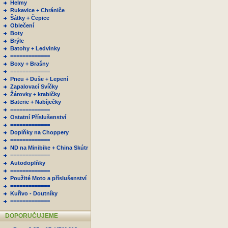
Helmy
Rukavice + Chrániče
Šátky + Čepice
Oblečení
Boty
Brýle
Batohy + Ledvinky
=============
Boxy + Brašny
=============
Pneu + Duše + Lepení
Zapalovací Svíčky
Žárovky + krabičky
Baterie + Nabíječky
=============
Ostatní Příslušenství
=============
Doplňky na Choppery
=============
ND na Minibike + China Skútr
=============
Autodoplňky
=============
Použité Moto a příslušenství
=============
Kuřivo - Doutníky
=============
DOPORUČUJEME