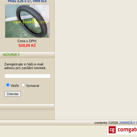
Pneu 2,25 x 17, VRM 013
Cena s DPH:
520,00 Kč
NOVINKY
Zaregistrujte si Vaši e-mail
adresu pro zasílání novinek.
Vložit
Vymazat
contents ©2026
JAWADÍLY S