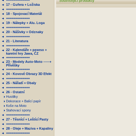
=============
Související produkty
17 - Gufera + Ložiska
=============
18 - Spojovací Materiál
=============
19 - Nálepky + Alu. Loga
=============
20 - Nášivky + Odznaky
=============
21 - Literatura
=============
22 - Kalendáře + pexeso +
karetní hry Jawa, ČZ
=============
23 - Modely Auto-Moto -----+
Přívěšky
=============
24 - Kovové Obrazy 3D Efekt
=============
25 - Nářadí + Obaly
=============
26 - Ostatní
Hustilky
Dekorace + Balící papír
Koše na Moto
Stahovací spony
=============
27 - Těsnící + Leštící Pasty
=============
28 - Oleje + Maziva + Kapaliny
=============