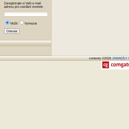
Zaregistrujte si Vaši e-mail
adresu pro zasílání novinek.
Vložit
Vymazat
contents ©2026
JAWADÍLY S