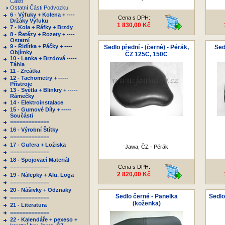
Části
Ostatní Části Podvozku
6 - Výfuky + Kolena + ----
Cena s DPH:
Držáky Výfuku
1 830,00 Kč
7 - Kola + Ráfky + Brzdy
8 - Řetězy + Rozety + ----
Ostatní
9 - Řidítka + Páčky + ----
Sedlo přední - (černé) - Pérák,
Sed
Objímky
ČZ 125C, 150C
10 - Lanka + Brzdová -----
Táhla
11 - Zrcátka
12 - Tachometry + -----
Přístroje
13 - Světla + Blinkry + -----
Rámečky
14 - Elektroinstalace
15 - Gumové Díly + -----
Součásti
=============
16 - Výrobní Štítky
=============
17 - Gufera + Ložiska
Jawa, ČZ - Pérák
=============
18 - Spojovací Materiál
Cena s DPH:
=============
2 820,00 Kč
19 - Nálepky + Alu. Loga
=============
20 - Nášivky + Odznaky
Sedlo černé - Panelka
Sedlo
=============
(koženka)
21 - Literatura
=============
22 - Kalendáře + pexeso +