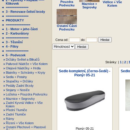
2 - Výbrusy + Repase -----
Pouzdra
Vidlice + Vše
Klikovek
Maznice +
Podvozku
Kolem
=============
Segrovky
3 - Renovace čelistí brzdy
=============
PRODUKTY
==============
Ostatní Části
1 - Motor + jeho části
Podvozku
2 - Karburátory
=============
Cena od:
do:
3 - Těsnění
4 - Filtry
=============
5 - Podvozek
Držáky Světel a Blikačů
Stránky: |
1
|
2
|
Palivové Nádrže + Vše Kolem
Olejové Nádržky + Hrdla
Sedlo kompletní, (černo-šedé) -
Sedlo
Blatníky + Schránky + Kryty
Pionýr 05-21
Sedla + Potahy
Stupačky + Držáky
Pedály Zadní Brzdy
Stojany + Nosiče
Ložiska + Pouzdra Podvozku
Maznice + Segrovky
Zadní Kyvná Vidlice + Vše
Kolem
Přední Tlumiče
Zadní Tlumiče
Rámy
Řízení + Vše Kolem
Ostatní Plechové + Plastové
Pionýr 05-21