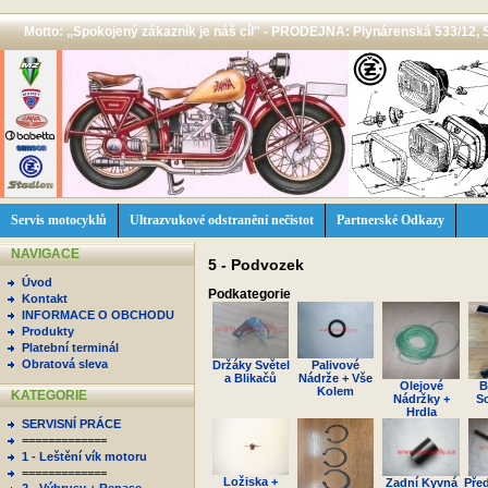
Motto: ,,Spokojený zákazník je náš cíl'' - PRODEJNA: Plynárenská 533/12, 
Servis motocyklů
Ultrazvukové odstranění nečistot
Partnerské Odkazy
NAVIGACE
5 - Podvozek
Úvod
Podkategorie
Kontakt
INFORMACE O OBCHODU
Produkty
Platební terminál
Obratová sleva
Držáky Světel
Palivové
a Blikačů
Nádrže + Vše
Olejové
B
Kolem
KATEGORIE
Nádržky +
S
Hrdla
SERVISNÍ PRÁCE
=============
1 - Leštění vík motoru
=============
Ložiska +
Zadní Kyvná
Pře