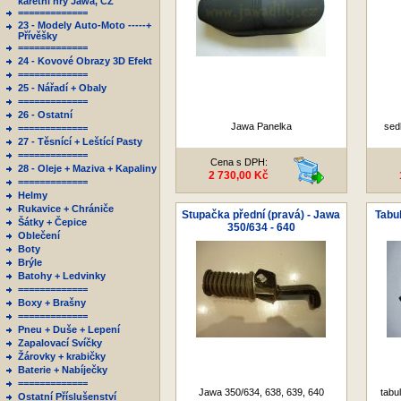
karetní hry Jawa, ČZ
=============
23 - Modely Auto-Moto -----+
Přívěšky
=============
24 - Kovové Obrazy 3D Efekt
=============
25 - Nářadí + Obaly
=============
26 - Ostatní
Jawa Panelka
sed
=============
27 - Těsnící + Leštící Pasty
=============
Cena s DPH:
28 - Oleje + Maziva + Kapaliny
2 730,00 Kč
=============
Helmy
Rukavice + Chrániče
Stupačka přední (pravá) - Jawa
Tabu
Šátky + Čepice
350/634 - 640
Oblečení
Boty
Brýle
Batohy + Ledvinky
=============
Boxy + Brašny
=============
Pneu + Duše + Lepení
Zapalovací Svíčky
Žárovky + krabičky
Baterie + Nabíječky
=============
Jawa 350/634, 638, 639, 640
tabu
Ostatní Příslušenství