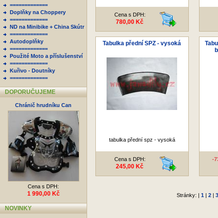
=============
Doplňky na Choppery
Cena s DPH:
=============
780,00 Kč
ND na Minibike + China Skútr
=============
Autodoplňky
Tabulka přední SPZ - vysoká
Tabu
=============
b
Použité Moto a příslušenství
=============
Kuřivo - Doutníky
=============
DOPORUČUJEME
Chránič hrudníku Can
tabulka přední spz - vysoká
Cena s DPH:
-
245,00 Kč
Cena s DPH:
1 990,00 Kč
Stránky: |
1
|
2
|
NOVINKY