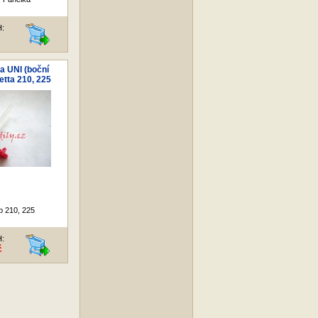
H:
a UNI (boční
etta 210, 225
p 210, 225
H:
č