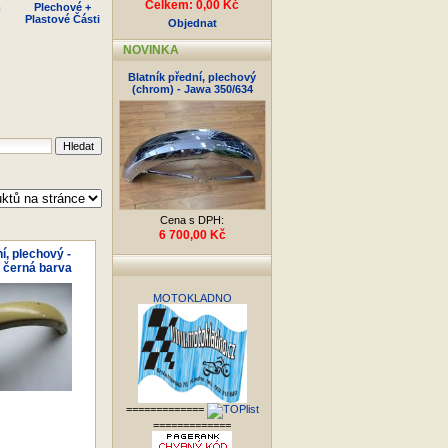
Celkem: 0,00 Kč
m
Plechové +
Plastové Části
Objednat
NOVINKA
Blatník přední, plechový
(chrom) - Jawa 350/634
Cena s DPH:
6 700,00 Kč
í, plechový -
 černá barva
MOTOKLADNO
=============
=============