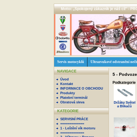
Motto: ,,Spokojený zákazník je náš cíl'' -
Servis motocyklů
Ultrazvukové odstranění neči
NAVIGACE
5 - Podvoz
Úvod
Podkategorie
Kontakt
INFORMACE O OBCHODU
Produkty
Platební terminál
Obratová sleva
Držáky Světel
a Blikačů
KATEGORIE
SERVISNÍ PRÁCE
=============
1 - Leštění vík motoru
=============