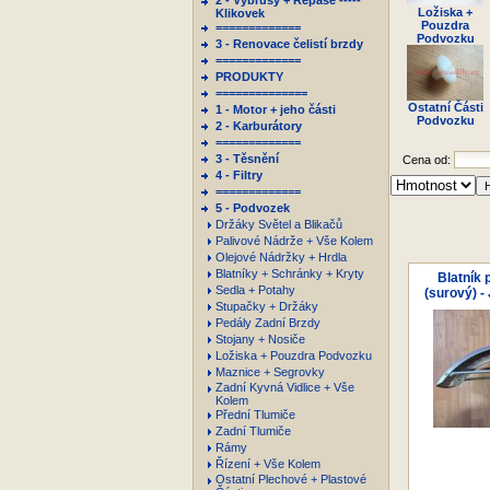
2 - Výbrusy + Repase -----
Ložiska +
Klikovek
Pouzdra
=============
Podvozku
3 - Renovace čelistí brzdy
=============
PRODUKTY
==============
Ostatní Části
1 - Motor + jeho části
Podvozku
2 - Karburátory
=============
3 - Těsnění
Cena od:
4 - Filtry
=============
5 - Podvozek
Držáky Světel a Blikačů
Palivové Nádrže + Vše Kolem
Olejové Nádržky + Hrdla
Blatníky + Schránky + Kryty
Blatník 
Sedla + Potahy
(surový) -
Stupačky + Držáky
Pedály Zadní Brzdy
Stojany + Nosiče
Ložiska + Pouzdra Podvozku
Maznice + Segrovky
Zadní Kyvná Vidlice + Vše
Kolem
Přední Tlumiče
Zadní Tlumiče
Rámy
Řízení + Vše Kolem
Ostatní Plechové + Plastové