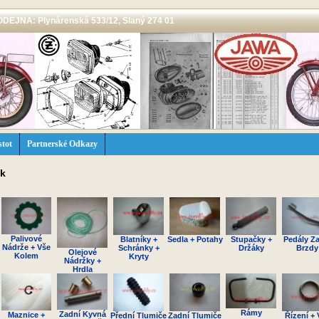
 PRODEJNA: Plynárenská 533/12, Slaný 274 01
stot
Partnerské Odkazy
ek
Palivové
Blatníky +
Sedla + Potahy
Stupačky +
Pedály Z
Nádrže + Vše
Schránky +
Držáky
Brzdy
Olejové
Kolem
Kryty
Nádržky +
Hrdla
Rámy
Zadní Kyvná
Maznice +
Přední Tlumiče
Zadní Tlumiče
Řízení + 