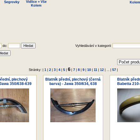
Vidlice + Vše
Segrovky
Kole
Kolem
do:
Vyhledávání v kategorii:
6
Stránky: |
1
|
2
|
3
|
4
|
5
|
|
7
|
8
|
9
|
10
|
11
|
12
| ... |
57
|
přední, plechový
Blatník přední, plechový (černá
Blatník předn
 Jawa 350/638-639
barva) - Jawa 350/634, 638
Babetta 210-