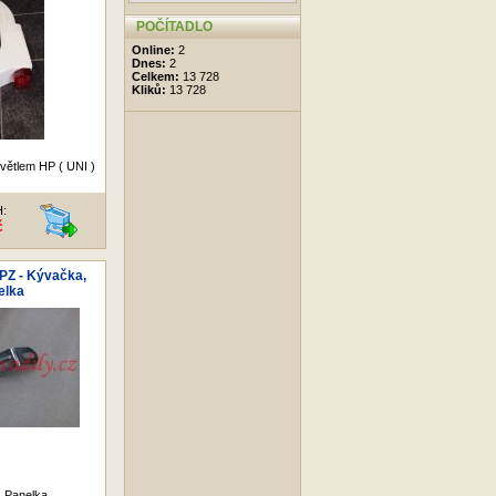
POČÍTADLO
Online:
2
Dnes:
2
Celkem:
13 728
Kliků:
13 728
světlem HP ( UNI )
H:
č
PZ - Kývačka,
elka
 Panelka