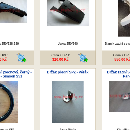
 350/638,639
Jawa 350/640
Blatník zadní se 
 DPH:
Cena s DPH:
Cena s DP
0 Kč
320,00 Kč
550,00 K
í, plechový, černý -
Držák přední SPZ - Pérák
Držák zadní S
 - Simson S51
Pan
imson S51
Jawa Pérák
Kývačka,