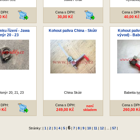
 DPH:
Cena s DPH:
Cena s DP
0 Kč
30,00 Kč
40,00 Kč
ku řízení - Jawa
Kohout paliva China - Skútr
Kohout paliv
nýr 20 - 23
vývod) - Bab
ionýr 20, 21, 23
China Skútr
Babetta ty
 DPH:
Cena s DPH:
Cena s DP
není
0 Kč
249,00 Kč
260,00 K
skladem
6
Stránky: |
1
|
2
|
3
|
4
|
5
|
|
7
|
8
|
9
|
10
|
11
|
12
| ... |
57
|