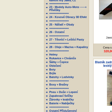
karetní hry Jawa, ČZ
=============
23 - Modely Auto-Moto -----+
Přívěšky
=============
24 - Kovové Obrazy 3D Efekt
=============
25 - Nářadí + Obaly
=============
26 - Ostatní
=============
Jawa
27 - Těsnící + Leštící Pasty
=============
28 - Oleje + Maziva + Kapaliny
Cena s
=============
320,0
Helmy
Rukavice + Chrániče
Šátky + Čepice
Blatník zadn
lesklý
Oblečení
Boty
Brýle
Batohy + Ledvinky
=============
Boxy + Brašny
=============
Pneu + Duše + Lepení
Zapalovací Svíčky
Žárovky + krabičky
Baterie + Nabíječky
=============
Ostatní Příslušenství
S