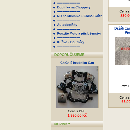
=============
Doplňky na Choppery
Cena s
=============
830,0
ND na Minibike + China Skútr
=============
Autodoplňky
Držák zám
=============
Pio
Použité Moto a příslušenství
=============
Kuřivo - Doutníky
=============
DOPORUČUJEME
Chránič hrudníku Can
Jawa P
Cena s
65,0
Cena s DPH:
1 990,00 Kč
NOVINKY