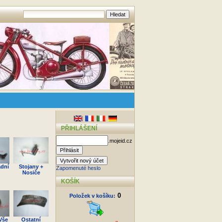
PŘIHLÁŠENÍ
.mojeid.cz
adní
Stojany +
Zapomenuté heslo
Nosiče
KOŠÍK
0
Položek v košíku:
Vše
Ostatní