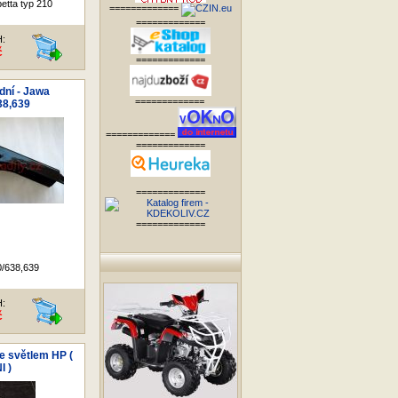
etta typ 210
=============
=============
H:
č
=============
dní - Jawa
=============
38,639
=============
=============
=============
=============
/638,639
H:
č
se světlem HP (
I )