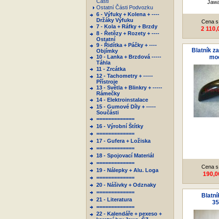
Části
Jawa
Ostatní Části Podvozku
6 - Výfuky + Kolena + ----
Držáky Výfuku
Cena s
7 - Kola + Ráfky + Brzdy
2 110,
8 - Řetězy + Rozety + ----
Ostatní
9 - Řidítka + Páčky + ----
Blatník za
Objímky
10 - Lanka + Brzdová -----
mod
Táhla
11 - Zrcátka
12 - Tachometry + -----
Přístroje
13 - Světla + Blinkry + -----
Rámečky
14 - Elektroinstalace
15 - Gumové Díly + -----
Součásti
=============
16 - Výrobní Štítky
=============
17 - Gufera + Ložiska
=============
18 - Spojovací Materiál
=============
Cena s
19 - Nálepky + Alu. Loga
190,0
=============
20 - Nášivky + Odznaky
=============
Blatní
21 - Literatura
35
=============
22 - Kalendáře + pexeso +