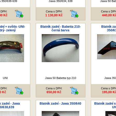
 350/638-639
Jawa 350/634, 638
Jawa 50 Bab
 DPH:
Cena s DPH:
Cena s DP
00 Kč
1 130,00 Kč
440,00 K
dní + světlo -UNI-
Blatník zadní - Babetta 210-
Blatník za
rý- zelený
černá barva
350/6
UNI
Jawa 50 Babetta typ 210
Jawa 350
 DPH:
Cena s DPH:
Cena s DP
0 Kč
650,00 Kč
195,00 K
k zadní - Jawa
Blatník zadní - Jawa 350/640
Blatník zadní 
0/638,639
UN