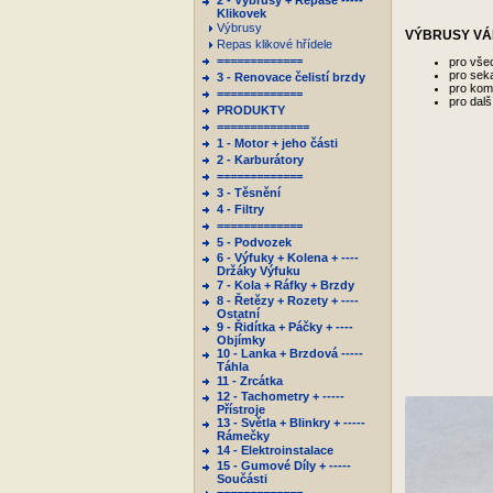
2 - Výbrusy + Repase -----
Klikovek
Výbrusy
VÝBRUSY VÁL
Repas klikové hřídele
=============
pro vše
pro seka
3 - Renovace čelistí brzdy
pro kom
=============
pro dalš
PRODUKTY
==============
1 - Motor + jeho části
2 - Karburátory
=============
3 - Těsnění
4 - Filtry
=============
5 - Podvozek
6 - Výfuky + Kolena + ----
Držáky Výfuku
7 - Kola + Ráfky + Brzdy
8 - Řetězy + Rozety + ----
Ostatní
9 - Řidítka + Páčky + ----
Objímky
10 - Lanka + Brzdová -----
Táhla
11 - Zrcátka
12 - Tachometry + -----
Přístroje
13 - Světla + Blinkry + -----
Rámečky
14 - Elektroinstalace
15 - Gumové Díly + -----
Součásti