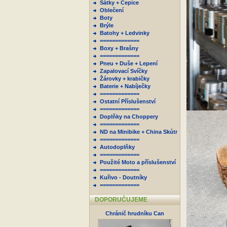
Šátky + Čepice
Oblečení
Boty
Brýle
Batohy + Ledvinky
=============
Boxy + Brašny
=============
Pneu + Duše + Lepení
Zapalovací Svíčky
Žárovky + krabičky
Baterie + Nabíječky
=============
Ostatní Příslušenství
=============
Doplňky na Choppery
=============
ND na Minibike + China Skútr
=============
Autodoplňky
=============
Použité Moto a příslušenství
=============
Kuřivo - Doutníky
=============
DOPORUČUJEME
Chránič hrudníku Can