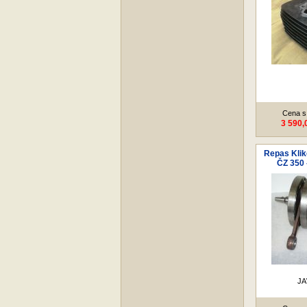
Cena s
3 590,
Repas Klik
ČZ 350 
JA