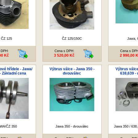
ČZ 125
ČZ 125/150C
Jawa, 
 DPH:
Cena s DPH:
Cena s DP
00 Kč
3 520,00 Kč
2 990,00 
ové hřídele - Jawa/
Výbrus válce - Jawa 350 -
Výbrus válce
- Základní cena
dvouválec
638,639 -
WA/ČZ 350
Jawa 350 - dvouválec
Jawa 350 / 638,