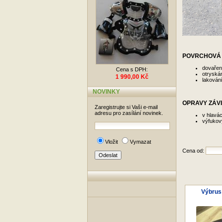
POVRCHOVÁ 
dovařen
Cena s DPH:
otryskán
1 990,00 Kč
lakování
NOVINKY
OPRAVY ZÁV
Zaregistrujte si Vaši e-mail
adresu pro zasílání novinek.
v hlavá
výfukov
Vložit
Vymazat
Cena od:
Výbrus 