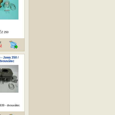
ČZ 250
H:
Kč
 - Jawa 350 /
 dvouválec
639 - dvouválec