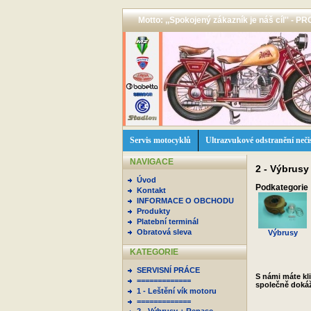
Motto: ,,Spokojený zákazník je náš cíl'' -
Servis motocyklů
Ultrazvukové odstranění neči
NAVIGACE
2 - Výbrusy
Úvod
Podkategorie
Kontakt
INFORMACE O OBCHODU
Produkty
Platební terminál
Obratová sleva
Výbrusy
KATEGORIE
SERVISNÍ PRÁCE
S námi máte kli
=============
společně dokáž
1 - Leštění vík motoru
=============