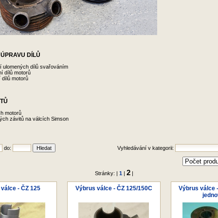
ÚPRAVU DÍLŮ
í ulomených dílů svařováním
í dílů motorů
 dílů motorů
ITŮ
ch motorů
ých závitů na válcích Simson
do:
Vyhledávání v kategorii:
2
Stránky: |
1
|
|
válce - ČZ 125
Výbrus válce - ČZ 125/150C
Výbrus válce 
jedno