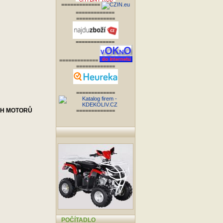
=============
=============
=============
=============
=============
=============
=============
CH MOTORŮ
=============
POČÍTADLO