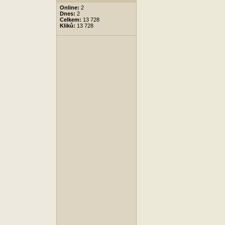
Online:
2
Dnes:
2
Celkem:
13 728
Kliků:
13 728