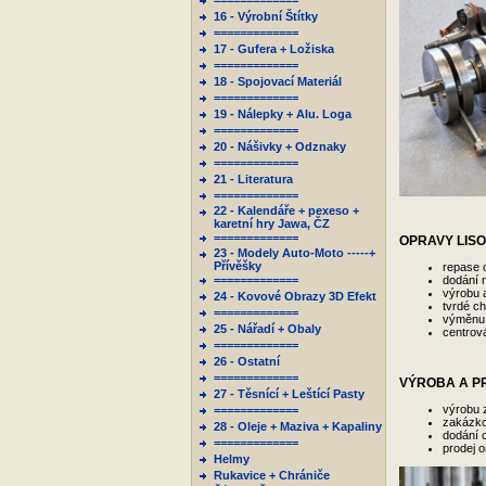
=============
16 - Výrobní Štítky
=============
17 - Gufera + Ložiska
=============
18 - Spojovací Materiál
=============
19 - Nálepky + Alu. Loga
=============
20 - Nášivky + Odznaky
=============
21 - Literatura
=============
22 - Kalendáře + pexeso +
karetní hry Jawa, ČZ
=============
OPRAVY LIS
23 - Modely Auto-Moto -----+
Přívěšky
repase o
=============
dodání n
výrobu a
24 - Kovové Obrazy 3D Efekt
tvrdé c
=============
výměnu
25 - Nářadí + Obaly
centrov
=============
26 - Ostatní
=============
VÝROBA A P
27 - Těsnící + Leštící Pasty
výrobu 
=============
zakázko
28 - Oleje + Maziva + Kapaliny
dodání 
=============
prodej o
Helmy
Rukavice + Chrániče