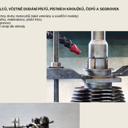
CŮ, VČETNĚ DODÁNÍ PÍSTŮ, PÍSTNÍCH KROUŽKŮ, ČEPŮ A SEGROVEK
chny druhy motocyklů (také veterány a soutěžní modely)
čky, malotraktory, půdní frézy
presory
í stroje dle dohody