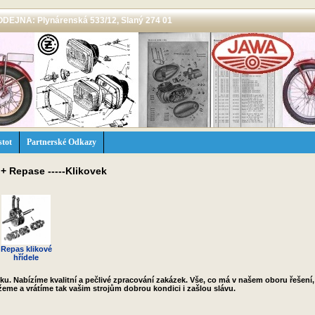
 PRODEJNA: Plynárenská 533/12, Slaný 274 01
stot
Partnerské Odkazy
 + Repase -----Klikovek
Repas klikové
hřídele
ku. Nabízíme kvalitní a pečlivé zpracování zakázek. Vše, co má v našem oboru řešení, 
eme a vrátíme tak vašim strojům dobrou kondici i zašlou slávu.