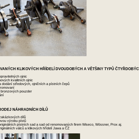
OVANÝCH KLIKOVÝCH HŘÍDELÍ DVOUDOBÝCH A VĚTŠINY TYPŮ ČTYŘDOBÝ
pravitelných ojnic
ových kvalitních ojnic
 dodání středových, ojničních a pístních čepů
hromovaní
 bronzových pouzder
ání
RODEJ NÁHRADNÍCH DÍLŮ
zakázkových dílů
vou výrobu pístů
originálních pístních sad a sad od renomovaných firem Wiseco, Wössner, Prox aj.
riginálních válců a klikových hřídelí Jawa a ČZ