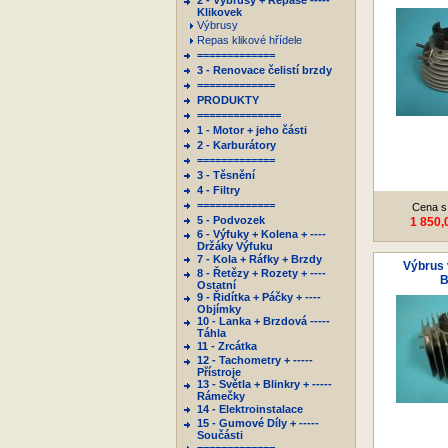
2 - Výbrusy + Repase -----
Klikovek
Výbrusy
Repas klikové hřídele
=============
3 - Renovace čelistí brzdy
=============
PRODUKTY
==============
1 - Motor + jeho části
2 - Karburátory
=============
3 - Těsnění
4 - Filtry
=============
Cena s
5 - Podvozek
1 850,
6 - Výfuky + Kolena + ----
Držáky Výfuku
7 - Kola + Ráfky + Brzdy
Výbrus 
8 - Řetězy + Rozety + ----
Ostatní
9 - Řidítka + Páčky + ----
Objímky
10 - Lanka + Brzdová -----
Táhla
11 - Zrcátka
12 - Tachometry + -----
Přístroje
13 - Světla + Blinkry + -----
Rámečky
14 - Elektroinstalace
15 - Gumové Díly + -----
Součásti