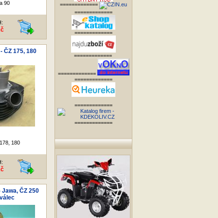
a 90
=============
=============
H:
Kč
=============
- ČZ 175, 180
=============
=============
=============
=============
=============
178, 180
H:
Kč
- Jawa, ČZ 250
válec