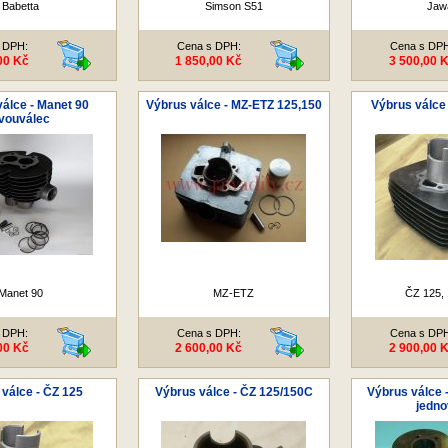
Babetta
Simson S51
Jaw
 DPH:
Cena s DPH:
Cena s DP
00 Kč
1 850,00 Kč
3 500,00 
álce - Manet 90
Výbrus válce - MZ-ETZ 125,150
Výbrus válce 
vouválec
Manet 90
MZ-ETZ
ČZ 125, 
 DPH:
Cena s DPH:
Cena s DP
00 Kč
2 600,00 Kč
2 900,00 
válce - ČZ 125
Výbrus válce - ČZ 125/150C
Výbrus válce 
jedno