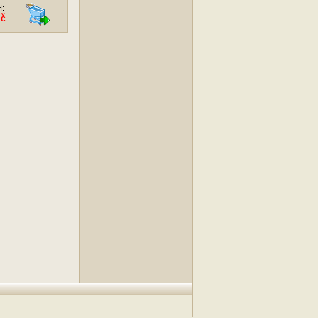
H:
Kč