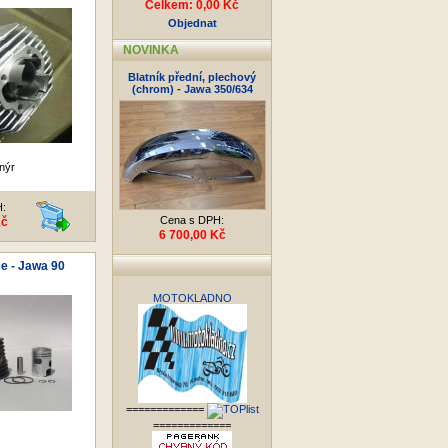
Celkem: 0,00 Kč
Objednat
NOVINKA
Blatník přední, plechový
(chrom) - Jawa 350/634
nýr
H:
Cena s DPH:
Kč
6 700,00 Kč
e - Jawa 90
MOTOKLADNO
=============
=============