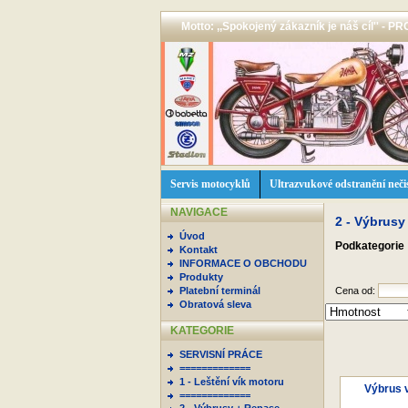
Motto: ,,Spokojený zákazník je náš cíl'' -
Servis motocyklů
Ultrazvukové odstranění neči
NAVIGACE
2 - Výbrusy
Úvod
Podkategorie
Kontakt
INFORMACE O OBCHODU
Produkty
Platební terminál
Cena od:
Obratová sleva
KATEGORIE
SERVISNÍ PRÁCE
=============
1 - Leštění vík motoru
Výbrus 
=============