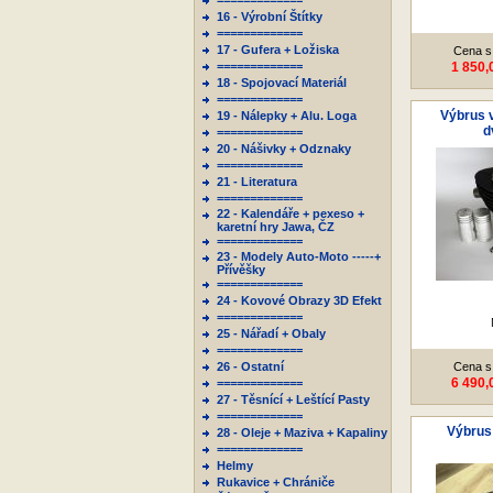
=============
16 - Výrobní Štítky
=============
17 - Gufera + Ložiska
Cena s
=============
1 850,
18 - Spojovací Materiál
=============
Výbrus v
19 - Nálepky + Alu. Loga
d
=============
20 - Nášivky + Odznaky
=============
21 - Literatura
=============
22 - Kalendáře + pexeso +
karetní hry Jawa, ČZ
=============
23 - Modely Auto-Moto -----+
Přívěšky
=============
24 - Kovové Obrazy 3D Efekt
=============
25 - Nářadí + Obaly
=============
26 - Ostatní
Cena s
6 490,
=============
27 - Těsnící + Leštící Pasty
=============
Výbrus 
28 - Oleje + Maziva + Kapaliny
=============
Helmy
Rukavice + Chrániče