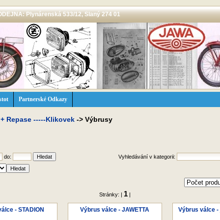
 PRODEJNA: Plynárenská 533/12, Slaný 274 01
stot
Partnerské Odkazy
 + Repase -----Klikovek
->
Výbrusy
do:
Vyhledávání v kategorii:
1
Stránky: |
|
válce - STADION
Výbrus válce - JAWETTA
Výbrus válce -