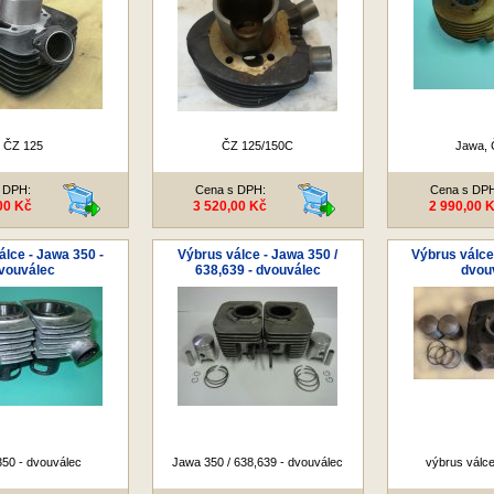
ČZ 125
ČZ 125/150C
Jawa, 
 DPH:
Cena s DPH:
Cena s DP
00 Kč
3 520,00 Kč
2 990,00 
álce - Jawa 350 -
Výbrus válce - Jawa 350 /
Výbrus válce
vouválec
638,639 - dvouválec
dvou
50 - dvouválec
Jawa 350 / 638,639 - dvouválec
výbrus válc