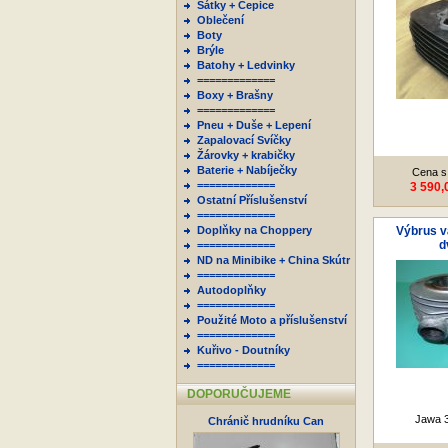
Šátky + Čepice
Oblečení
Boty
Brýle
Batohy + Ledvinky
=============
Boxy + Brašny
=============
Pneu + Duše + Lepení
Zapalovací Svíčky
Žárovky + krabičky
Baterie + Nabíječky
Cena s
=============
3 590,
Ostatní Příslušenství
=============
Doplňky na Choppery
Výbrus v
d
=============
ND na Minibike + China Skútr
=============
Autodoplňky
=============
Použité Moto a příslušenství
=============
Kuřivo - Doutníky
=============
DOPORUČUJEME
Jawa 3
Chránič hrudníku Can