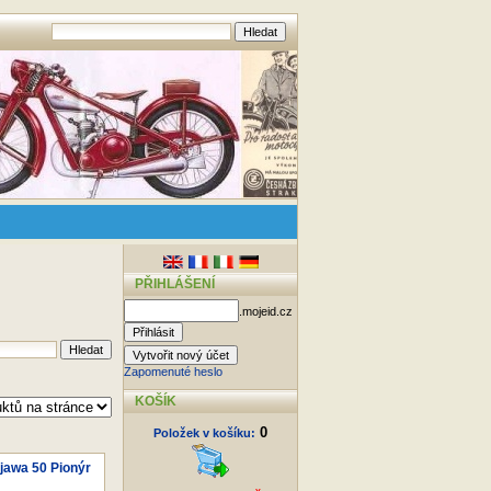
PŘIHLÁŠENÍ
.mojeid.cz
Zapomenuté heslo
KOŠÍK
0
Položek v košíku:
 jawa 50 Pionýr