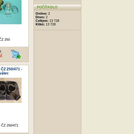
POČÍTADLO
Online:
2
Dnes:
2
Celkem:
13 728
Kliků:
13 728
ČZ 250
H:
Kč
 ČZ 250/471 -
válec
e ČZ 250/471