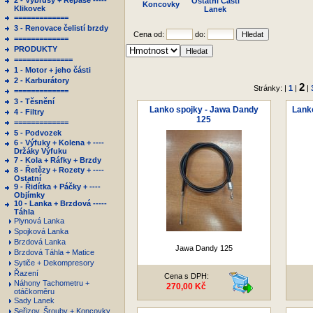
2 - Výbrusy + Repase -----
Ostatní Části
Koncovky
Klikovek
Lanek
=============
3 - Renovace čelistí brzdy
Cena od:
do:
=============
PRODUKTY
==============
1 - Motor + jeho části
2 - Karburátory
2
Stránky: |
1
|
|
=============
3 - Těsnění
Lanko spojky - Jawa Dandy
Lank
4 - Filtry
125
=============
5 - Podvozek
6 - Výfuky + Kolena + ----
Držáky Výfuku
7 - Kola + Ráfky + Brzdy
8 - Řetězy + Rozety + ----
Ostatní
9 - Řidítka + Páčky + ----
Objímky
10 - Lanka + Brzdová -----
Táhla
Plynová Lanka
Spojková Lanka
Brzdová Lanka
Jawa Dandy 125
Brzdová Táhla + Matice
Sytiče + Dekompresory
Řazení
Cena s DPH:
Náhony Tachometru +
270,00 Kč
otáčkoměru
Sady Lanek
Seřizov. Šrouby + Koncovky