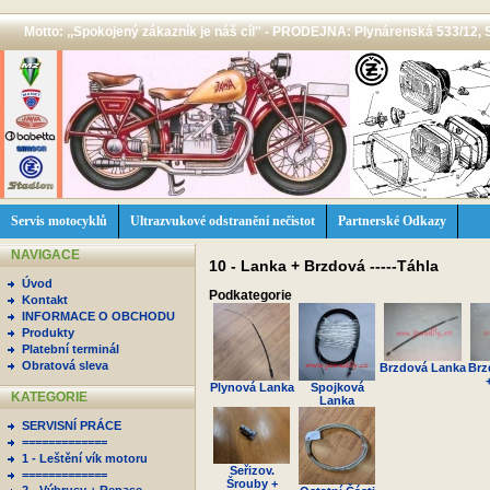
Motto: ,,Spokojený zákazník je náš cíl'' - PRODEJNA: Plynárenská 533/12, 
Servis motocyklů
Ultrazvukové odstranění nečistot
Partnerské Odkazy
NAVIGACE
10 - Lanka + Brzdová -----Táhla
Úvod
Podkategorie
Kontakt
INFORMACE O OBCHODU
Produkty
Platební terminál
Obratová sleva
Brzdová Lanka
Brz
Plynová Lanka
Spojková
KATEGORIE
Lanka
SERVISNÍ PRÁCE
=============
1 - Leštění vík motoru
Seřizov.
=============
Šrouby +