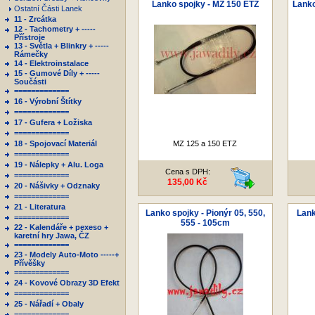
Lanko spojky - MZ 150 ETZ
Lanko
Ostatní Části Lanek
11 - Zrcátka
12 - Tachometry + -----
Přístroje
13 - Světla + Blinkry + -----
Rámečky
14 - Elektroinstalace
15 - Gumové Díly + -----
Součásti
=============
16 - Výrobní Štítky
=============
17 - Gufera + Ložiska
=============
18 - Spojovací Materiál
MZ 125 a 150 ETZ
=============
19 - Nálepky + Alu. Loga
Cena s DPH:
=============
135,00 Kč
20 - Nášivky + Odznaky
=============
21 - Literatura
Lanko spojky - Pionýr 05, 550,
Lank
=============
555 - 105cm
22 - Kalendáře + pexeso +
karetní hry Jawa, ČZ
=============
23 - Modely Auto-Moto -----+
Přívěšky
=============
24 - Kovové Obrazy 3D Efekt
=============
25 - Nářadí + Obaly
=============