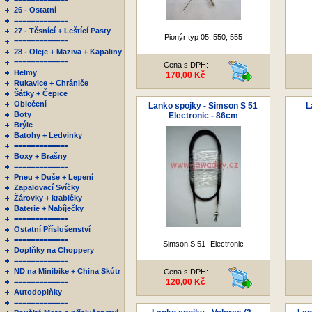
26 - Ostatní
=============
27 - Těsnící + Leštící Pasty
Pionýr typ 05, 550, 555
=============
28 - Oleje + Maziva + Kapaliny
=============
Cena s DPH:
Helmy
170,00 Kč
Rukavice + Chrániče
Šátky + Čepice
Oblečení
Lanko spojky - Simson S 51
L
Boty
Electronic - 86cm
Brýle
Batohy + Ledvinky
=============
Boxy + Brašny
=============
Pneu + Duše + Lepení
Zapalovací Svíčky
Žárovky + krabičky
Baterie + Nabíječky
=============
Ostatní Příslušenství
=============
Simson S 51- Electronic
Doplňky na Choppery
=============
ND na Minibike + China Skútr
Cena s DPH:
=============
120,00 Kč
Autodoplňky
=============