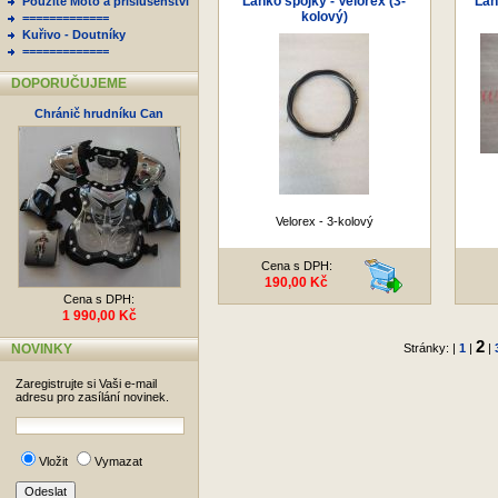
Lanko spojky - Velorex (3-
Lan
Použité Moto a příslušenství
kolový)
=============
Kuřivo - Doutníky
=============
DOPORUČUJEME
Chránič hrudníku Can
Velorex - 3-kolový
Cena s DPH:
190,00 Kč
Cena s DPH:
1 990,00 Kč
2
NOVINKY
Stránky: |
1
|
|
Zaregistrujte si Vaši e-mail
adresu pro zasílání novinek.
Vložit
Vymazat