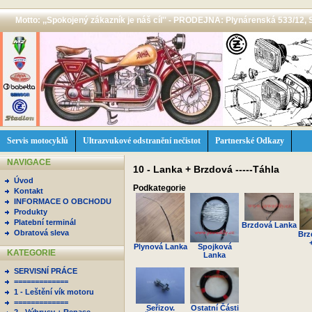
Motto: ,,Spokojený zákazník je náš cíl'' - PRODEJNA: Plynárenská 533/12, 
Servis motocyklů
Ultrazvukové odstranění nečistot
Partnerské Odkazy
NAVIGACE
10 - Lanka + Brzdová -----Táhla
Úvod
Podkategorie
Kontakt
INFORMACE O OBCHODU
Produkty
Platební terminál
Brzdová Lanka
Obratová sleva
Brz
Plynová Lanka
Spojková
KATEGORIE
Lanka
SERVISNÍ PRÁCE
=============
1 - Leštění vík motoru
=============
Seřizov.
Ostatní Části