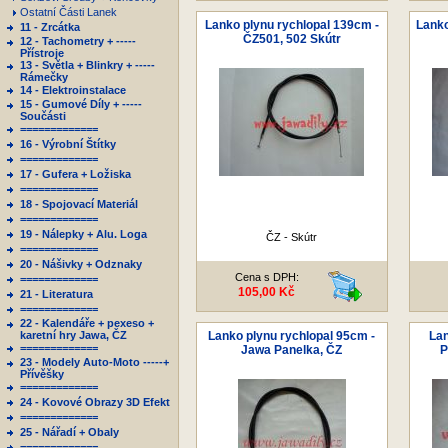
Ostatní Části Lanek
Lanko plynu rychlopal 139cm -
Lanko
11 - Zrcátka
ČZ501, 502 Skútr
12 - Tachometry + -----
Přístroje
13 - Světla + Blinkry + -----
Rámečky
14 - Elektroinstalace
15 - Gumové Díly + -----
Součásti
=============
16 - Výrobní Štítky
=============
17 - Gufera + Ložiska
=============
18 - Spojovací Materiál
=============
19 - Nálepky + Alu. Loga
ČZ - Skútr
=============
20 - Nášivky + Odznaky
Cena s DPH:
=============
105,00 Kč
21 - Literatura
=============
22 - Kalendáře + pexeso +
karetní hry Jawa, ČZ
Lanko plynu rychlopal 95cm -
Lan
=============
Jawa Panelka, ČZ
P
23 - Modely Auto-Moto -----+
Přívěšky
=============
24 - Kovové Obrazy 3D Efekt
=============
25 - Nářadí + Obaly
=============