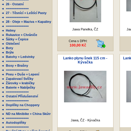
26 - Ostatní
=============
27 - Těsnící + Leštící Pasty
=============
28 - Oleje + Maziva + Kapaliny
=============
Jawa Panelka, ČZ
Jaw
Helmy
Rukavice + Chrániče
Šátky + Čepice
Cena s DPH:
Oblečení
100,00 Kč
Boty
Brýle
Batohy + Ledvinky
Lanko plynu šnek 115 cm -
Lank
=============
Kývačka
Boxy + Brašny
=============
Pneu + Duše + Lepení
Zapalovací Svíčky
Žárovky + krabičky
Baterie + Nabíječky
=============
Ostatní Příslušenství
=============
Doplňky na Choppery
=============
ND na Minibike + China Skútr
=============
Jawa, ČZ - Kývačka
Autodoplňky
=============