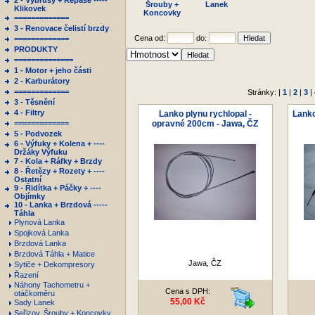
2 - Výbrusy + Repase -----
Šrouby +
Lanek
Klikovek
Koncovky
=============
3 - Renovace čelistí brzdy
Cena od:
do:
=============
PRODUKTY
==============
1 - Motor + jeho části
2 - Karburátory
=============
Stránky: |
1
|
2
|
3
|
3 - Těsnění
4 - Filtry
Lanko plynu rychlopal -
Lanko
=============
opravné 200cm - Jawa, ČZ
5 - Podvozek
6 - Výfuky + Kolena + ----
Držáky Výfuku
7 - Kola + Ráfky + Brzdy
8 - Řetězy + Rozety + ----
Ostatní
9 - Řidítka + Páčky + ----
Objímky
10 - Lanka + Brzdová -----
Táhla
Plynová Lanka
Spojková Lanka
Brzdová Lanka
Brzdová Táhla + Matice
Jawa, ČZ
Sytiče + Dekompresory
Řazení
Náhony Tachometru +
Cena s DPH:
otáčkoměru
55,00 Kč
Sady Lanek
Seřizov. Šrouby + Koncovky