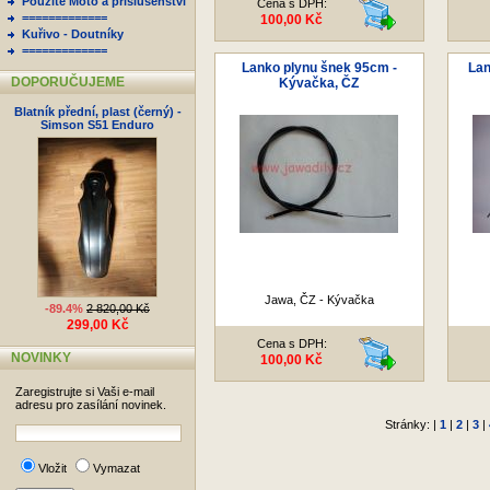
Použité Moto a příslušenství
Cena s DPH:
=============
100,00 Kč
Kuřivo - Doutníky
=============
Lanko plynu šnek 95cm -
Lan
DOPORUČUJEME
Kývačka, ČZ
Blatník přední, plast (černý) -
Simson S51 Enduro
Jawa, ČZ - Kývačka
-89.4%
2 820,00 Kč
299,00 Kč
Cena s DPH:
NOVINKY
100,00 Kč
Zaregistrujte si Vaši e-mail
adresu pro zasílání novinek.
Stránky: |
1
|
2
|
3
|
Vložit
Vymazat