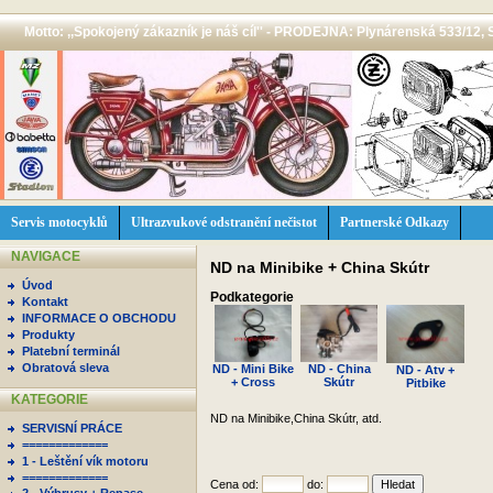
Motto: ,,Spokojený zákazník je náš cíl'' - PRODEJNA: Plynárenská 533/12, 
Servis motocyklů
Ultrazvukové odstranění nečistot
Partnerské Odkazy
NAVIGACE
ND na Minibike + China Skútr
Úvod
Podkategorie
Kontakt
INFORMACE O OBCHODU
Produkty
Platební terminál
Obratová sleva
ND - Mini Bike
ND - China
ND - Atv +
+ Cross
Skútr
Pitbike
KATEGORIE
ND na Minibike,China Skútr, atd.
SERVISNÍ PRÁCE
=============
1 - Leštění vík motoru
=============
Cena od:
do: