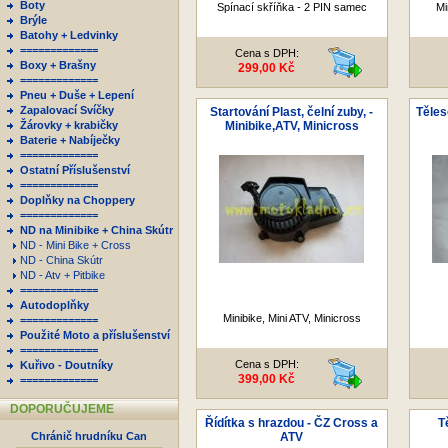
Boty
Spínací skříňka - 2 PIN samec
Mi
Brýle
Batohy + Ledvinky
=============
Cena s DPH:
Boxy + Brašny
299,00 Kč
=============
Pneu + Duše + Lepení
Zapalovací Svíčky
Startování Plast, čelní zuby, -
Těleso
Žárovky + krabičky
Minibike,ATV, Minicross
Baterie + Nabíječky
=============
Ostatní Příslušenství
=============
Doplňky na Choppery
=============
ND na Minibike + China Skútr
ND - Mini Bike + Cross
ND - China Skútr
ND - Atv + Pitbike
=============
Autodoplňky
Minibike, Mini ATV, Minicross
=============
Použité Moto a příslušenství
=============
Cena s DPH:
Kuřivo - Doutníky
399,00 Kč
=============
DOPORUČUJEME
Řídítka s hrazdou - ČZ Cross a
T
Chránič hrudníku Can
ATV