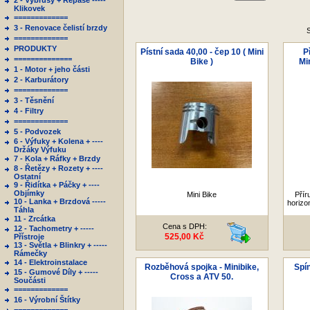
2 - Výbrusy + Repase -----
Klikovek
=============
3 - Renovace čelistí brzdy
S
=============
PRODUKTY
Pístní sada 40,00 - čep 10 ( Mini
P
==============
Bike )
Min
1 - Motor + jeho části
2 - Karburátory
=============
3 - Těsnění
4 - Filtry
=============
5 - Podvozek
6 - Výfuky + Kolena + ----
Držáky Výfuku
7 - Kola + Ráfky + Brzdy
8 - Řetězy + Rozety + ----
Ostatní
9 - Řidítka + Páčky + ----
Objímky
Mini Bike
Přír
10 - Lanka + Brzdová -----
horizo
Táhla
11 - Zrcátka
Cena s DPH:
12 - Tachometry + -----
525,00 Kč
Přístroje
13 - Světla + Blinkry + -----
Rámečky
14 - Elektroinstalace
Rozběhová spojka - Minibike,
Spín
15 - Gumové Díly + -----
Cross a ATV 50.
Součásti
=============
16 - Výrobní Štítky