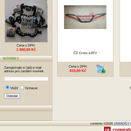
Cena s DPH:
1 990,00 Kč
ČZ Cross a ATV
NOVINKY
Cena s DPH:
Zaregistrujte si Vaši e-mail
810,00 Kč
adresu pro zasílání novinek.
Vložit
Vymazat
S
contents ©2026
JAWADÍLY S