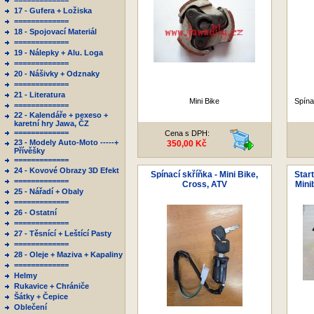
=============
17 - Gufera + Ložiska
=============
18 - Spojovací Materiál
=============
19 - Nálepky + Alu. Loga
=============
20 - Nášivky + Odznaky
=============
21 - Literatura
Mini Bike
Spína
=============
22 - Kalendáře + pexeso +
karetní hry Jawa, ČZ
=============
Cena s DPH:
23 - Modely Auto-Moto -----+
350,00 Kč
Přívěšky
=============
24 - Kovové Obrazy 3D Efekt
Spínací skříňka - Mini Bike,
Star
=============
Cross, ATV
Mini
25 - Nářadí + Obaly
=============
26 - Ostatní
=============
27 - Těsnící + Leštící Pasty
=============
28 - Oleje + Maziva + Kapaliny
=============
Helmy
Rukavice + Chrániče
Šátky + Čepice
Oblečení