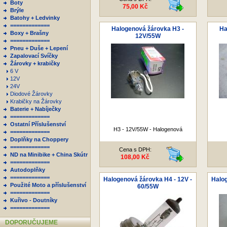
Boty
75,00 Kč
Brýle
Batohy + Ledvinky
=============
Halogenová žárovka H3 -
Ha
Boxy + Brašny
12V/55W
=============
Pneu + Duše + Lepení
Zapalovací Svíčky
Žárovky + krabičky
6 V
12V
24V
Diodové Žárovky
Krabičky na Žárovky
Baterie + Nabíječky
=============
Ostatní Příslušenství
H3 - 12V/55W - Halogenová
=============
Doplňky na Choppery
=============
Cena s DPH:
ND na Minibike + China Skútr
108,00 Kč
=============
Autodoplňky
=============
Halogenová žárovka H4 - 12V -
Halog
Použité Moto a příslušenství
60/55W
=============
Kuřivo - Doutníky
=============
DOPORUČUJEME