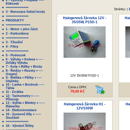
2 - Výbrusy + Repase -----
Klikovek
=============
Stránky: |
3 - Renovace čelistí brzdy
=============
Halogenová žárovka 12V -
Ha
PRODUKTY
35/35W, P15D-1
==============
1 - Motor + jeho části
2 - Karburátory
=============
3 - Těsnění
4 - Filtry
=============
5 - Podvozek
6 - Výfuky + Kolena + ----
Držáky Výfuku
7 - Kola + Ráfky + Brzdy
8 - Řetězy + Rozety + ----
Ostatní
12V 35/35W P15D-1
9 - Řidítka + Páčky + ----
Objímky
10 - Lanka + Brzdová -----
Cena s DPH:
Táhla
79,00 Kč
11 - Zrcátka
12 - Tachometry + -----
Přístroje
13 - Světla + Blinkry + -----
Halogenová žárovka H1 -
Ha
Rámečky
12V/100W
14 - Elektroinstalace
15 - Gumové Díly + -----
Součásti
=============
16 - Výrobní Štítky