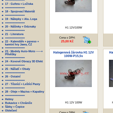
=============
17 - Gufera + Ložiska
=============
18 - Spojovací Materiál
=============
19 - Nálepky + Alu. Loga
=============
20 - Nášivky + Odznaky
H1 12V/100W
=============
21 - Literatura
Cena s DPH:
=============
25,00 Kč
22 - Kalendáře + pexeso +
karetní hry Jawa, ČZ
=============
23 - Modely Auto-Moto -----+
Halogenová žárovka H1 12V
Ha
Přívěšky
100W-P15,5s
=============
24 - Kovové Obrazy 3D Efekt
=============
25 - Nářadí + Obaly
=============
26 - Ostatní
=============
27 - Těsnící + Leštící Pasty
=============
28 - Oleje + Maziva + Kapaliny
=============
Helmy
H1 12V 100W
Rukavice + Chrániče
Šátky + Čepice
Oblečení
Cena s DPH: