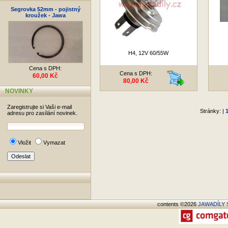
Segrovka 52mm - pojistný
kroužek - Jawa
H4, 12V 60/55W
Cena s DPH:
Cena s DPH:
60,00 Kč
80,00 Kč
NOVINKY
Zaregistrujte si Vaši e-mail
Stránky: |
adresu pro zasílání novinek.
Vložit
Vymazat
contents ©2026
JAWADÍLY S