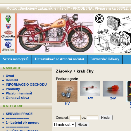
Motto: ,,Spokojený zákazník je náš cíl'' - PRODEJNA: Plynárenská 533/12, 
Servis motocyklů
Ultrazvukové odstranění nečistot
Partnerské Odkazy
NAVIGACE
Žárovky + krabičky
Úvod
Podkategorie
Kontakt
INFORMACE O OBCHODU
Produkty
Platební terminál
Obratová sleva
12V
24V
6 V
KATEGORIE
SERVISNÍ PRÁCE
Cena od:
do:
=============
1 - Leštění vík motoru
=============