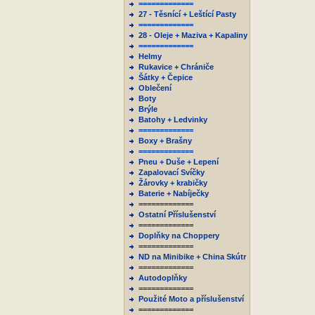
=============
27 - Těsnící + Leštící Pasty
=============
28 - Oleje + Maziva + Kapaliny
=============
Helmy
Rukavice + Chrániče
Šátky + Čepice
Oblečení
Boty
Brýle
Batohy + Ledvinky
=============
Boxy + Brašny
=============
Pneu + Duše + Lepení
Zapalovací Svíčky
Žárovky + krabičky
Baterie + Nabíječky
=============
Ostatní Příslušenství
=============
Doplňky na Choppery
=============
ND na Minibike + China Skútr
=============
Autodoplňky
=============
Použité Moto a příslušenství
=============