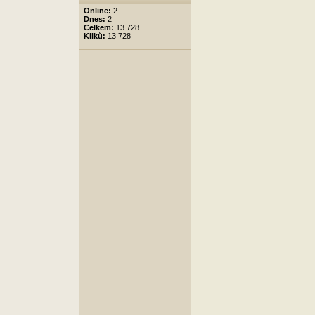
Online:
2
Dnes:
2
Celkem:
13 728
Kliků:
13 728