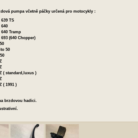
zdová pumpa včetně páčky určená pro motocykly :
p 639 TS
 640
p 640 Tramp
p 693 (640 Chopper)
50
to 50
50
Z
Z
 ( standard,luxus )
Z
 ( 1991 )
a brzdovou hadici.
strativní.