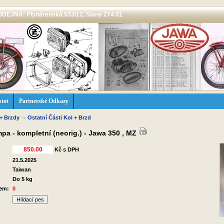
 PRODEJNA: Plynárenská 533/12, Slaný 274 01
stot
Partnerské Odkazy
 + Brzdy
->
Ostatní Části Kol + Brzd
a - kompletní (neorig.) - Jawa 350 , MZ
Kč s DPH
21.5.2025
Taiwan
Do 5 kg
dem:
0
Hlídací pes