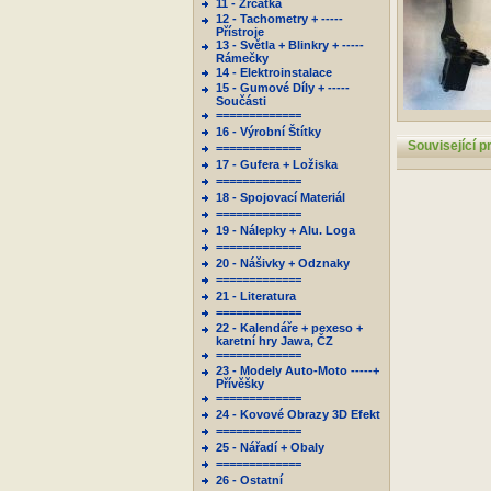
11 - Zrcátka
12 - Tachometry + -----
Přístroje
13 - Světla + Blinkry + -----
Rámečky
14 - Elektroinstalace
15 - Gumové Díly + -----
Součásti
=============
16 - Výrobní Štítky
Související p
=============
17 - Gufera + Ložiska
=============
18 - Spojovací Materiál
=============
19 - Nálepky + Alu. Loga
=============
20 - Nášivky + Odznaky
=============
21 - Literatura
=============
22 - Kalendáře + pexeso +
karetní hry Jawa, ČZ
=============
23 - Modely Auto-Moto -----+
Přívěšky
=============
24 - Kovové Obrazy 3D Efekt
=============
25 - Nářadí + Obaly
=============
26 - Ostatní