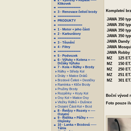
2 - Výbrusy + Repase -----
Klikovek
=============
Kompletní br
3 - Renovace čelistí brzdy
=============
JAWA
350 ty
PRODUKTY
JAWA
350 typ
==============
1 - Motor + jeho části
JAWA
350 ty
2 - Karburátory
JAWA
350 ty
=============
JAWA
Dandy 
3 - Těsnění
JAWA
Mosqui
4 - Filtry
=============
JAWA
Robby 
5 - Podvozek
MZ
125 ET
6 - Výfuky + Kolena + ----
Držáky Výfuku
MZ
150 ET
7 - Kola + Ráfky + Brzdy
MZ
250 ETZ
Ráfky + Středy Kol
MZ
251 ET
Dráty + Matice Drátů
MZ
301 ETZ
Brzdové Čelisti + Destičky
Ramínka + Klíče Brzdy
Pružiny Brzdy
Rozpěrky + Kryty Kol
Boční vývod n
Osy Kol + Matice Osy
Vložky Ráfků + Dušnice
Foto pouze ilu
Ostatní Části Kol + Brzd
8 - Řetězy + Rozety + ----
Ostatní
9 - Řidítka + Páčky + ----
Objímky
10 - Lanka + Brzdová -----
Táhla