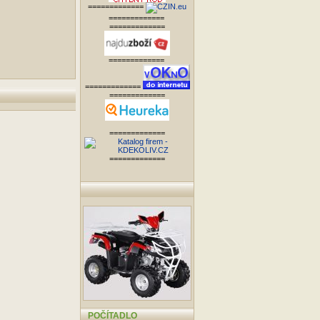
=============
=============
=============
=============
=============
=============
=============
=============
POČÍTADLO