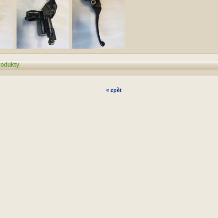
rodukty
« zpět