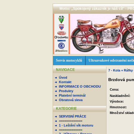
Motto: ,,Spokojený zákazník je náš cíl'' -
Servis motocyklů
Ultrazvukové odstranění neči
NAVIGACE
7 - Kola + Ráfky
Úvod
Brzdová pump
Kontakt
INFORMACE O OBCHODU
Cena:
Produkty
Platební terminál
Naskladnění:
Obratová sleva
Výrobce:
Hmotnost:
KATEGORIE
Množství skla
SERVISNÍ PRÁCE
=============
1 - Leštění vík motoru
=============