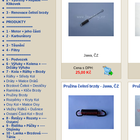
2 - Výbrusy + Repase -----
Klikovek
=============
3 - Renovace čelistí brzdy
=============
PRODUKTY
==============
1 - Motor + jeho části
2 - Karburátory
=============
3 - Těsnění
4 - Filtry
=============
Jawa, ČZ
5 - Podvozek
6 - Výfuky + Kolena + ----
Držáky Výfuku
Cena s DPH:
7 - Kola + Ráfky + Brzdy
25,00 Kč
Ráfky + Středy Kol
Dráty + Matice Drátů
Brzdové Čelisti + Destičky
Pružina čelistí brzdy - Jawa, ČZ
Pruž
Ramínka + Klíče Brzdy
Pružiny Brzdy
Rozpěrky + Kryty Kol
Osy Kol + Matice Osy
Vložky Ráfků + Dušnice
Ostatní Části Kol + Brzd
8 - Řetězy + Rozety + ----
Ostatní
9 - Řidítka + Páčky + ----
Objímky
10 - Lanka + Brzdová -----
Táhla