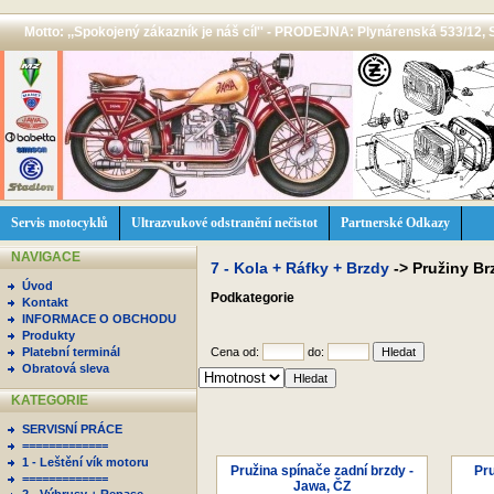
Motto: ,,Spokojený zákazník je náš cíl'' - PRODEJNA: Plynárenská 533/12, 
Servis motocyklů
Ultrazvukové odstranění nečistot
Partnerské Odkazy
NAVIGACE
7 - Kola + Ráfky + Brzdy
->
Pružiny Br
Úvod
Podkategorie
Kontakt
INFORMACE O OBCHODU
Produkty
Platební terminál
Cena od:
do:
Obratová sleva
KATEGORIE
SERVISNÍ PRÁCE
=============
1 - Leštění vík motoru
Pružina spínače zadní brzdy -
Pru
=============
Jawa, ČZ