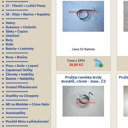
=============
27 - Těsnící + Leštící Pasty
=============
28 - Oleje + Maziva + Kapaliny
=============
Helmy
Rukavice + Chrániče
Šátky + Čepice
Oblečení
Boty
Brýle
Batohy + Ledvinky
Jawa 50 Babetta
=============
Boxy + Brašny
Cena s DPH:
=============
30,00 Kč
Pneu + Duše + Lepení
Zapalovací Svíčky
Žárovky + krabičky
Pružina ramínka brzdy
Pruži
Baterie + Nabíječky
dvouklíč, chrom - Jawa , ČZ
=============
Ostatní Příslušenství
=============
Doplňky na Choppery
=============
ND na Minibike + China Skútr
=============
Autodoplňky
=============
Použité Moto a příslušenství
=============