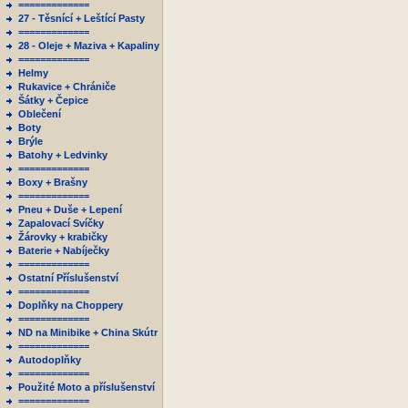
=============
27 - Těsnící + Leštící Pasty
=============
28 - Oleje + Maziva + Kapaliny
=============
Helmy
Rukavice + Chrániče
Šátky + Čepice
Oblečení
Boty
Brýle
Batohy + Ledvinky
=============
Boxy + Brašny
=============
Pneu + Duše + Lepení
Zapalovací Svíčky
Žárovky + krabičky
Baterie + Nabíječky
=============
Ostatní Příslušenství
=============
Doplňky na Choppery
=============
ND na Minibike + China Skútr
=============
Autodoplňky
=============
Použité Moto a příslušenství
=============