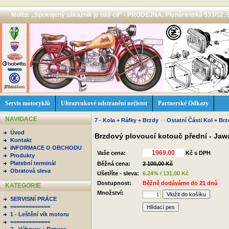
Motto: ,,Spokojený zákazník je náš cíl'' - PRODEJNA: Plynárenská 533/12, 
Servis motocyklů
Ultrazvukové odstranění nečistot
Partnerské Odkazy
NAVIGACE
7 - Kola + Ráfky + Brzdy
->
Ostatní Části Kol + Brz
Úvod
Brzdový plovoucí kotouč přední - Jawa
Kontakt
INFORMACE O OBCHODU
Vaše cena:
Kč s DPH
Produkty
Platební terminál
Běžná cena:
2 100,00 Kč
Obratová sleva
Ušetříte - sleva:
6.24% / 131,00 Kč
Dostupnost:
Běžně dodáváme do 21 dnů
KATEGORIE
Množství:
SERVISNÍ PRÁCE
=============
Hlídací pes
1 - Leštění vík motoru
=============