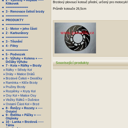
2 - Výbrusy + Repase -----
Brzdový plovoucí kotouč přední, určený pro motocykl
Klikovek
=============
Průměr kotouče 26,5cm
3 - Renovace čelistí brzdy
=============
PRODUKTY
==============
1 - Motor + jeho části
2 - Karburátory
=============
3 - Těsnění
4 - Filtry
=============
5 - Podvozek
6 - Výfuky + Kolena + ----
Držáky Výfuku
Související produkty
7 - Kola + Ráfky + Brzdy
Ráfky + Středy Kol
Dráty + Matice Drátů
Brzdové Čelisti + Destičky
Ramínka + Klíče Brzdy
Pružiny Brzdy
Rozpěrky + Kryty Kol
Osy Kol + Matice Osy
Vložky Ráfků + Dušnice
Ostatní Části Kol + Brzd
8 - Řetězy + Rozety + ----
Ostatní
9 - Řidítka + Páčky + ----
Objímky
10 - Lanka + Brzdová -----
Táhla