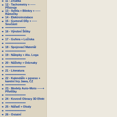
11 - Zrcátka
12 - Tachometry + -----
Přístroje
13 - Světla + Blinkry + -----
Rámečky
14 - Elektroinstalace
15 - Gumové Díly + -----
Součásti
=============
16 - Výrobní Štítky
=============
17 - Gufera + Ložiska
=============
18 - Spojovací Materiál
=============
19 - Nálepky + Alu. Loga
=============
20 - Nášivky + Odznaky
=============
21 - Literatura
=============
22 - Kalendáře + pexeso +
karetní hry Jawa, ČZ
=============
23 - Modely Auto-Moto -----+
Přívěšky
=============
24 - Kovové Obrazy 3D Efekt
=============
25 - Nářadí + Obaly
=============
26 - Ostatní