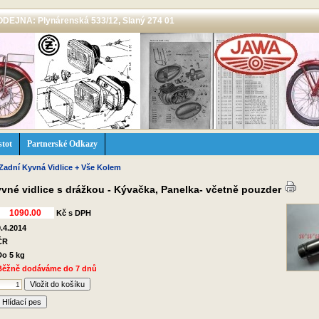
 PRODEJNA: Plynárenská 533/12, Slaný 274 01
stot
Partnerské Odkazy
Zadní Kyvná Vidlice + Vše Kolem
vné vidlice s drážkou - Kývačka, Panelka- včetně pouzder
Kč s DPH
9.4.2014
ČR
Do 5 kg
Běžně dodáváme do 7 dnů
Hlídací pes