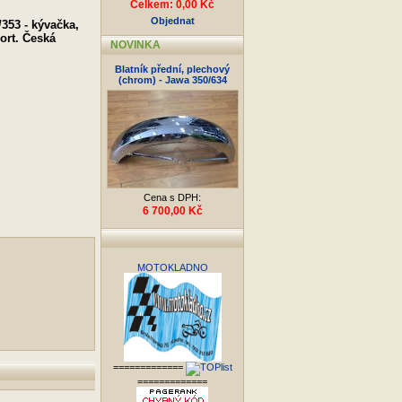
Celkem: 0,00 Kč
Objednat
/353 - kývačka,
port. Česká
NOVINKA
Blatník přední, plechový
(chrom) - Jawa 350/634
Cena s DPH:
6 700,00 Kč
MOTOKLADNO
=============
=============