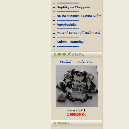
=============
Doplňky na Choppery
=============
ND na Minibike + China Skútr
=============
Autodoplňky
=============
Použité Moto a příslušenství
=============
Kuřivo - Doutníky
=============
DOPORUČUJEME
Chránič hrudníku Can
Cena s DPH:
1 990,00 Kč
NOVINKY