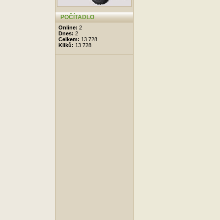
POČÍTADLO
Online:
2
Dnes:
2
Celkem:
13 728
Kliků:
13 728