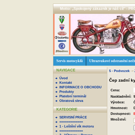
Motto: ,,Spokojený zákazník je náš cíl'' -
Servis motocyklů
Ultrazvukové odstranění neči
NAVIGACE
5 - Podvozek
->
Úvod
Čep zadní ky
Kontakt
INFORMACE O OBCHODU
Cena:
Produkty
Platební terminál
Naskladnění:
Obratová sleva
Výrobce:
Hmotnost:
KATEGORIE
Dostupnost:
SERVISNÍ PRÁCE
Množství:
=============
1 - Leštění vík motoru
=============