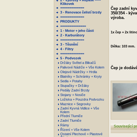
2 - Výbrusy + Repase -----
Klikovek
=============
Čep zadní kyv
3 - Renovace čelistí brzdy
350/354 - kýva
=============
výroba.
PRODUKTY
==============
1 - Motor + jeho části
1x čep + 2x liti
2 - Karburátory
=============
3 - Těsnění
Délka: 103 mm.
4 - Filtry
=============
5 - Podvozek
Držáky Světel a Blikačů
Palivové Nádrže + Vše Kolem
Čep je dodává
Olejové Nádržky + Hrdla
Blatníky + Schránky + Kryty
Sedla + Potahy
Stupačky + Držáky
Pedály Zadní Brzdy
Stojany + Nosiče
Ložiska + Pouzdra Podvozku
Maznice + Segrovky
Zadní Kyvná Vidlice + Vše
Kolem
Přední Tlumiče
Zadní Tlumiče
Rámy
Související p
Řízení + Vše Kolem
Ostatní Plechové + Plastové