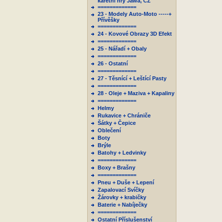
karetní hry Jawa, ČZ
=============
23 - Modely Auto-Moto -----+
Přívěšky
=============
24 - Kovové Obrazy 3D Efekt
=============
25 - Nářadí + Obaly
=============
26 - Ostatní
=============
27 - Těsnící + Leštící Pasty
=============
28 - Oleje + Maziva + Kapaliny
=============
Helmy
Rukavice + Chrániče
Šátky + Čepice
Oblečení
Boty
Brýle
Batohy + Ledvinky
=============
Boxy + Brašny
=============
Pneu + Duše + Lepení
Zapalovací Svíčky
Žárovky + krabičky
Baterie + Nabíječky
=============
Ostatní Příslušenství