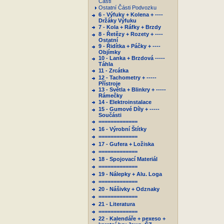
Části
Ostatní Části Podvozku
6 - Výfuky + Kolena + ----
Držáky Výfuku
7 - Kola + Ráfky + Brzdy
8 - Řetězy + Rozety + ----
Ostatní
9 - Řidítka + Páčky + ----
Objímky
10 - Lanka + Brzdová -----
Táhla
11 - Zrcátka
12 - Tachometry + -----
Přístroje
13 - Světla + Blinkry + -----
Rámečky
14 - Elektroinstalace
15 - Gumové Díly + -----
Součásti
=============
16 - Výrobní Štítky
=============
17 - Gufera + Ložiska
=============
18 - Spojovací Materiál
=============
19 - Nálepky + Alu. Loga
=============
20 - Nášivky + Odznaky
=============
21 - Literatura
=============
22 - Kalendáře + pexeso +