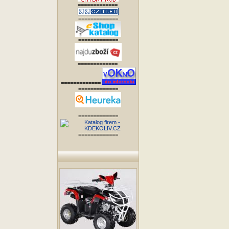
=============
=============
=============
=============
=============
=============
=============
=============