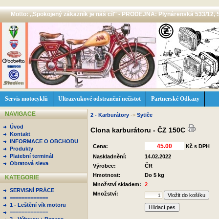
Motto: ,,Spokojený zákazník je náš cíl'' - PRODEJNA: Plynárenská 533/12, 
Servis motocyklů
Ultrazvukové odstranění nečistot
Partnerské Odkazy
NAVIGACE
2 - Karburátory
->
Sytiče
Úvod
Clona karburátoru - ČZ 150C
Kontakt
INFORMACE O OBCHODU
Cena:
Kč s DPH
Produkty
Platební terminál
Naskladnění:
14.02.2022
Obratová sleva
Výrobce:
ČR
Hmotnost:
Do 5 kg
KATEGORIE
Množství skladem:
2
SERVISNÍ PRÁCE
Množství:
=============
1 - Leštění vík motoru
Hlídací pes
=============