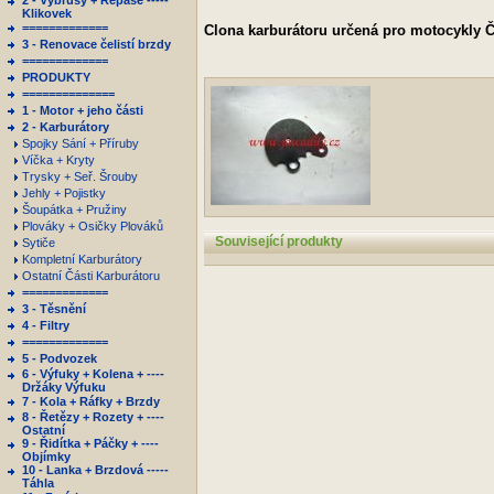
2 - Výbrusy + Repase -----
Klikovek
=============
Clona karburátoru určená pro motocykly 
3 - Renovace čelistí brzdy
=============
PRODUKTY
==============
1 - Motor + jeho části
2 - Karburátory
Spojky Sání + Příruby
Víčka + Kryty
Trysky + Seř. Šrouby
Jehly + Pojistky
Šoupátka + Pružiny
Plováky + Osičky Plováků
Související produkty
Sytiče
Kompletní Karburátory
Ostatní Části Karburátoru
=============
3 - Těsnění
4 - Filtry
=============
5 - Podvozek
6 - Výfuky + Kolena + ----
Držáky Výfuku
7 - Kola + Ráfky + Brzdy
8 - Řetězy + Rozety + ----
Ostatní
9 - Řidítka + Páčky + ----
Objímky
10 - Lanka + Brzdová -----
Táhla