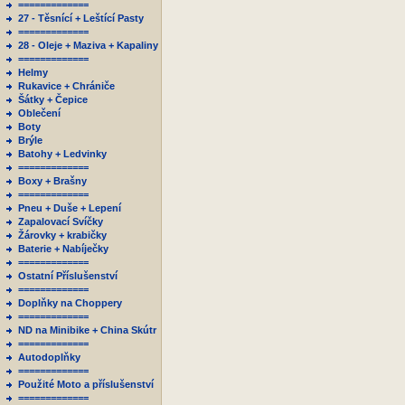
=============
27 - Těsnící + Leštící Pasty
=============
28 - Oleje + Maziva + Kapaliny
=============
Helmy
Rukavice + Chrániče
Šátky + Čepice
Oblečení
Boty
Brýle
Batohy + Ledvinky
=============
Boxy + Brašny
=============
Pneu + Duše + Lepení
Zapalovací Svíčky
Žárovky + krabičky
Baterie + Nabíječky
=============
Ostatní Příslušenství
=============
Doplňky na Choppery
=============
ND na Minibike + China Skútr
=============
Autodoplňky
=============
Použité Moto a příslušenství
=============