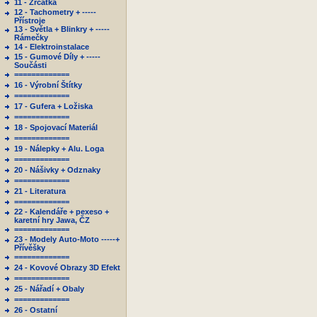
11 - Zrcátka
12 - Tachometry + -----
Přístroje
13 - Světla + Blinkry + -----
Rámečky
14 - Elektroinstalace
15 - Gumové Díly + -----
Součásti
=============
16 - Výrobní Štítky
=============
17 - Gufera + Ložiska
=============
18 - Spojovací Materiál
=============
19 - Nálepky + Alu. Loga
=============
20 - Nášivky + Odznaky
=============
21 - Literatura
=============
22 - Kalendáře + pexeso +
karetní hry Jawa, ČZ
=============
23 - Modely Auto-Moto -----+
Přívěšky
=============
24 - Kovové Obrazy 3D Efekt
=============
25 - Nářadí + Obaly
=============
26 - Ostatní