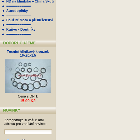
ND na Minibike + China Skútr
=============
Autodoplňky
=============
Použité Moto a příslušenství
=============
Kuřivo - Doutníky
=============
DOPORUČUJEME
Těsnící hliníkový kroužek
16x20x1,5
Cena s DPH:
15,00 Kč
NOVINKY
Zaregistrujte si Vaši e-mail
adresu pro zasílání novinek.