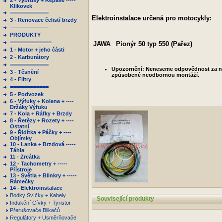
2 - Výbrusy + Repase -----
Klikovek
=============
Elektroinstalace určená pro motocykly:
3 - Renovace čelistí brzdy
=============
PRODUKTY
==============
JAWA
Pionýr 50 typ 550 (Pařez)
1 - Motor + jeho části
2 - Karburátory
=============
Upozornění: Neneseme odpovědnost za nes
3 - Těsnění
způsobené neodbornou montáží.
4 - Filtry
=============
5 - Podvozek
6 - Výfuky + Kolena + ----
Držáky Výfuku
7 - Kola + Ráfky + Brzdy
8 - Řetězy + Rozety + ----
Ostatní
9 - Řidítka + Páčky + ----
Objímky
10 - Lanka + Brzdová -----
Táhla
11 - Zrcátka
12 - Tachometry + -----
Přístroje
13 - Světla + Blinkry + -----
Rámečky
14 - Elektroinstalace
Bodky Svíčky + Kabely
Související produkty
Indukční Cívky + Tyristor
Přerušovače Blikačů
Regulátory + Usměrňovače