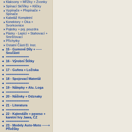
Klaksony + Mřížky + Zvonky
Spínací Skříňky + Klíčky
Vypínače + Přepínače +
Spínače
Kabeláž Kompletní
Konektory + Oka +
Svorkovnice
Pojistky + poj. pouzdra
Pásky - Lepící + Stahovací +
Smršťovací
Příchytky
Ostatní Části El. Inst.
15 - Gumové Díly + -----
Součásti
=============
16 - Výrobní Štítky
=============
17 - Gufera + Ložiska
=============
18 - Spojovací Materiál
=============
19 - Nálepky + Alu. Loga
=============
20 - Nášivky + Odznaky
=============
21 - Literatura
=============
22 - Kalendáře + pexeso +
karetní hry Jawa, ČZ
=============
23 - Modely Auto-Moto -----+
Přívěšky