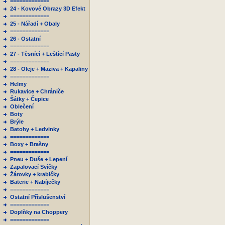
=============
24 - Kovové Obrazy 3D Efekt
=============
25 - Nářadí + Obaly
=============
26 - Ostatní
=============
27 - Těsnící + Leštící Pasty
=============
28 - Oleje + Maziva + Kapaliny
=============
Helmy
Rukavice + Chrániče
Šátky + Čepice
Oblečení
Boty
Brýle
Batohy + Ledvinky
=============
Boxy + Brašny
=============
Pneu + Duše + Lepení
Zapalovací Svíčky
Žárovky + krabičky
Baterie + Nabíječky
=============
Ostatní Příslušenství
=============
Doplňky na Choppery
=============