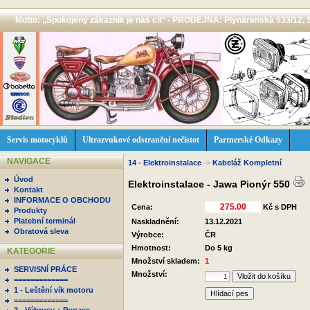
Motto: ,,Spokojený zákazník je náš cíl'' - PRODEJNA: Plynárenská 533/12, 
Servis motocyklů
Ultrazvukové odstranění nečistot
Partnerské Odkazy
NAVIGACE
14 - Elektroinstalace
->
Kabeláž Kompletní
Úvod
Elektroinstalace - Jawa Pionýr 550
Kontakt
INFORMACE O OBCHODU
Cena:
Kč s DPH
Produkty
Platební terminál
Naskladnění:
13.12.2021
Obratová sleva
Výrobce:
ČR
Hmotnost:
Do 5 kg
KATEGORIE
Množství skladem:
1
SERVISNÍ PRÁCE
Množství:
=============
1 - Leštění vík motoru
Hlídací pes
=============