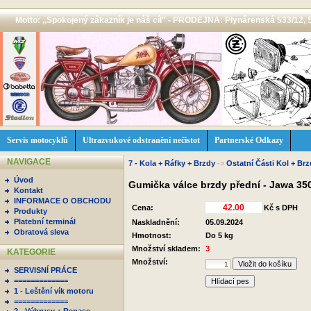
Motto: ,,Spokojený zákazník je náš cíl'' - PRODEJNA: Plynárenská 533/12, 
Servis motocyklů
Ultrazvukové odstranění nečistot
Partnerské Odkazy
NAVIGACE
7 - Kola + Ráfky + Brzdy
->
Ostatní Části Kol + Brz
Úvod
Gumička válce brzdy přední - Jawa 350
Kontakt
INFORMACE O OBCHODU
Cena:
Kč s DPH
Produkty
Platební terminál
Naskladnění:
05.09.2024
Obratová sleva
Hmotnost:
Do 5 kg
Množství skladem:
3
KATEGORIE
Množství:
SERVISNÍ PRÁCE
=============
Hlídací pes
1 - Leštění vík motoru
=============