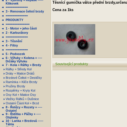
2 - Výbrusy + Repase -----
Těsnící gumička válce přední brzdy,určena
Klikovek
=============
Cena za 1ks
3 - Renovace čelistí brzdy
=============
PRODUKTY
==============
1 - Motor + jeho části
2 - Karburátory
=============
3 - Těsnění
4 - Filtry
=============
5 - Podvozek
6 - Výfuky + Kolena + ----
Držáky Výfuku
Související produkty
7 - Kola + Ráfky + Brzdy
Ráfky + Středy Kol
Dráty + Matice Drátů
Brzdové Čelisti + Destičky
Ramínka + Klíče Brzdy
Pružiny Brzdy
Rozpěrky + Kryty Kol
Osy Kol + Matice Osy
Vložky Ráfků + Dušnice
Ostatní Části Kol + Brzd
8 - Řetězy + Rozety + ----
Ostatní
9 - Řidítka + Páčky + ----
Objímky
10 - Lanka + Brzdová -----
Táhla