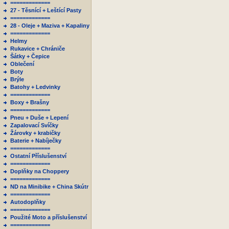
=============
27 - Těsnící + Leštící Pasty
=============
28 - Oleje + Maziva + Kapaliny
=============
Helmy
Rukavice + Chrániče
Šátky + Čepice
Oblečení
Boty
Brýle
Batohy + Ledvinky
=============
Boxy + Brašny
=============
Pneu + Duše + Lepení
Zapalovací Svíčky
Žárovky + krabičky
Baterie + Nabíječky
=============
Ostatní Příslušenství
=============
Doplňky na Choppery
=============
ND na Minibike + China Skútr
=============
Autodoplňky
=============
Použité Moto a příslušenství
=============