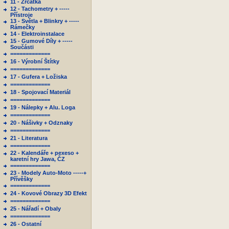
11 - Zrcátka
12 - Tachometry + -----
Přístroje
13 - Světla + Blinkry + -----
Rámečky
14 - Elektroinstalace
15 - Gumové Díly + -----
Součásti
=============
16 - Výrobní Štítky
=============
17 - Gufera + Ložiska
=============
18 - Spojovací Materiál
=============
19 - Nálepky + Alu. Loga
=============
20 - Nášivky + Odznaky
=============
21 - Literatura
=============
22 - Kalendáře + pexeso +
karetní hry Jawa, ČZ
=============
23 - Modely Auto-Moto -----+
Přívěšky
=============
24 - Kovové Obrazy 3D Efekt
=============
25 - Nářadí + Obaly
=============
26 - Ostatní