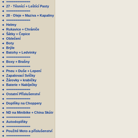
=============
27 - Těsnící + Leštící Pasty
=============
28 - Oleje + Maziva + Kapaliny
=============
Helmy
Rukavice + Chrániče
Šátky + Čepice
Oblečení
Boty
Brýle
Batohy + Ledvinky
=============
Boxy + Brašny
=============
Pneu + Duše + Lepení
Zapalovací Svíčky
Žárovky + krabičky
Baterie + Nabíječky
=============
Ostatní Příslušenství
=============
Doplňky na Choppery
=============
ND na Minibike + China Skútr
=============
Autodoplňky
=============
Použité Moto a příslušenství
=============