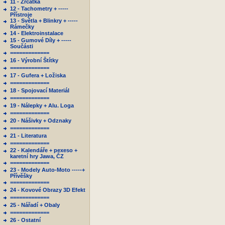
11 - Zrcátka
12 - Tachometry + -----
Přístroje
13 - Světla + Blinkry + -----
Rámečky
14 - Elektroinstalace
15 - Gumové Díly + -----
Součásti
=============
16 - Výrobní Štítky
=============
17 - Gufera + Ložiska
=============
18 - Spojovací Materiál
=============
19 - Nálepky + Alu. Loga
=============
20 - Nášivky + Odznaky
=============
21 - Literatura
=============
22 - Kalendáře + pexeso +
karetní hry Jawa, ČZ
=============
23 - Modely Auto-Moto -----+
Přívěšky
=============
24 - Kovové Obrazy 3D Efekt
=============
25 - Nářadí + Obaly
=============
26 - Ostatní