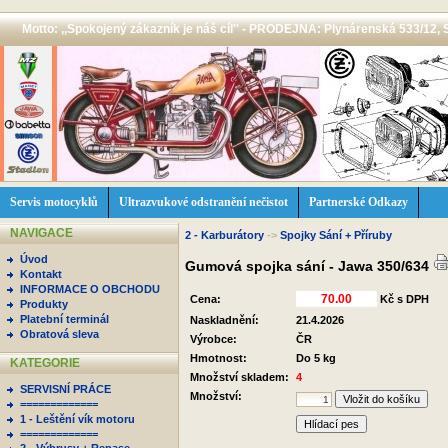
Motto: ,,Spokojený zákazník je náš cíl'' - PRODEJNA: Plynárenská 533/12, 
Servis motocyklů
Ultrazvukové odstranění nečistot
Partnerské Odkazy
NAVIGACE
2 - Karburátory
->
Spojky Sání + Příruby
Úvod
Gumová spojka sání - Jawa 350/634
Kontakt
INFORMACE O OBCHODU
Cena:
Kč s DPH
Produkty
Platební terminál
Naskladnění:
21.4.2026
Obratová sleva
Výrobce:
ČR
Hmotnost:
Do 5 kg
KATEGORIE
Množství skladem:
4
SERVISNÍ PRÁCE
Množství:
=============
1 - Leštění vík motoru
Hlídací pes
=============