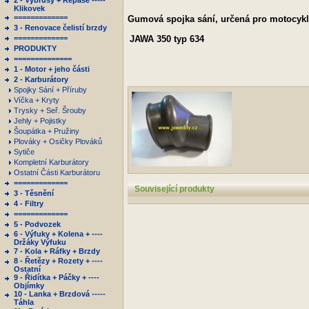
2 - Výbrusy + Repase -----
Klikovek
=============
Gumová spojka sání, určená pro motocykl
3 - Renovace čelistí brzdy
=============
JAWA
350 typ 634
PRODUKTY
==============
1 - Motor + jeho části
2 - Karburátory
Spojky Sání + Příruby
Víčka + Kryty
Trysky + Seř. Šrouby
Jehly + Pojistky
Šoupátka + Pružiny
Plováky + Osičky Plováků
Sytiče
Kompletní Karburátory
Ostatní Části Karburátoru
=============
Související produkty
3 - Těsnění
4 - Filtry
=============
5 - Podvozek
6 - Výfuky + Kolena + ----
Držáky Výfuku
7 - Kola + Ráfky + Brzdy
8 - Řetězy + Rozety + ----
Ostatní
9 - Řidítka + Páčky + ----
Objímky
10 - Lanka + Brzdová -----
Táhla