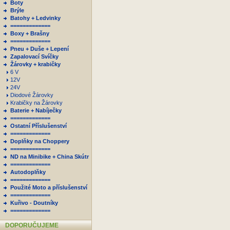
Boty
Brýle
Batohy + Ledvinky
=============
Boxy + Brašny
=============
Pneu + Duše + Lepení
Zapalovací Svíčky
Žárovky + krabičky
6 V
12V
24V
Diodové Žárovky
Krabičky na Žárovky
Baterie + Nabíječky
=============
Ostatní Příslušenství
=============
Doplňky na Choppery
=============
ND na Minibike + China Skútr
=============
Autodoplňky
=============
Použité Moto a příslušenství
=============
Kuřivo - Doutníky
=============
DOPORUČUJEME