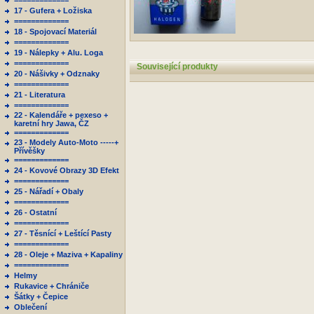
=============
17 - Gufera + Ložiska
=============
18 - Spojovací Materiál
=============
19 - Nálepky + Alu. Loga
=============
Související produkty
20 - Nášivky + Odznaky
=============
21 - Literatura
=============
22 - Kalendáře + pexeso +
karetní hry Jawa, ČZ
=============
23 - Modely Auto-Moto -----+
Přívěšky
=============
24 - Kovové Obrazy 3D Efekt
=============
25 - Nářadí + Obaly
=============
26 - Ostatní
=============
27 - Těsnící + Leštící Pasty
=============
28 - Oleje + Maziva + Kapaliny
=============
Helmy
Rukavice + Chrániče
Šátky + Čepice
Oblečení