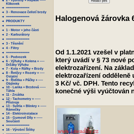
2 - Výbrusy + Repase -----
Hlídací pes
Klikovek
=============
3 - Renovace čelistí brzdy
Halogenová žárovka 
=============
PRODUKTY
==============
1 - Motor + jeho části
2 - Karburátory
=============
3 - Těsnění
4 - Filtry
Od 1.1.2021 vzešel v plat
=============
5 - Podvozek
který uvádí v § 73 nové p
6 - Výfuky + Kolena + ----
Držáky Výfuku
elektrozařízení. Na zákla
7 - Kola + Ráfky + Brzdy
8 - Řetězy + Rozety + ----
elektrozařízení odděleně 
Ostatní
9 - Řidítka + Páčky + ----
3 Kč/ vč. DPH. Tento rec
Objímky
10 - Lanka + Brzdová -----
konečné výši vyúčtován n
Táhla
11 - Zrcátka
12 - Tachometry + -----
Přístroje
13 - Světla + Blinkry + -----
Rámečky
14 - Elektroinstalace
15 - Gumové Díly + -----
Součásti
=============
16 - Výrobní Štítky