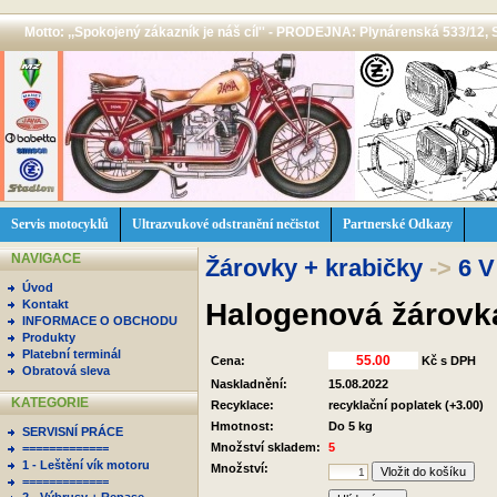
Motto: ,,Spokojený zákazník je náš cíl'' - PRODEJNA: Plynárenská 533/12, 
Servis motocyklů
Ultrazvukové odstranění nečistot
Partnerské Odkazy
NAVIGACE
Žárovky + krabičky
->
6 V
Úvod
Halogenová žárovk
Kontakt
INFORMACE O OBCHODU
Produkty
Platební terminál
Cena:
Kč s DPH
Obratová sleva
Naskladnění:
15.08.2022
KATEGORIE
Recyklace:
recyklační poplatek (+3.00)
Hmotnost:
Do 5 kg
SERVISNÍ PRÁCE
Množství skladem:
5
=============
1 - Leštění vík motoru
Množství:
=============