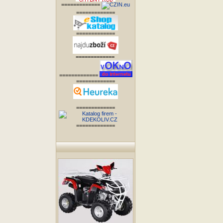
=============
=============
=============
=============
=============
=============
=============
=============