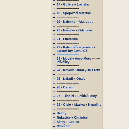
=============
17 - Gufera + Ložiska
=============
18 - Spojovací Materiál
=============
19 - Nálepky + Alu. Loga
=============
20 - Nášivky + Odznaky
=============
21 - Literatura
=============
22 - Kalendáře + pexeso +
karetní hry Jawa, ČZ
=============
23 - Modely Auto-Moto -----+
Přívěšky
=============
24 - Kovové Obrazy 3D Efekt
=============
25 - Nářadí + Obaly
=============
26 - Ostatní
=============
27 - Těsnící + Leštící Pasty
=============
28 - Oleje + Maziva + Kapaliny
=============
Helmy
Rukavice + Chrániče
Šátky + Čepice
Oblečení