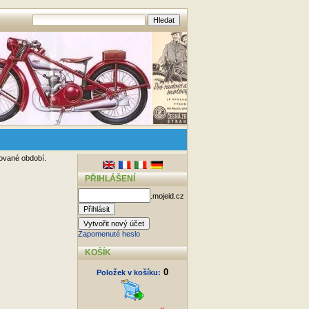
dované období.
PŘIHLÁŠENÍ
.mojeid.cz
Zapomenuté heslo
KOŠÍK
0
Položek v košíku: