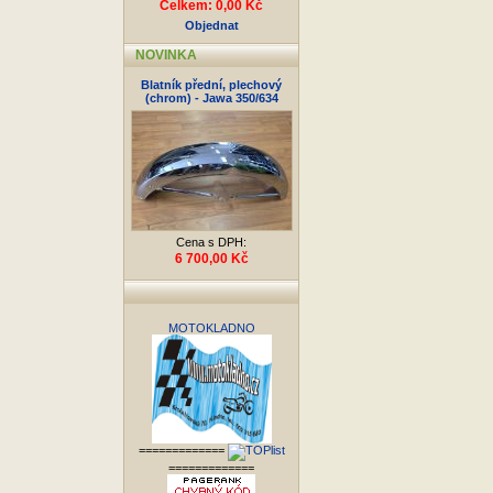
Celkem: 0,00 Kč
Objednat
NOVINKA
Blatník přední, plechový
(chrom) - Jawa 350/634
Cena s DPH:
6 700,00 Kč
MOTOKLADNO
=============
=============