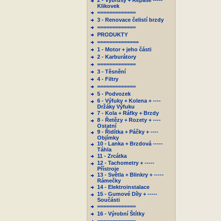
2 - Výbrusy + Repase -----
Klikovek
=============
3 - Renovace čelistí brzdy
=============
PRODUKTY
==============
1 - Motor + jeho části
2 - Karburátory
=============
3 - Těsnění
4 - Filtry
=============
5 - Podvozek
6 - Výfuky + Kolena + ----
Držáky Výfuku
7 - Kola + Ráfky + Brzdy
8 - Řetězy + Rozety + ----
Ostatní
9 - Řidítka + Páčky + ----
Objímky
10 - Lanka + Brzdová -----
Táhla
11 - Zrcátka
12 - Tachometry + -----
Přístroje
13 - Světla + Blinkry + -----
Rámečky
14 - Elektroinstalace
15 - Gumové Díly + -----
Součásti
=============
16 - Výrobní Štítky