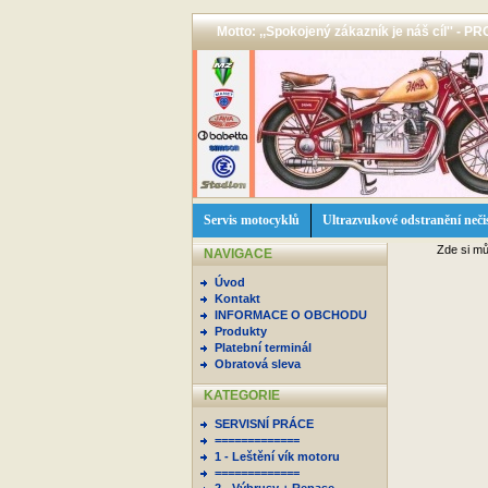
Motto: ,,Spokojený zákazník je náš cíl'' -
Servis motocyklů
Ultrazvukové odstranění neči
Zde si mů
NAVIGACE
Úvod
Kontakt
INFORMACE O OBCHODU
Produkty
Platební terminál
Obratová sleva
KATEGORIE
SERVISNÍ PRÁCE
=============
1 - Leštění vík motoru
=============