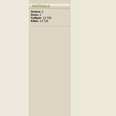
POČÍTADLO
Online:
2
Dnes:
2
Celkem:
13 728
Kliků:
13 728