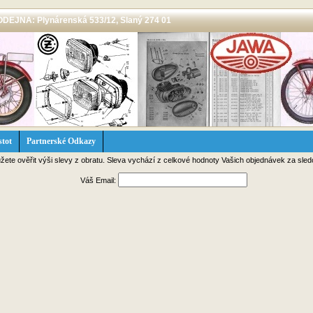
 PRODEJNA: Plynárenská 533/12, Slaný 274 01
stot
Partnerské Odkazy
žete ověřit výši slevy z obratu. Sleva vychází z celkové hodnoty Vašich objednávek za sle
Váš Email: