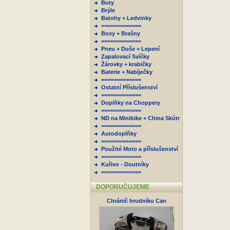
Boty
Brýle
Batohy + Ledvinky
=============
Boxy + Brašny
=============
Pneu + Duše + Lepení
Zapalovací Svíčky
Žárovky + krabičky
Baterie + Nabíječky
=============
Ostatní Příslušenství
=============
Doplňky na Choppery
=============
ND na Minibike + China Skútr
=============
Autodoplňky
=============
Použité Moto a příslušenství
=============
Kuřivo - Doutníky
=============
DOPORUČUJEME
Chránič hrudníku Can