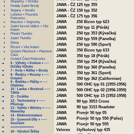
Stupačky + Držáky
JAWA - ČZ
125 typ 355
Pedály Zadní Brzdy
JAWA - ČZ
150 typ 352
Stojany + Nosiče
Ložiska + Pouzdra
JAWA - ČZ
175 typ 356
Podvozku
JAWA
250 Bizon typ 623
Maznice + Segrovky
Zadní Kyvná Vidlice + Vše
JAWA
250 typ 11 (Pérák)
Kolem
JAWA
250 typ 353 (Kývačka)
Přední Tlumiče
Zadní Tlumiče
JAWA
250 typ 559 (Panelka)
Rámy
JAWA
250 typ 590 (Sport)
Řízení + Vše Kolem
JAWA
350 Bizon typ 633
Ostatní Plechové + Plastové
Části
JAWA
350 typ 18 (Pérák)
Ostatní Části Podvozku
JAWA
350 typ 354 (Kývačka)
6 - Výfuky + Kolena + ----
Držáky Výfuku
JAWA
350 typ 360 (Panelka)
7 - Kola + Ráfky + Brzdy
JAWA
350 typ 361 (Sport)
8 - Řetězy + Rozety + ----
Ostatní
JAWA
350 typ 362 (Californian)
9 - Řidítka + Páčky + ----
JAWA
500 OHC typ 01 (1955-1956)
Objímky
10 - Lanka + Brzdová -----
JAWA
500 OHC typ 02 (1956-1959)
Táhla
JAWA
500 OHC typ 15 (1952-1958)
11 - Zrcátka
12 - Tachometry + -----
JAWA
90 typ 3053 Cross
Přístroje
JAWA
90 typ 3153 Roadster
13 - Světla + Blinkry + -----
Rámečky
JAWA
Pionýr 50 typ 05
14 - Elektroinstalace
JAWA
Pionýr 50 typ 550 (Pařez)
15 - Gumové Díly + -----
Součásti
JAWA
Pionýr 50 typ 555
=============
Velorex
čtyřkolový typ 435
16 - Výrobní Štítky