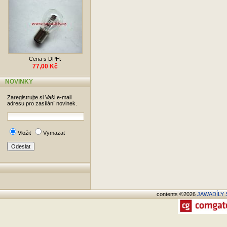
Cena s DPH:
77,00 Kč
NOVINKY
Zaregistrujte si Vaši e-mail
adresu pro zasílání novinek.
Vložit
Vymazat
contents ©2026
JAWADÍLY S