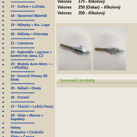
Velorex
175 - tříkolový
=============
17 - Gufera + Ložiska
Velorex
250 (Oskar) – tříkolový
=============
Velorex
350 - tříkolový
18 - Spojovací Materiál
=============
19 - Nálepky + Alu. Loga
=============
20 - Nášivky + Odznaky
=============
21 - Literatura
=============
22 - Kalendáře + pexeso +
karetní hry Jawa, ČZ
=============
23 - Modely Auto-Moto ----
-+ Přívěšky
=============
24 - Kovové Obrazy 3D
Efekt
Související produkty
=============
25 - Nářadí + Obaly
=============
26 - Ostatní
=============
27 - Těsnící + Leštící Pasty
=============
28 - Oleje + Maziva +
Kapaliny
=============
Helmy
Rukavice + Chrániče
Šátky + Čepice