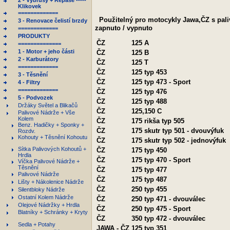
2 - Výbrusy + Repase -----
Klikovek
=============
Použitelný pro motocykly Jawa,ČZ s pali
3 - Renovace čelistí brzdy
zapnuto / vypnuto
=============
PRODUKTY
ČZ
125 A
==============
1 - Motor + jeho části
ČZ
125 B
2 - Karburátory
ČZ
125 T
=============
ČZ
125 typ 453
3 - Těsnění
ČZ
125 typ 473 - Sport
4 - Filtry
=============
ČZ
125 typ 476
5 - Podvozek
ČZ
125 typ 488
Držáky Světel a Blikačů
ČZ
125,150 C
Palivové Nádrže + Vše
Kolem
ČZ
175 rikša typ 505
Benz. Hadičky + Sponky +
ČZ
175 skutr typ 501 - dvouvýfuk
Rozdv.
Kohouty + Těsnění Kohoutu
ČZ
175 skutr typ 502 - jednovýfuk
Sítka Palivových Kohoutů +
ČZ
175 typ 450
Hrdla
ČZ
175 typ 470 - Sport
Víčka Palivové Nádrže +
Těsnění
ČZ
175 typ 477
Palivové Nádrže
ČZ
175 typ 487
Lišty + Nákolenice Nádrže
ČZ
250 typ 455
Silentbloky Nádrže
Ostatní Kolem Nádrže
ČZ
250 typ 471 - dvouválec
Olejové Nádržky + Hrdla
ČZ
250 typ 475 - Sport
Blatníky + Schránky + Kryty
ČZ
350 typ 472 - dvouválec
Sedla + Potahy
JAWA - ČZ
125 typ 351