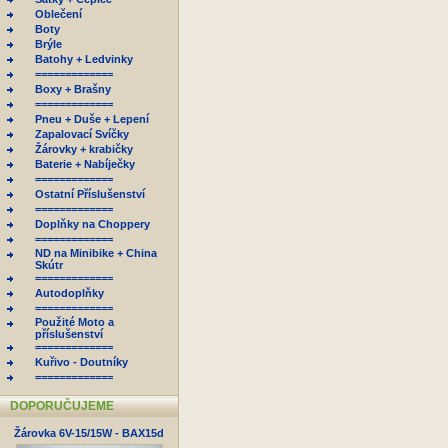
Oblečení
Boty
Brýle
Batohy + Ledvinky
=============
Boxy + Brašny
=============
Pneu + Duše + Lepení
Zapalovací Svíčky
Žárovky + krabičky
Baterie + Nabíječky
=============
Ostatní Příslušenství
=============
Doplňky na Choppery
=============
ND na Minibike + China
Skútr
=============
Autodoplňky
=============
Použité Moto a
příslušenství
=============
Kuřivo - Doutníky
=============
DOPORUČUJEME
Žárovka 6V-15/15W - BAX15d