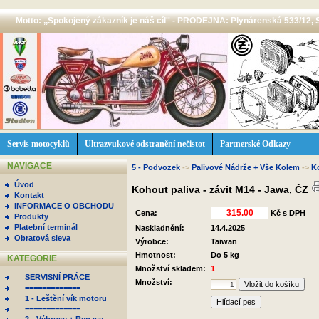
Motto: ,,Spokojený zákazník je náš cíl'' - PRODEJNA: Plynárenská 533/12, 
Servis motocyklů
Ultrazvukové odstranění nečistot
Partnerské Odkazy
NAVIGACE
5 - Podvozek
->
Palivové Nádrže + Vše Kolem
->
K
Úvod
Kohout paliva - závit M14 - Jawa, ČZ
Kontakt
INFORMACE O OBCHODU
Cena:
Kč s DPH
Produkty
Platební terminál
Naskladnění:
14.4.2025
Obratová sleva
Výrobce:
Taiwan
Hmotnost:
Do 5 kg
KATEGORIE
Množství skladem:
1
SERVISNÍ PRÁCE
Množství:
=============
1 - Leštění vík motoru
Hlídací pes
=============