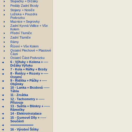
Stupačky + Držáky
Pedály Zadní Brzdy
Stojany + Nosiče
Ložiska + Pouzdra
Podvozku
Maznice + Segrovky
Zadní Kyvná Vidlice + Vše
Kolem
Přední Tlumiče
Zadní Tlumiče
Rámy
Řízení + Vše Kolem
Ostatní Plechové + Plastové
Části
Ostatní Části Podvozku
6 - Výfuky + Kolena + ----
Držáky Výfuku
7 - Kola + Ráfky + Brzdy
8 - Řetězy + Rozety + ----
Ostatní
9 - Řidítka + Páčky + ----
Objímky
10 - Lanka + Brzdová -----
Táhla
11 - Zrcátka
12 - Tachometry + -----
Přístroje
13 - Světla + Blinkry + -----
Rámečky
14 - Elektroinstalace
15 - Gumové Díly + -----
Součásti
=============
16 - Výrobní Štítky