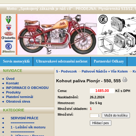
Motto: ,,Spokojený zákazník je náš cíl'' - PRODEJNA: Plynárenská 533/12, 
Servis motocyklů
Ultrazvukové odstranění nečistot
Partnerské Odkazy
NAVIGACE
5 - Podvozek
->
Palivové Nádrže + Vše Kolem
->
K
Úvod
Kohout paliva Pionýr - 550, 555
Kontakt
INFORMACE O OBCHODU
Cena:
Kč s DPH
Produkty
Platební terminál
Naskladnění:
26.2.2024
Obratová sleva
Hmotnost:
Do 5 kg
Množství skladem:
1
KATEGORIE
Množství:
SERVISNÍ PRÁCE
=============
Hlídací pes
1 - Leštění vík motoru
=============