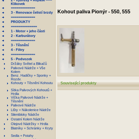
2 - Výbrusy + Repase -----
Klikovek
=============
Kohout paliva Pionýr - 550, 555
3 - Renovace čelistí brzdy
=============
PRODUKTY
==============
1 - Motor + jeho části
2 - Karburátory
=============
3 - Těsnění
4 - Filtry
=============
5 - Podvozek
Držáky Světel a Blikačů
Palivové Nádrže + Vše
Kolem
Benz. Hadičky + Sponky +
Rozdv.
Kohouty + Těsnění Kohoutu
Související produkty
Sítka Palivových Kohoutů +
Hrdla
Víčka Palivové Nádrže +
Těsnění
Palivové Nádrže
Lišty + Nákolenice Nádrže
Silentbloky Nádrže
Ostatní Kolem Nádrže
Olejové Nádržky + Hrdla
Blatníky + Schránky + Kryty
Sedla + Potahy