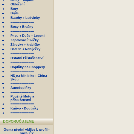
Oblečení
Boty
Brýle
Batohy + Ledvinky
=============
Boxy + Brašny
=============
Pneu + Duše + Lepení
Zapalovací Svíčky
Žárovky + krabičky
Baterie + Nabíječky
=============
Ostatní Příslušenství
=============
Doplňky na Choppery
=============
ND na Minibike + China
Skútr
=============
Autodoplňky
=============
Použité Moto a
příslušenství
=============
Kuřivo - Doutníky
=============
DOPORUČUJEME
Guma přední vidlice L profil -
Jawa, ČZ