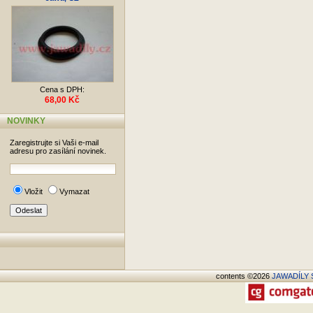
Cena s DPH:
68,00 Kč
NOVINKY
Zaregistrujte si Vaši e-mail
adresu pro zasílání novinek.
Vložit
Vymazat
contents ©2026
JAWADÍLY S