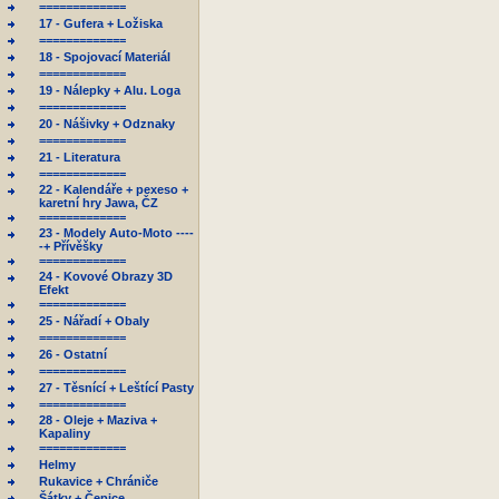
=============
17 - Gufera + Ložiska
=============
18 - Spojovací Materiál
=============
19 - Nálepky + Alu. Loga
=============
20 - Nášivky + Odznaky
=============
21 - Literatura
=============
22 - Kalendáře + pexeso +
karetní hry Jawa, ČZ
=============
23 - Modely Auto-Moto ----
-+ Přívěšky
=============
24 - Kovové Obrazy 3D
Efekt
=============
25 - Nářadí + Obaly
=============
26 - Ostatní
=============
27 - Těsnící + Leštící Pasty
=============
28 - Oleje + Maziva +
Kapaliny
=============
Helmy
Rukavice + Chrániče
Šátky + Čepice