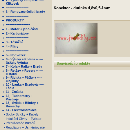
2 - Výbrusy + Repase -----
Klikovek
=============
Konektor - dutinka 4,8x0,5-1mm.
3 - Renovace čelistí brzdy
=============
PRODUKTY
==============
1 - Motor + jeho části
2 - Karburátory
=============
3 - Těsnění
4 - Filtry
=============
5 - Podvozek
6 - Výfuky + Kolena + ----
Držáky Výfuku
Související produkty
7 - Kola + Ráfky + Brzdy
8 - Řetězy + Rozety + ----
Ostatní
9 - Řidítka + Páčky + ----
Objímky
10 - Lanka + Brzdová -----
Táhla
11 - Zrcátka
12 - Tachometry + -----
Přístroje
13 - Světla + Blinkry + -----
Rámečky
14 - Elektroinstalace
Bodky Svíčky + Kabely
Indukční Cívky + Tyristor
Přerušovače Blikačů
Regulátory + Usměrňovače