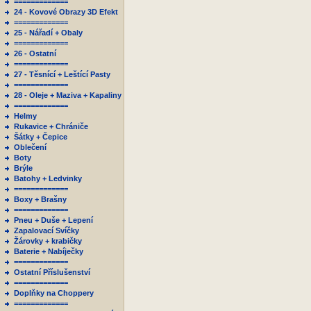
=============
24 - Kovové Obrazy 3D Efekt
=============
25 - Nářadí + Obaly
=============
26 - Ostatní
=============
27 - Těsnící + Leštící Pasty
=============
28 - Oleje + Maziva + Kapaliny
=============
Helmy
Rukavice + Chrániče
Šátky + Čepice
Oblečení
Boty
Brýle
Batohy + Ledvinky
=============
Boxy + Brašny
=============
Pneu + Duše + Lepení
Zapalovací Svíčky
Žárovky + krabičky
Baterie + Nabíječky
=============
Ostatní Příslušenství
=============
Doplňky na Choppery
=============