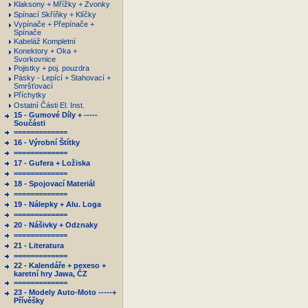
Klaksony + Mřížky + Zvonky
Spínací Skříňky + Klíčky
Vypínače + Přepínače +
Spínače
Kabeláž Kompletní
Konektory + Oka +
Svorkovnice
Pojistky + poj. pouzdra
Pásky - Lepící + Stahovací +
Smršťovací
Příchytky
Ostatní Části El. Inst.
15 - Gumové Díly + -----
Součásti
=============
16 - Výrobní Štítky
=============
17 - Gufera + Ložiska
=============
18 - Spojovací Materiál
=============
19 - Nálepky + Alu. Loga
=============
20 - Nášivky + Odznaky
=============
21 - Literatura
=============
22 - Kalendáře + pexeso +
karetní hry Jawa, ČZ
=============
23 - Modely Auto-Moto -----+
Přívěšky