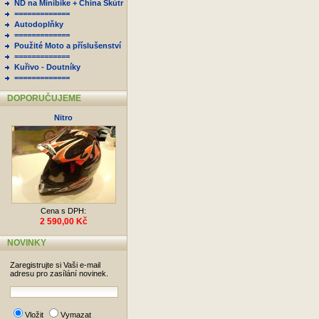
ND na Minibike + China Skútr
=============
Autodoplňky
=============
Použité Moto a příslušenství
=============
Kuřivo - Doutníky
=============
DOPORUČUJEME
Nitro
Cena s DPH:
2 590,00 Kč
NOVINKY
Zaregistrujte si Vaši e-mail
adresu pro zasílání novinek.
Vložit
Vymazat