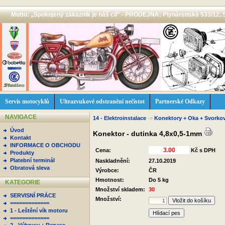
Motto: ,,Spokojený zákazník je náš cíl'' - PRODEJNA: Plynárenská 533/12, 
Servis motocyklů
Ultrazvukové odstranění nečistot
Partnerské Odkazy
NAVIGACE
14 - Elektroinstalace
->
Konektory + Oka + Svorko
Úvod
Konektor - dutinka 4,8x0,5-1mm
Kontakt
INFORMACE O OBCHODU
Cena:
Kč s DPH
Produkty
Platební terminál
Naskladnění:
27.10.2019
Obratová sleva
Výrobce:
ČR
Hmotnost:
Do 5 kg
KATEGORIE
Množství skladem:
30
SERVISNÍ PRÁCE
Množství:
=============
1 - Leštění vík motoru
Hlídací pes
=============